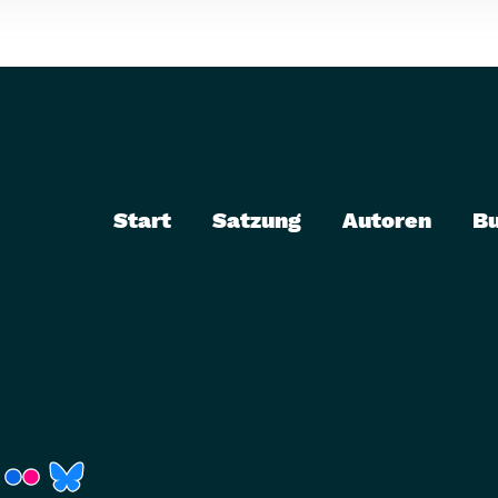
Start
Satzung
Autoren
B
r)
Fenster)
neues Fenster)
t ein neues Fenster)
 öffnet ein neues Fenster)
(Link öffnet ein neues Fenster)
(Link öffnet ein neues Fenster)
(Link öffnet ein neues Fenster)