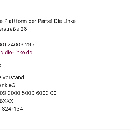
 Plattform der Partei Die Linke
erstraße 28
(30) 24009 295
.die-linke.de
o
eivorstand
bank eG
009 0000 5000 6000 00
BBXXX
: 824-134