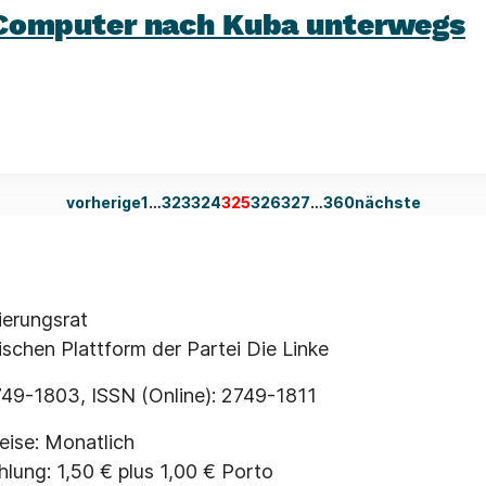
Computer nach Kuba unterwegs
vorherige
1
…
323
324
325
326
327
…
360
nächste
erungsrat
schen Plattform der Partei Die Linke
2749-1803, ISSN (Online): 2749-1811
ise: Monatlich
ung: 1,50 € plus 1,00 € Porto