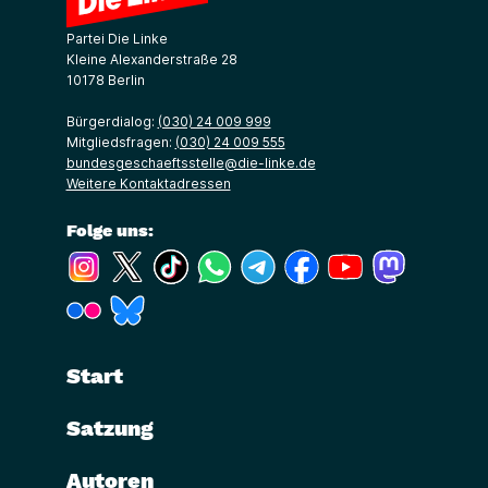
Partei Die Linke
Kleine Alexanderstraße 28
10178 Berlin
Bürgerdialog:
(030) 24 009 999
Mitgliedsfragen:
(030) 24 009 555
bundesgeschaeftsstelle@die-linke.de
Weitere Kontaktadressen
Folge uns:
(Link öffnet ein neues Fenster)
(Link öffnet ein neues Fenster)
(Link öffnet ein neues Fenster)
(Link öffnet ein neues Fenster)
(Link öffnet ein neues Fenster)
(Link öffnet ein neues Fe
(Link öffnet ein n
(Link öffne
(Link öffnet ein neues Fenster)
(Link öffnet ein neues Fenster)
Start
Satzung
Autoren