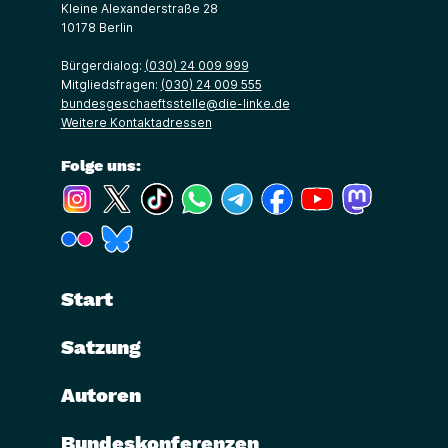
Kleine Alexanderstraße 28
10178 Berlin
Bürgerdialog:
(030) 24 009 999
Mitgliedsfragen:
(030) 24 009 555
bundesgeschaeftsstelle@die-linke.de
Weitere Kontaktadressen
Folge uns:
(Link öffnet ein neues Fenster)
(Link öffnet ein neues Fenster)
(Link öffnet ein neues Fenster)
(Link öffnet ein neues Fenster)
(Link öffnet ein neues Fenster)
(Link öffnet ein neues Fe
(Link öffnet ein n
(Link öffne
(Link öffnet ein neues Fenster)
(Link öffnet ein neues Fenster)
Start
Satzung
Autoren
Bundeskonferenzen