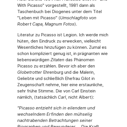
With Picasso" vorgestellt, 1981 dann als
Taschenbuch bei Diogenes unter dem Titel
"Leben mit Picasso" (
Umschlagfoto von
Robert Capa, Magnum Fotos
).
Literatur zu Picasso ist Legion. Ich werde mich
hüten, den Eindruck zu erwecken, vielleicht
Wesentliches hinzufügen zu können. Zumal es
schon kompliziert genug ist, in prägnanten wie
liebenswürdigen
Zitaten
das Phänomen
Picasso zu erzählen. Bevor ich aber den
Globetrotter
Ehrenburg und die Malerin,
Geliebte und schließlich Ehefrau Gilot in
Zeugenschaft nehme, hier eine erstaunliche,
sehr frühe Stimme. Die von Carl Einstein
nämlich, (tatsächlich
Carl
, nicht Albert):
"Picasso entzieht sich in eilendem und
wechselndem Erfinden den mühselig
nachtrabenden Betrachtungen seiner
Biographen und Bewunderer ... Die Kraft