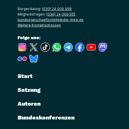
Bürgerdialog:
(030) 24 009 999
Mitgliedsfragen:
(030) 24 009 555
bundesgeschaeftsstelle@die-linke.de
Weitere Kontaktadressen
Folge uns:
(Link öffnet ein neues Fenster)
(Link öffnet ein neues Fenster)
(Link öffnet ein neues Fenster)
(Link öffnet ein neues Fenster)
(Link öffnet ein neues Fenster)
(Link öffnet ein neues Fe
(Link öffnet ein n
(Link öffne
(Link öffnet ein neues Fenster)
(Link öffnet ein neues Fenster)
Start
Satzung
Autoren
Bundeskonferenzen