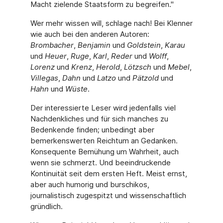
Macht zielende Staatsform zu begreifen."
Wer mehr wissen will, schlage nach! Bei Klenner
wie auch bei den anderen Autoren:
Brombacher
,
Benjamin
und
Goldstein
,
Karau
und
Heuer
,
Ruge
,
Karl
,
Reder
und
Wolff
,
Lorenz
und
Krenz
,
Herold
,
Lötzsch
und
Mebel
,
Villegas
,
Dahn
und
Latzo
und
Pätzold
und
Hahn
und
Wüste
.
Der interessierte Leser wird jedenfalls viel
Nachdenkliches und für sich manches zu
Bedenkende finden; unbedingt aber
bemerkenswerten Reichtum an Gedanken.
Konsequente Bemühung um Wahrheit, auch
wenn sie schmerzt. Und beeindruckende
Kontinuität seit dem ersten Heft. Meist ernst,
aber auch humorig und burschikos,
journalistisch zugespitzt und wissenschaftlich
gründlich.