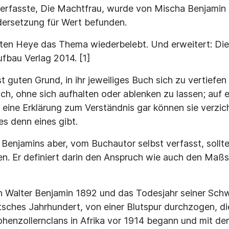
erfasste, Die Machtfrau, wurde von Mischa Benjamin 
dersetzung für Wert befunden.
ten Heye das Thema wiederbelebt. Und erweitert: Die
ufbau Verlag 2014. [1]
guten Grund, in ihr jeweiliges Buch sich zu vertiefen 
ch, ohne sich aufhalten oder ablenken zu lassen; auf e
 eine Erklärung zum Verständnis gar können sie verzic
s denn eines gibt.
Benjamins aber, vom Buchautor selbst verfasst, sollt
n. Er definiert darin den Anspruch wie auch den Maßs
n Walter Benjamin 1892 und das Todesjahr seiner Sch
utsches Jahrhundert, von einer Blutspur durchzogen, di
henzollernclans in Afrika vor 1914 begann und mit d