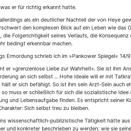
 was er für richtig erkannt hatte.
allerdings als ein deutlicher Nachteil der von Heye ge
 erschwert den komplexen Blick auf ein Leben wie das 
, die Folgerichtigkeit seines Verlaufs, die Konsequen
ehr bedingt erkennbar machen.
gs Ermordung schrieb ich im »Pankower Spiegel« 14/9
nt er »grenzenlose Liebe zur Wahrheit«. Sie ist ihm An
derung an sich selbst ... Hohe Ideale will er mit Tatkr
t hält er sich befähigt. So ist ihm sein Arzt-Sein auch e
 so muss er schließlich für sich die sozialistische Idee 
ung und Lebensaufgabe finden. Es entspricht seiner 
arakter: Sich selbst treu zu bleiben.
s wissenschaftlich-publizistische Tätigkeit hätte aus
her und konkreter beschrieben zu werden; wie sie seine