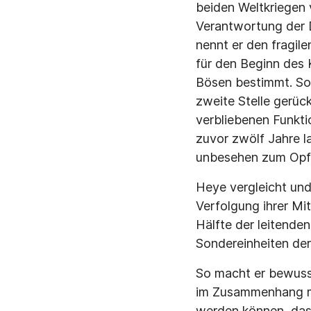
beiden Weltkriegen 
Verantwortung der D
nennt er den fragile
für den Beginn des 
Bösen bestimmt. So 
zweite Stelle gerüc
verbliebenen Funkti
zuvor zwölf Jahre l
unbesehen zum Opf
Heye vergleicht und
Verfolgung ihrer Mi
Hälfte der leitend
Sondereinheiten der
So macht er bewusst
im Zusammenhang mit
werden können, dass