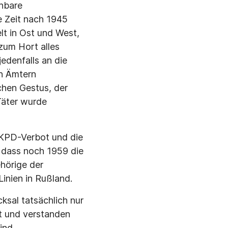
ehbare
e Zeit nach 1945
lt in Ost und West,
zum Hort alles
edenfalls an die
en Ämtern
chen Gestus, der
Täter wurde
 KPD-Verbot und die
 dass noch 1959 die
hörige der
inien in Rußland.
ksal tatsächlich nur
t und verstanden
ind.