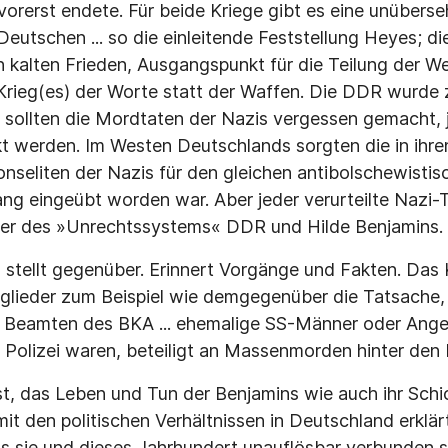
vorerst endete. Für beide Kriege gibt es eine unübers
eutschen ... so die einleitende Feststellung Heyes; di
n kalten Frieden, Ausgangspunkt für die Teilung der We
Krieg(es) der Worte statt der Waffen. Die DDR wurde 
sollten die Mordtaten der Nazis vergessen gemacht, j
kt werden. Im Westen Deutschlands sorgten die in ihr
onseliten der Nazis für den gleichen antibolschewistis
ang eingeübt worden war. Aber jeder verurteilte Nazi-
er des »Unrechtssystems« DDR und Hilde Benjamins.
 stellt gegenüber. Erinnert Vorgänge und Fakten. Das
tglieder zum Beispiel wie demgegenüber die Tatsache,
en Beamten des BKA ... ehemalige SS-Männer oder Ange
 Polizei waren, beteiligt an Massenmorden hinter den L
, das Leben und Tun der Benjamins wie auch ihr Schic
 den politischen Verhältnissen in Deutschland erklär
 sie und dieses Jahrhundert unauflösbar verbunden s