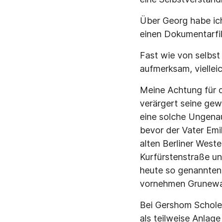
Über Georg habe ich
einen Dokumentarfil
Fast wie von selbst
aufmerksam, vielleic
Meine Achtung für d
verärgert seine ge
eine solche Ungenau
bevor der Vater Emi
alten Berliner West
Kurfürstenstraße un
heute so genannten 
vornehmen Grunewal
Bei Gershom Scholem
als teilweise Anlag