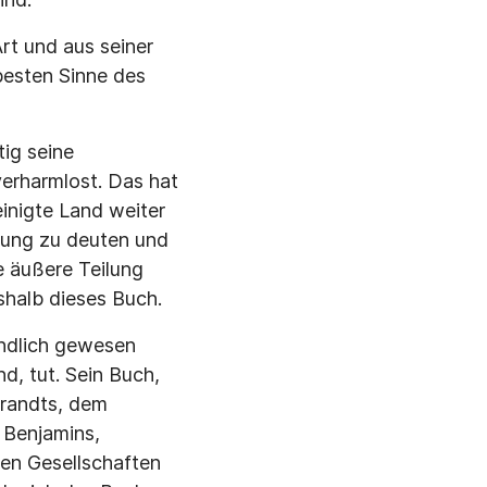
rt und aus seiner
 besten Sinne des
ig seine
erharmlost. Das hat
inigte Land weiter
htung zu deuten und
e äußere Teilung
shalb dieses Buch.
ändlich gewesen
d, tut. Sein Buch,
Brandts, dem
 Benjamins,
den Gesellschaften