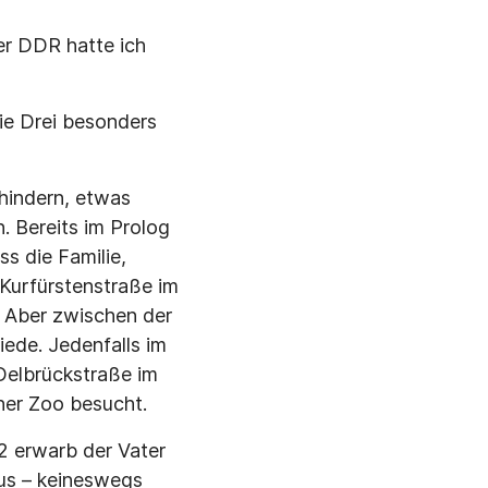
er DDR hatte ich
die Drei besonders
 hindern, etwas
 Bereits im Prolog
s die Familie,
 Kurfürstenstraße im
. Aber zwischen der
ede. Jedenfalls im
 Delbrückstraße im
ner Zoo besucht.
2 erwarb der Vater
aus – keineswegs