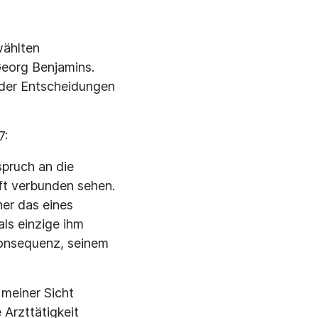
wählten
Georg Benjamins.
z der Entscheidungen
7:
spruch an die
aft verbunden sehen.
her das eines
als einzige ihm
Konsequenz, seinem
 meiner Sicht
 Arzttätigkeit