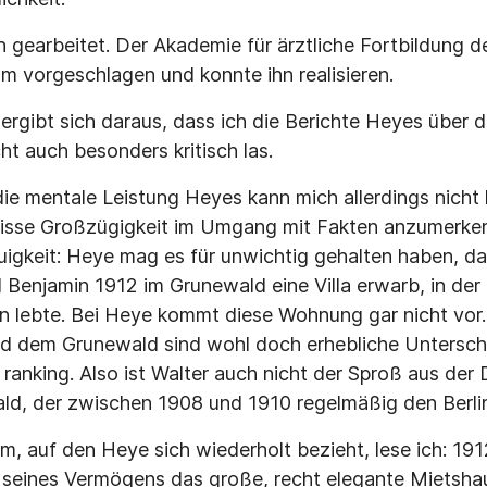
 gearbeitet. Der Akademie für ärztliche Fortbildung d
m vorgeschlagen und konnte ihn realisieren.
 ergibt sich daraus, dass ich die Berichte Heyes über 
ht auch besonders kritisch las.
ie mentale Leistung Heyes kann mich allerdings nicht
wisse Großzügigkeit im Umgang mit Fakten anzumerken.
igkeit: Heye mag es für unwichtig gehalten haben, das
l Benjamin 1912 im Grunewald eine Villa erwarb, in der
en lebte. Bei Heye kommt diese Wohnung gar nicht vor
d dem Grunewald sind wohl doch erhebliche Unterschi
ranking. Also ist Walter auch nicht der Sproß aus der
d, der zwischen 1908 und 1910 regelmäßig den Berli
, auf den Heye sich wiederholt bezieht, lese ich: 191
e seines Vermögens das große, recht elegante Mietsh