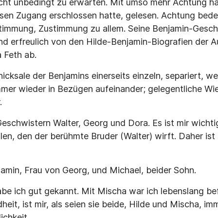
icht unbedingt zu erwarten. Mit umso mehr Achtung ha
sen Zugang erschlossen hatte, gelesen. Achtung bedeu
timmung, Zustimmung zu allem. Seine Benjamin-Geschi
und erfreulich von den Hilde-Benjamin-Biografien der 
 Feth ab.
icksale der Benjamins einerseits einzeln, separiert, we
mmer wieder in Bezügen aufeinander; gelegentliche W
.
eschwistern Walter, Georg und Dora. Es ist mir wichtig
n, den der berühmte Bruder (Walter) wirft. Daher ist s
jamin, Frau von Georg, und Michael, beider Sohn.
be ich gut gekannt. Mit Mischa war ich lebenslang bef
heit, ist mir, als seien sie beide, Hilde und Mischa, 
ichkeit.