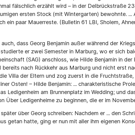
chmal fälschlich erzählt wird – in der Delbrückstraße 
migen ersten Stock (mit Wintergarten) bewohnte. ... A
ch ein paar Mauerreste. (Bulletin 61 LBI, Sholem, Ah
h auch, dass Georg Benjamin außer während der Kriegsj
 studierte er zwei Semester in Marburg, wo er sich ba
einschaft (SAG) anschloss, wie Hilde Benjamin in der B
d bereits nach Rückkehr aus Marburg und nicht erst n
die Villa der Eltern und zog zuerst in die Fruchtstraße, 
liner Osten! – Hilde Benjamin: ... charakteristische Prol
 das Ledigenheim am Brunnenplatz im Wedding; und das
ion Über Ledigenheime zu beginnen, die er im Novembe
 später über Georg schreiben: Nachdem er ... den Schr
aus getan hatte, ging er nun mit aller ihm eigenen Ko