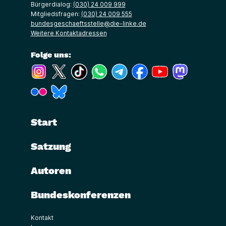
Bürgerdialog:
(030) 24 009 999
Mitgliedsfragen:
(030) 24 009 555
bundesgeschaeftsstelle@die-linke.de
Weitere Kontaktadressen
Folge uns:
(Link öffnet ein neues Fenster)
(Link öffnet ein neues Fenster)
(Link öffnet ein neues Fenster)
(Link öffnet ein neues Fenster)
(Link öffnet ein neues Fenster)
(Link öffnet ein neues Fe
(Link öffnet ein n
(Link öffne
(Link öffnet ein neues Fenster)
(Link öffnet ein neues Fenster)
Start
Satzung
Autoren
Bundeskonferenzen
Kontakt