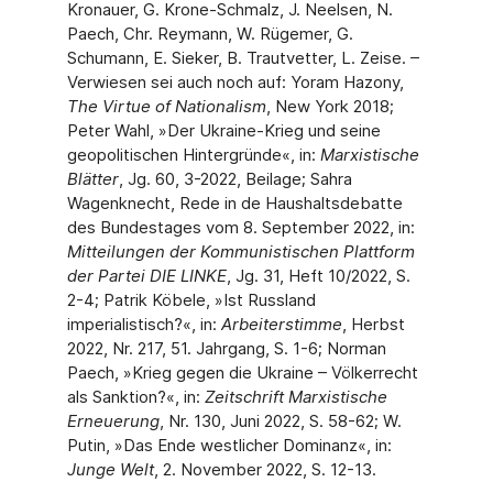
Kronauer, G. Krone-Schmalz, J. Neelsen, N.
Paech, Chr. Reymann, W. Rügemer, G.
Schumann, E. Sieker, B. Trautvetter, L. Zeise. –
Verwiesen sei auch noch auf: Yoram Hazony,
The Virtue of Nationalism
, New York 2018;
Peter Wahl, »Der Ukraine-Krieg und seine
geopolitischen Hintergründe«, in:
Marxistische
Blätter
, Jg. 60, 3-2022, Beilage; Sahra
Wagenknecht, Rede in de Haushaltsdebatte
des Bundestages vom 8. September 2022, in:
Mitteilungen der Kommunistischen Plattform
der Partei DIE LINKE
, Jg. 31, Heft 10/2022, S.
2-4; Patrik Köbele, »Ist Russland
imperialistisch?«, in:
Arbeiterstimme
, Herbst
2022, Nr. 217, 51. Jahrgang, S. 1-6; Norman
Paech, »Krieg gegen die Ukraine – Völkerrecht
als Sanktion?«, in:
Zeitschrift Marxistische
Erneuerung
, Nr. 130, Juni 2022, S. 58-62; W.
Putin, »Das Ende westlicher Dominanz«, in:
Junge Welt
, 2. November 2022, S. 12-13.