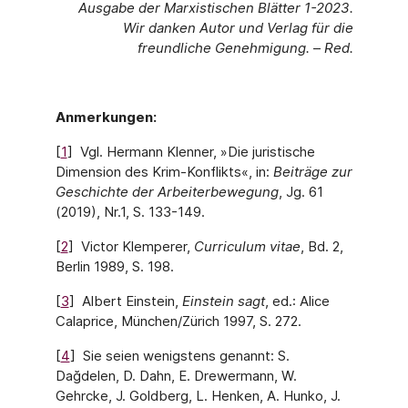
Ausgabe der Marxistischen Blätter 1-2023.
Wir danken Autor und Verlag für die
freundliche Genehmigung.
–
Red.
Anmerkungen:
[
1
] Vgl. Hermann Klenner, »Die juristische
Dimension des Krim-Konflikts«, in:
Beiträge zur
Geschichte der Arbeiterbewegung
, Jg. 61
(2019), Nr.1, S. 133-149.
[
2
] Victor Klemperer,
Curriculum vitae
, Bd. 2,
Berlin 1989, S. 198.
[
3
] Albert Einstein,
Einstein sagt
, ed.: Alice
Calaprice, München/Zürich 1997, S. 272.
[
4
] Sie seien wenigstens genannt: S.
Dağdelen, D. Dahn, E. Drewermann, W.
Gehrcke, J. Goldberg, L. Henken, A. Hunko, J.