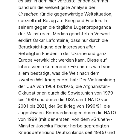
es sich in dem hier vorzustellenden Sammel­
band um die vielseitigste Analyse der
Ursachen
für die gegenwärtige Weltsituation,
speziell mit Bezug auf Krieg und Frieden. In
seinem gegen die tägliche Lügenpropaganda
der Main­stream-Medien gerichteten Vorwort
erklärt Oskar Lafontaine, dass nur durch die
Berück­sichtigung der Interessen
aller
Beteiligten Frieden in der Ukraine und ganz
Europa verwirk­licht werden kann. Diese auf
Interessen rekurrierende Erkenntnis wird von
allem bestätigt, was die Welt nach dem
zweiten Weltkrieg erlebt hat: Der Vietnamkrieg
der USA von 1964 bis1975, die Afghanistan-
Okkupationen durch die Sowjetunion von 1979
bis 1989 und durch die USA samt NATO von
2001 bis 2021, der Golfkrieg von 1990/91, die
Jugosla­wien-Bombardierungen durch die NATO
von 1999 (mit der ersten, von dem »Grünen«-
Minister Joschka Fischer herbeigepredigten
Kriegsbeteiligung Deutschlands seit 1945) und