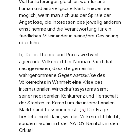
Waffenlieferungen gleich an wen für anti-
human und anti-religiös erklärt. Frieden sei
möglich, wenn man sich aus der Spirale der
Angst löse, die Interessen des jeweilig anderen
ernst nehme und die Verantwortung für ein
friedliches Mit­einander in seine/ihre Gesinnung
überführe.
b) Der in Theorie und Praxis weltweit
agierende Völkerrechtler Norman Paech hat
nachge­wiesen, dass die gemeinhin
wahrgenommene
Gegenwartskrise
des
Völkerrechts in Wahr­heit eine Krise des
internationalen Wirtschaftssystems samt
seiner neoliberalen Konkur­renz und Herrschaft
der Staaten im Kampf um die internationalen
Märkte und Ressourcen ist. [
5
] Die Frage
bestehe nicht darin, wo das Völkerrecht bleibt,
sondern: wohin mit der NATO? Nämlich: in den
Orkus!