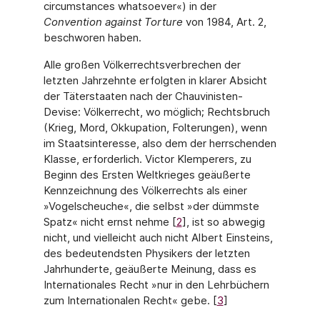
circumstances whatsoever«) in der
Convention against Torture
von 1984, Art. 2,
beschworen haben.
Alle großen Völkerrechtsverbrechen der
letzten Jahrzehnte erfolgten in klarer Absicht
der Täterstaaten nach der Chauvinisten-
Devise: Völkerrecht, wo möglich; Rechtsbruch
(Krieg, Mord, Okkupation, Folterungen), wenn
im Staatsinteresse, also dem der herrschenden
Klasse, erforderlich. Victor Klemperers, zu
Beginn des Ersten Weltkrieges geäußerte
Kenn­zeichnung des Völkerrechts als einer
»Vogelscheuche«, die selbst »der dümmste
Spatz« nicht ernst nehme [
2
], ist so abwegig
nicht, und vielleicht auch nicht Albert Einsteins,
des bedeutendsten Physikers der letzten
Jahrhunderte, geäußerte Meinung, dass es
Internatio­nales Recht »nur in den Lehrbüchern
zum Internationalen Recht« gebe. [
3
]