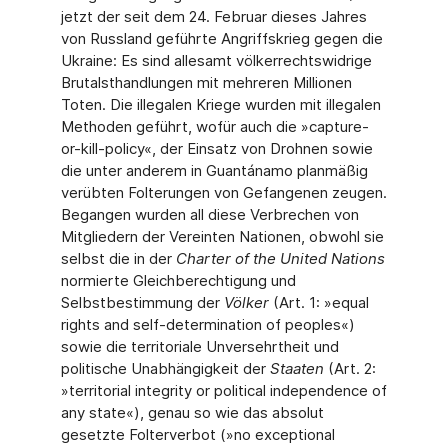
jetzt der seit dem 24. Februar dieses Jahres
von Russland geführte Angriffskrieg gegen die
Ukraine: Es sind allesamt völkerrechtswidrige
Brutalsthandlungen mit mehreren Millionen
Toten. Die illegalen Kriege wurden mit illegalen
Methoden geführt, wofür auch die »capture-
or-kill-policy«, der Einsatz von Drohnen sowie
die unter anderem in Guantánamo planmäßig
verübten Folterungen von Gefangenen zeugen.
Begangen wurden all diese Verbrechen von
Mitgliedern der Vereinten Nationen, obwohl sie
selbst die in der
Charter of the United Nati­ons
normierte Gleichberechtigung und
Selbstbestimmung der
Völker
(Art. 1: »equal
rights and self-determination of peoples«)
sowie die territoriale Unversehrtheit und
politische Unabhängigkeit der
Staaten
(Art. 2:
»territorial integrity or political independence of
any state«), genau so wie das absolut
gesetzte Folterverbot (»no exceptional