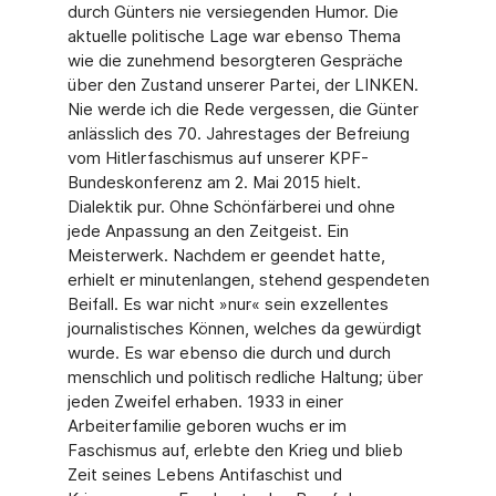
durch Günters nie versiegenden Humor. Die
aktuelle politische Lage war ebenso Thema
wie die zunehmend besorgteren Gespräche
über den Zustand unserer Partei, der LINKEN.
Nie werde ich die Rede vergessen, die Gün­ter
anlässlich des 70. Jahrestages der Befreiung
vom Hitlerfaschismus auf unserer KPF-
Bundeskonferenz am 2. Mai 2015 hielt.
Dialektik pur. Ohne Schönfärberei und ohne
jede Anpassung an den Zeitgeist. Ein
Meisterwerk. Nachdem er geendet hatte,
erhielt er minu­tenlangen, stehend gespendeten
Beifall. Es war nicht »nur« sein exzellentes
journalisti­sches Können, welches da gewürdigt
wurde. Es war ebenso die durch und durch
mensch­lich und politisch redliche Haltung; über
jeden Zweifel erhaben. 1933 in einer
Arbeiterfami­lie geboren wuchs er im
Faschismus auf, erlebte den Krieg und blieb
Zeit seines Lebens Antifaschist und