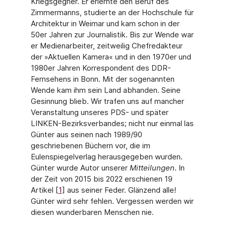
Kriegsgegner. Er erlernte den Beruf des
Zimmermanns, studierte an der Hochschule für
Architektur in Weimar und kam schon in der
50er Jahren zur Journalistik. Bis zur Wende war
er Medienarbeiter, zeitweilig Chefredakteur
der »Aktuellen Kamera« und in den 1970er und
1980er Jahren Korrespondent des DDR-
Fernsehens in Bonn. Mit der so­genannten
Wende kam ihm sein Land abhanden. Seine
Gesinnung blieb. Wir trafen uns auf mancher
Veranstaltung unseres PDS- und später
LINKEN-Bezirksverbandes; nicht nur ein­mal las
Günter aus seinen nach 1989/90
geschriebenen Büchern vor, die im
Eulenspiegel­verlag herausgegeben wurden.
Günter wurde Autor unserer
Mitteilungen
. In
der Zeit von 2015 bis 2022 erschienen 19
Artikel [
1
] aus seiner Feder. Glänzend alle!
Günter wird sehr fehlen. Vergessen werden wir
diesen wunderbaren Menschen nie.