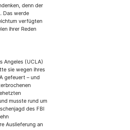
hdenken, denn der
«. Das werde
Reichtum verfügten
len ih­rer Reden
os Angeles (UCLA)
te sie wegen ihres
A gefeuert – und
nterbrochenen
ehetzten
und musste rund um
­schenjagd des FBI
zehn
e Aus­lieferung an