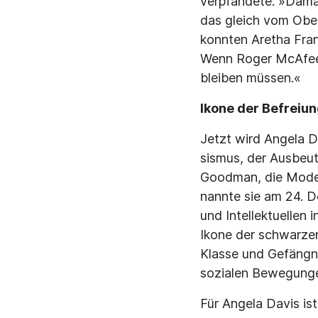
verpfändete. »Damals
das gleich vom Ober
konnten Aretha Fran
Wenn Roger McAfee 
bleiben müssen.«
Ikone der Befrei
Jetzt wird Angela Da
sismus, der Ausbeu
Goodman, die Mode
nannte sie am 24. D
und Intellektuellen 
Ikone der schwarzen
Klasse und Gefängn
sozialen Bewegunge
Für Angela Davis is