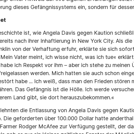
erung dieses Gefängnissystems ein, sondern für desse
det
eschichte ist, wie Angela Davis gegen Kaution schließl
reits nach ihrer Inhaftierung in New York City. Als di
klin von der Verhaftung erfuhr, erklärte sie sich sofort
»Mein Vater meint, ich wisse nicht, was ich tue« erklärt
 habe ich Respekt vor ihm – aber ich stehe zu meinen
reigelassen werden. Mich hatten sie auch schon einges
estört habe ... Ich weiß, dass man den Frieden stören 
ren. Das Gefängnis ist die Hölle. Ich werde versu­chen
serem Land gibt, sie dort herauszubekommen.«
lehnten die Entlassung von Angela Davis gegen Kautio
. Die geforderten über 100.000 Dollar hatte anderthal
 Farmer Rodger McAfee zur Verfügung gestellt, der da