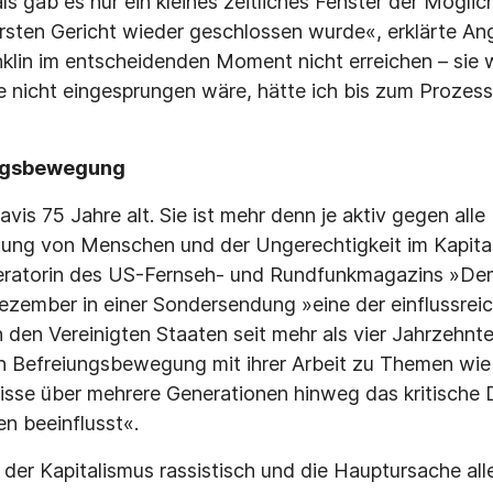
 gab es nur ein kleines zeitliches Fenster der Möglich
sten Gericht wieder geschlossen wurde«, erklärte Ange
klin im entscheidenden Moment nicht erreichen – sie wa
nicht eingesprungen wäre, hätte ich bis zum Prozes
ungsbewegung
vis 75 Jahre alt. Sie ist mehr denn je aktiv gegen all
tung von Menschen und der Ungerechtigkeit im Kapita
ratorin des US-Fernseh- und Rundfunkmagazins »D
ezember in einer Sondersendung »eine der einflussreich
in den Vereinigten Staaten seit mehr als vier Jahrzehnt
 Befreiungsbewegung mit ihrer Arbeit zu Themen wie 
isse über mehrere Generationen hinweg das kritische 
n beeinflusst«.
t der Kapitalismus rassistisch und die Hauptursache al