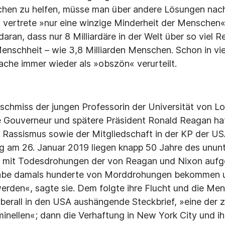
hen zu helfen, müsse man über andere Lösungen nac
at vertrete »nur eine winzige Minderheit der Menschen
aran, dass nur 8 Milliardäre in der Welt über so viel 
Menschheit – wie 3,8 Milliarden Menschen. Schon in vie
sache immer wieder als »obszön« verurteilt.
chmiss der jungen Professorin der Universität von L
e Gouverneur und spätere Präsident Ronald Reagan hat
Rassismus sowie der Mitgliedschaft in der KP der US
g am 26. Januar 2019 liegen knapp 50 Jahre des un­u
 mit Todesdrohungen der von Reagan und Nixon auf­g
 habe damals hunderte von Morddrohungen bekommen 
erden«, sagte sie. Dem folgte ihre Flucht und die Men
 überall in den USA aushängende Steckbrief, »eine der 
inellen«; dann die Verhaftung in New York City und ihr