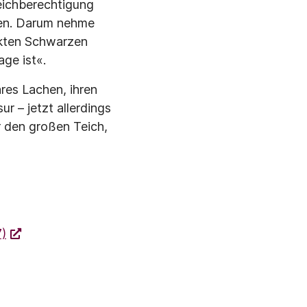
eichberechti­gung
nen. Darum nehme
ckten Schwarzen
age ist«.
es Lachen, ih­ren
ur – jetzt allerdings
 den großen Teich,
7)