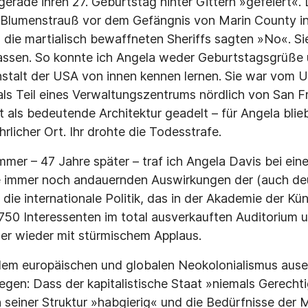
gerade ihren 27. Geburtstag hinter Gittern »gefeiert«.
 Blumenstrauß vor dem Gefängnis von Marin County in K
 die martialisch bewaffneten Sheriffs sagten »No«. Sie
 lassen. So konnte ich Angela weder Geburtstagsgrüße 
stalt der USA von innen kennen lernen. Sie war vom U
als Teil eines Verwaltungszentrums nördlich von San 
 als bedeutende Architektur geadelt – für Angela blie
rlicher Ort. Ihr drohte die Todesstrafe.
er – 47 Jahre später – traf ich Angela Davis bei eine
 immer noch andauernden Auswirkungen der (auch de
 die internationale Politik, das in der Akademie der Kün
 750 Interessenten im total ausverkauften Auditorium 
er wieder mit stürmischem Applaus.
 dem europäischen und globalen Neokolonialismus aus
liegen: Dass der kapitalistische Staat »niemals Gerech
in seiner Struktur »habgierig« und die Bedürfnisse der