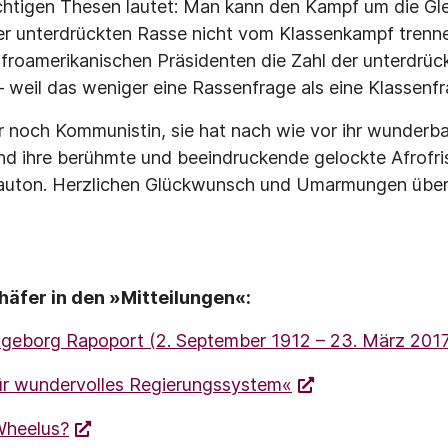
wichtigen Thesen lautet: Man kann den Kampf um die Gl
ner unterdrückten Rasse nicht vom Klassenkampf tren
afroamerikanischen Präsidenten die Zahl der unterdrü
– weil das weniger eine Rassenfrage als eine Klassenfr
r noch Kommunistin, sie hat nach wie vor ihr wunderbar
 und ihre berühmte und beeindruckende gelockte Afrofris
rauton. Herzlichen Glückwunsch und Umarmungen über
häfer in den »Mitteilungen«:
 Ingeborg Rapoport (2. September 1912 – 23. März 201
ür wundervolles Regierungssystem«
Wheelus?