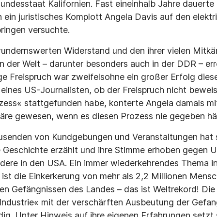
ndesstaat Kalifornien. Fast eineinhalb Jahre dauerte 
ein juristisches Komplott Angela Davis auf den elektri
ringen versuchte.
wundernswerten Widerstand und den ihrer vielen Mitk
rn der Welt – darunter besonders auch in der DDR – err
ge Freispruch war zweifelsohne ein großer Erfolg diese
eines US-Journalisten, ob der Freispruch nicht bewei
ozess« stattgefunden habe, konterte Angela damals mit
wäre gewesen, wenn es diesen Prozess nie gegeben hä
ausenden von Kundgebungen und Veranstaltungen hat si
e Geschichte erzählt und ihre Stimme erhoben gegen U
dere in den USA. Ein immer wiederkehrendes Thema in
n ist die Einkerkerung von mehr als 2,2 Millionen Mensc
den Gefängnissen des Landes – das ist Weltrekord! Di
Industrie« mit der verschärften Ausbeutung der Ge­fan
ig. Unter Hinweis auf ihre eigenen Erfahrungen setzt s