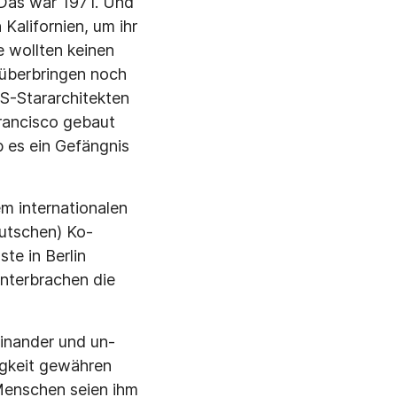
 Das war 1971. Und
aliforni­en, um ihr
 woll­ten keinen
über­bringen noch
S-Stararchitekten
Francisco gebaut
b es ein Gefängnis
m internationa­len
utschen) Ko­
ste in Berlin
unterbrachen die
einander und un­
tigkeit gewähren
 Menschen seien ihm