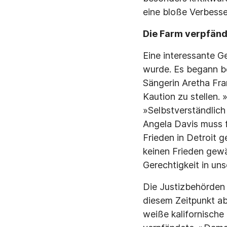
eine bloße Verbess
Die Farm verpfän
Eine interessante G
wurde. Es begann be
Sängerin Aretha Fran
Kaution zu stellen. 
»Selbstverständlich
Angela Davis muss f
Frieden in Detroit g
keinen Frieden gewäh
Gerechtigkeit in un
Die Justizbehörden 
diesem Zeitpunkt ab
weiße kalifornische