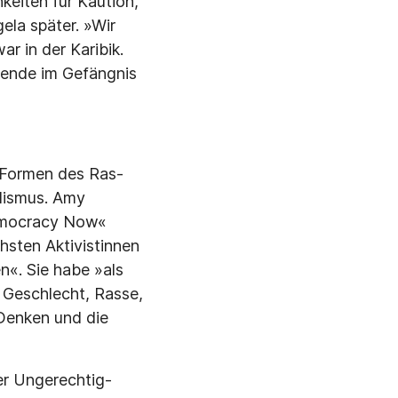
keiten für Kaution,
la spä­ter. »Wir
r in der Karibik.
sende im Gefängnis
e Formen des Ras­
lismus. Amy
emocracy Now«
sten Aktivis­tinnen
en«. Sie habe »als
Ge­schlecht, Rasse,
Denken und die
ler Ungerechtig­