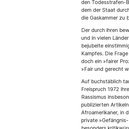
den Todesstrafen-Bu
dem der Staat durch 
die Gaskammer zu b
Der durch ihren be
und in vielen Lände
bejubelte einstimmi
Kampfes. Die Frage 
doch ein »fairer Pr
»Fair und gerecht 
Auf buchstäblich t
Freispruch 1972 ihr
Rassismus insbeson
publizierten Artikel
Afroamerikaner, in 
private »Gefängnis-
besonders kritikwürd