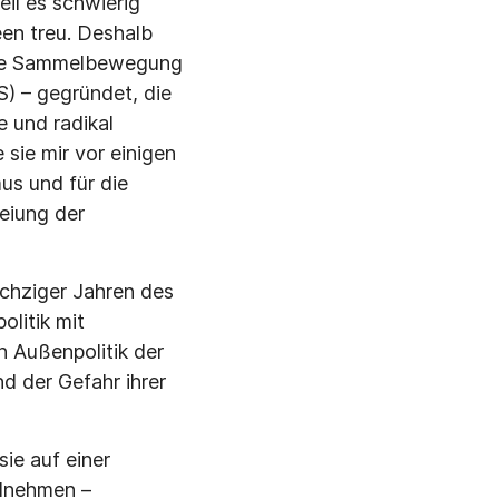
il es schwierig
een treu. Deshalb
inke Sammelbewegung
) – gegründet, die
e und radikal
sie mir vor einigen
us und für die
eiung der
echziger Jahren des
olitik mit
 Außenpolitik der
d der Gefahr ihrer
sie auf einer
ilnehmen –