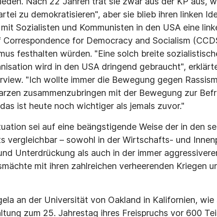
eden. Nach 22 Jahren trat sie zwar aus der KP aus, we
rtei zu demokratisieren", aber sie blieb ihren linken Id
mit Sozialisten und Kommunisten in den USA eine l
f Correspondence for Democracy and Socialism (CCDS
mus festhalten würden. "Eine solch breite sozialistisch
isation wird in den USA dringend gebraucht", erklärte 
erview. "Ich wollte immer die Bewegung gegen Rassism
arzen zusammenzubringen mit der Bewegung zur Befr
das ist heute noch wichtiger als jemals zuvor."
tuation sei auf eine beängstigende Weise der in den s
s vergleichbar – sowohl in der Wirtschafts- und Innenp
nd Unterdrückung als auch in der immer aggressiveren
mächte mit ihren zahlreichen verheerenden Kriegen un
ela an der Universität von Oakland in Kalifornien, wie 
altung zum 25. Jahrestag ihres Freispruchs vor 600 Te