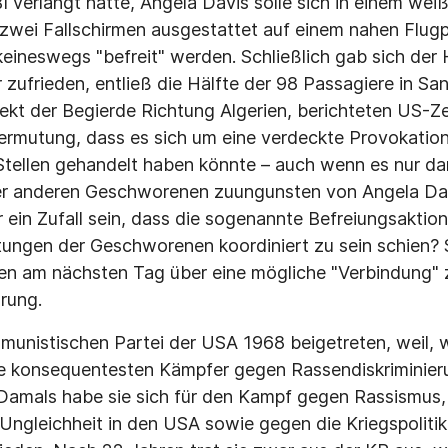
BI verlangt hatte, Angela Davis solle sich in einem wei
zwei Fallschirmen ausgestattet auf einem nahen Flugp
eineswegs "befreit" werden. Schließlich gab sich der H
r zufrieden, entließ die Hälfte der 98 Passagiere in S
ekt der Begierde Richtung Algerien, berichteten US-Ze
Vermutung, dass es sich um eine verdeckte Provokatio
 Stellen gehandelt haben könnte – auch wenn es nur 
er anderen Geschworenen zuungunsten von Angela Dav
ur ein Zufall sein, dass die sogenannte Befreiungsaktio
ungen der Geschworenen koordiniert zu sein schien? S
ten am nächsten Tag über eine mögliche "Verbindung"
rung.
unistischen Partei der USA 1968 beigetreten, weil, w
e konsequentesten Kämpfer gegen Rassendiskriminier
 Damals habe sie sich für den Kampf gegen Rassismus
ngleichheit in den USA sowie gegen die Kriegspolitik