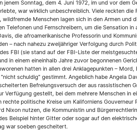
an jenem Sonntag, dem 4. Juni 1972, im und vor dem G
erlebte, war wirklich unbeschreiblich. Viele reckten die
 wildfremde Menschen lagen sich in den Armen und di
en Telefonen und Fernschreibern, um die Sensation in a
avis, die afroamerikanische Professorin und Kommunis
en – nach nahezu zweijähriger Verfolgung durch Politi
s FBI (sie stand auf der FBI-Liste der meistgesuchte
nd in einem eineinhalb Jahre zuvor begonnenen Geric
worenen hatten in allen drei Anklagepunkten – Mord,
"nicht schuldig" gestimmt. Angeblich habe Angela Dav
scheiterten Befreiungsversuch der aus rassistischen G
r Verfügung gestellt, bei dem mehrere Menschen in e
n rechte politische Kreise um Kaliforniens Gouverneu
d Nixon nutzen, die Kommunistin und Bürgerrechtlerin z
es Beispiel hinter Gitter oder sogar auf den elektrisch
ag war soeben gescheitert.