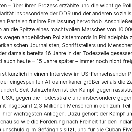
n – über ihren Prozess erzählte und die wichtige Roll
idarität insbesondere der DDR und der anderen soziali
n Parteien für ihre Freilassung hervorhob. Anschließe
o an die Spitze eines machtvollen Marsches von 10.0
es wegen angeblichen Polizistenmords in Philadelphia
erikanischen Journalisten, Schriftstellers und Mensche
r damals bereits 16 Jahre in der Todeszelle gesessen
 auch heute – 15 Jahre später – immer noch nicht fre
rst kürzlich in einem Interview im US-Fernsehsender P
 der eingesperrten Afroamerikaner größer sei als die 
hundert. Seit Jahrzehnten ist der Kampf gegen rassisti
n USA, gegen die Todesstrafe und insbesondere gegen
mit insgesamt 2,3 Millionen Menschen in den zum Teil p
 ihrer wichtigsten Anliegen. Dazu gehört der Kampf um 
au so wie die Forderung nach Freiheit für den India
76 unschuldig im Gefängnis sitzt, und für die Cuban Fi