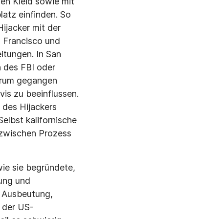
ßen Kleid sowie mit
latz einfinden. So
ijacker mit der
an Francisco und
itungen. In San
n des FBI oder
darum gegangen
is zu beeinflussen.
n des Hijackers
elbst kalifornische
 zwischen Prozess
ie sie begründete,
ung und
, Ausbeutung,
 der US-