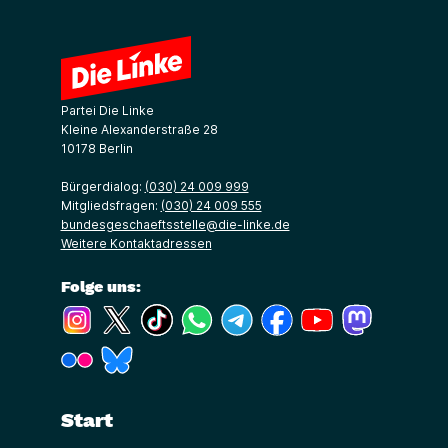
Partei Die Linke
Kleine Alexanderstraße 28
10178 Berlin
Bürgerdialog:
(030) 24 009 999
Mitgliedsfragen:
(030) 24 009 555
bundesgeschaeftsstelle@die-linke.de
Weitere Kontaktadressen
Folge uns:
(Link öffnet ein neues Fenster)
(Link öffnet ein neues Fenster)
(Link öffnet ein neues Fenster)
(Link öffnet ein neues Fenster)
(Link öffnet ein neues Fenster)
(Link öffnet ein neues Fe
(Link öffnet ein n
(Link öffne
(Link öffnet ein neues Fenster)
(Link öffnet ein neues Fenster)
Start