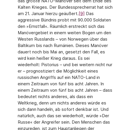
das größte NATO-Manöver seit dem Ende des
Kalten Krieges. Der Bundessprecherrat hat sich
am 21. Januar hierzu geäußert.
[9]
Das
aggressive Bündnis probt mit 90.000 Soldaten
den »Ernstfall«. Räumlich erstreckt sich das
Manövergebiet in einem weiten Bogen um den
Westen Russlands – von Norwegen über das
Baltikum bis nach Rumänien. Dieses Manöver
dauert noch bis Mai an, gesetzt den Fall, es
wird kein heißer Krieg daraus. Es sei
wiederholt: Pistorius – und bei weitem nicht nur
er – prognostiziert die Möglichkeit eines
russischen Angriffs auf ein NATO-Land in
einem Zeitraum von fünf bis acht Jahren. In
einem Zeitraum von fünf bis acht Jahren – dass
bedeutet nichts anderes, als dass ein
Weltkrieg, denn um nichts anderes würde es
sich dann handeln, ab sofort denkbar ist. Und
natürlich, auch das sei wiederholt, würde »Der
Russe« der Angreifer sein. Den Menschen das
einzureden, ist zum Hauptanliegen der