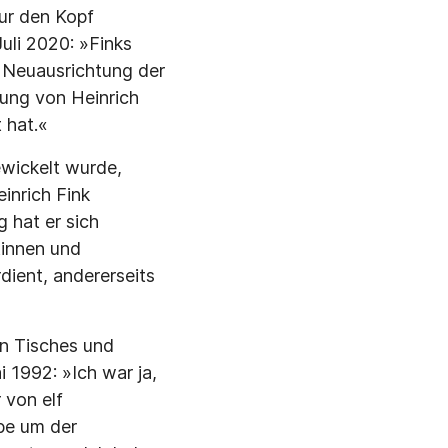
ur den Kopf
uli 2020: »Finks
e Neuausrichtung der
sung von Heinrich
 hat.«
wickelt wurde,
inrich Fink
 hat er sich
tinnen und
dient, andererseits
en Tisches und
 1992: »Ich war ja,
 von elf
be um der