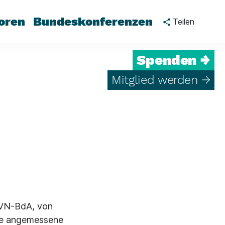
oren
Bundeskonferenzen
Teilen
Spenden →
Mitglied werden →
VVN-BdA, von
ine angemessene