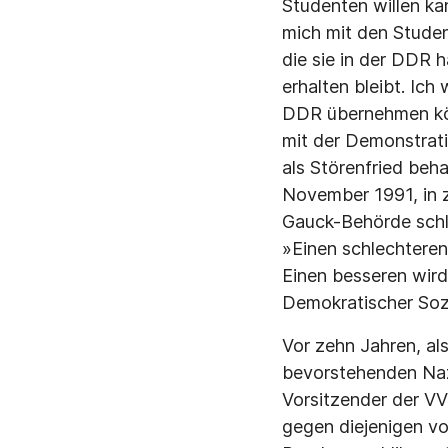
Studenten willen ka
mich mit den Studen
die sie in der DDR 
erhalten bleibt. Ic
DDR übernehmen kön
mit der Demonstrat
als Störenfried beh
November 1991, in 
Gauck-Behörde schl
»Einen schlechteren 
Einen besseren wird 
Demokratischer Sozi
Vor zehn Jahren, al
bevorstehenden Nazi
Vorsitzender der VV
gegen diejenigen v