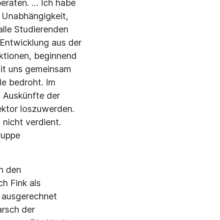
beraten. … Ich habe
e Unabhängigkeit,
alle Studierenden
 Entwicklung aus der
ktionen, beginnend
mit uns gemeinsam
le bedroht. Im
 Auskünfte der
ktor loszuwerden.
nicht verdient.
ruppe
en den
h Fink als
i ausgerechnet
arsch der