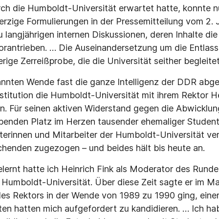
ch die Humboldt-Universität erwartet hatte, konnte n
erzige Formulierungen in der Pressemitteilung vom 2. J
u langjährigen internen Diskussionen, deren Inhalte di
vorantrieben. … Die Auseinandersetzung um die Entlas
rige Zerreißprobe, die die Universität seither begleitet
annten Wende fast die ganze Intelligenz der DDR abge
stitution die Humboldt-Universität mit ihrem Rektor He
 Für seinen aktiven Widerstand gegen die Abwicklung
eibenden Platz im Herzen tausender ehemaliger Studen
terinnen und Mitarbeiter der Humboldt-Universität ver
henden zugezogen – und beides hält bis heute an.
lernt hatte ich Heinrich Fink als Moderator des Rund
 Humboldt-Universität. Über diese Zeit sagte er im Mai
des Rektors in der Wende von 1989 zu 1990 ging, einer
en hatten mich aufgefordert zu kandidieren. … Ich ha