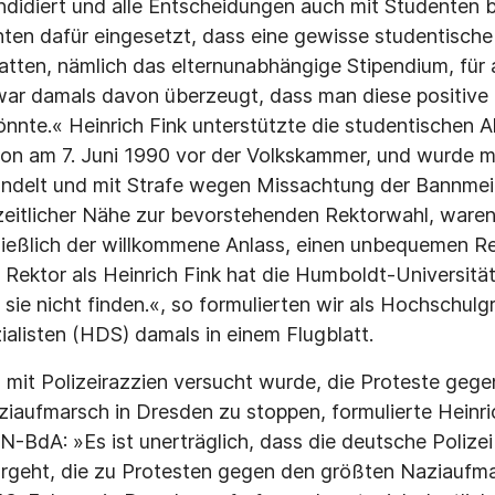
ndidiert und alle Entscheidungen auch mit Studenten 
ten dafür eingesetzt, dass eine gewisse studentisch
hatten, nämlich das elternunabhängige Stipendium, für 
h war damals davon überzeugt, dass man diese positive
nte.« Heinrich Fink unterstützte die studentischen A
ion am 7. Juni 1990 vor der Volkskammer, und wurde 
andelt und mit Strafe wegen Missachtung der Bannmei
zeitlicher Nähe zur bevorstehenden Rektorwahl, waren
ießlich der willkommene Anlass, einen unbequemen Re
Rektor als Heinrich Fink hat die Humboldt-Universität 
sie nicht finden.«, so formulierten wir als Hochschulg
alisten (HDS) damals in einem Flugblatt.
s mit Polizeirazzien versucht wurde, die Proteste geg
aufmarsch in Dresden zu stoppen, formulierte Heinric
N-BdA: »Es ist unerträglich, dass die deutsche Polize
orgeht, die zu Protesten gegen den größten Naziaufm