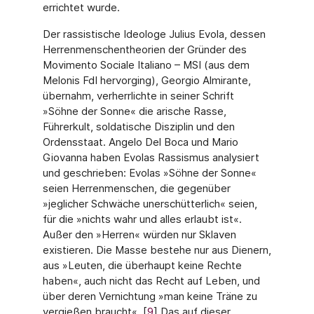
errichtet wurde.
Der rassistische Ideologe Julius Evola, dessen
Herrenmenschentheorien der Gründer des
Movimento Sociale Italiano – MSI (aus dem
Melonis FdI hervorging), Georgio Almirante,
übernahm, verherrlichte in seiner Schrift
»Söhne der Sonne« die arische Rasse,
Führerkult, soldatische Disziplin und den
Ordensstaat. Angelo Del Boca und Mario
Giovanna haben Evolas Rassismus analysiert
und geschrieben: Evolas »Söhne der Sonne«
seien Herren­menschen, die gegenüber
»jeglicher Schwäche unerschütterlich« seien,
für die »nichts wahr und alles erlaubt ist«.
Außer den »Herren« würden nur Sklaven
existieren. Die Masse bestehe nur aus Dienern,
aus »Leuten, die überhaupt keine Rechte
haben«, auch nicht das Recht auf Leben, und
über deren Vernichtung »man keine Träne zu
vergießen braucht«. [
9
] Das auf dieser