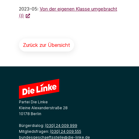
2023-05:
Von der eigenen Klasse umgebracht
(I)
Zurück zur Übersicht
Partei Die Linke
Kleine Alexanderstraße 28
10178 Berlin
Bürgerdialog:
(030) 24 009 999
Mitgliedsfragen:
(030) 24 009 555
bundesgeschaeftsstelle@die-linke.de