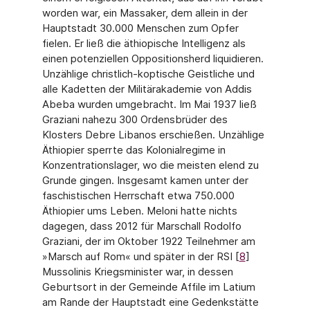
worden war, ein Massaker, dem allein in der
Haupt­stadt 30.000 Menschen zum Opfer
fielen. Er ließ die äthiopische Intelligenz als
einen potenziellen Oppositionsherd liquidieren.
Unzählige christlich-koptische Geistliche und
alle Kadetten der Militärakademie von Addis
Abeba wurden umgebracht. Im Mai 1937 ließ
Graziani nahezu 300 Ordensbrüder des
Klosters Debre Libanos erschießen. Unzählige
Äthiopier sperrte das Kolonialregime in
Konzentrationslager, wo die meisten elend zu
Grun­de gingen. Insgesamt kamen unter der
faschistischen Herrschaft etwa 750.000
Äthiopier ums Leben. Meloni hatte nichts
dagegen, dass 2012 für Marschall Rodolfo
Graziani, der im Oktober 1922 Teilnehmer am
»Marsch auf Rom« und später in der RSI [
8
]
Mussolinis Kriegs­minister war, in dessen
Geburtsort in der Gemeinde Affile im Latium
am Rande der Haupt­stadt eine Gedenkstätte