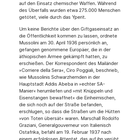
auf den Einsatz chemischer Waffen. Während
des Überfalls wurden etwa 275.000 Menschen
getötet, viele durch das Yperit.
Um keine Berichte über den Giftgaseinsatz an
die Öffentlichkeit kommen zu lassen, ordne­te
Mussolini am 30. April 1936 persönlich an,
gefangen genommene Europäer, die in der
äthiopischen Armee gekämpft hatten, zu
erschießen. Der Korrespondent des Mailänder
»Corriere della Sera«, Ciro Poggiali, beschrieb,
wie Mussolinis Schwarzhemden in der
Hauptstadt Addis Abeba in »echter SA-
Manier« herumliefen und »mit Knüppeln und
Eisen­stangen bewaffnet« die Einheimischen,
die sich noch auf der Straße befanden,
erschlugen, so dass die Straßen um die Hütten
»von Toten übersät« waren. Marschall Rodolfo
Graziani, Generalgouverneur von Italienisch
Ostafrika, befahl am 19. Februar 1937 nach
einem erfolglosen Attentat, das auf ihn verübt