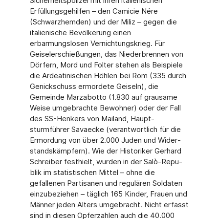
Sicherheitspolizei mit ihren italienischen
Erfüllungsgehil­fen – den Camicie Nére
(Schwarzhemden) und der Miliz – gegen die
italienische Bevölke­rung einen
erbarmungslosen Vernichtungskrieg. Für
Geiselerschießungen, das Niederbren­nen von
Dörfern, Mord und Folter stehen als Beispiele
die Ardeatinischen Höhlen bei Rom (335 durch
Genickschuss ermordete Geiseln), die
Gemeinde Marzabotto (1.830 auf grau­same
Weise umgebrachte Bewohner) oder der Fall
des SS-Henkers von Mailand, Haupt­
sturmführer Savaecke (verantwortlich für die
Ermordung von über 2.000 Juden und Wider­
standskämpfern). Wie der Historiker Gerhard
Schreiber festhielt, wurden in der Salò-Repu­
blik im statistischen Mittel – ohne die
gefallenen Partisanen und regulären Soldaten
einzu­beziehen – täglich 165 Kinder, Frauen und
Männer jeden Alters umgebracht. Nicht erfasst
sind in diesen Opferzahlen auch die 40.000