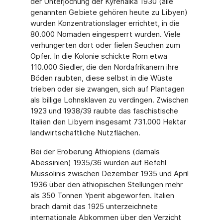
der Un­terjochung der Kyrenaika 1930 (alle
genannten Gebiete gehören heute zu Libyen)
wurden Konzentrationslager errichtet, in die
80.000 Nomaden eingesperrt wurden. Viele
verhun­gerten dort oder fielen Seuchen zum
Opfer. In die Kolonie schickte Rom etwa
110.000 Siedler, die den Nordafrikanern ihre
Böden raubten, diese selbst in die Wüste
trieben oder sie zwangen, sich auf Plantagen
als billige Lohnsklaven zu verdingen. Zwischen
1923 und 1938/39 raubte das faschistische
Italien den Libyern insgesamt 731.000 Hektar
landwirt­schaftliche Nutzflächen.
Bei der Eroberung Äthiopiens (damals
Abessinien) 1935/36 wurden auf Befehl
Mussolinis zwischen Dezember 1935 und April
1936 über den äthiopischen Stellungen mehr
als 350 Tonnen Yperit abgeworfen. Italien
brach damit das 1925 unterzeichnete
internationale Abkommen über den Verzicht