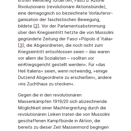
Ersten Weltkrieg forderten, Fasci d´Azione
Rivoluzionario (revolutionäre Aktionsbünde),
eine demagogisch so bezeichnete Vorläuferor­
ganisation der faschistischen Bewegung,
bildete [
2
]. Vor der Parlamentsabstimmung
über den Kriegseintritt hetzte die von Mussolini
gegründete Zeitung der Fasci »Pòpolo d´Italia«
[
3
], die Abgeordneten, die noch nicht zum
Kriegseintritt entschlossen seien – das waren
vor allem die Sozialisten – »sollten vor
ein
Kriegsgericht gestellt werden«. Für »das
Heil Ita­liens« seien, wenn notwendig, »einige
Dutzend Abgeordnete zu erschießen«, andere
»ins Zuchthaus zu stecken«.
Gegen die in den revolutionären
Massenkämpfen 1919/20 sich abzeichnende
Möglichkeit einer Machtergreifung durch die
revolutionären Linken traten die von Mussolini
geschaffe­nen Kampfbünde in Aktion, die
bereits zu dieser Zeit Massenmord begingen