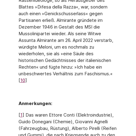
Rassenideologe, so als Herausgeber des
Blattes »Difesa della Razza«, war, sondern
auch einen »Genickschusserlass« gegen
Partisanen erließ. Almi­rante gründete im
Dezember 1946 in Gestalt des MSI die
Mussolinipartei wieder. Als seine Witwe
Assunta Almirante am 26. April 2022 verstarb,
würdigte Meloni, um es nochmals zu
wiederholen, sie als »eine Säule des
historischen Gedächtnisses der italienischen
Rechten« und fügte hinzu: »Ich habe ein
unbeschwertes Verhältnis zum Faschismus.«
[
10
]
Anmerkungen:
[
1
] Das waren Ettore Conti (Elektroindustrie),
Guido Donegani (Chemie), Giovanni Agnelli
(Fahrzeugbau, Rüstung), Alberto Pirelli (Reifen
und Gummi), die nach Kriegsende auch zu den