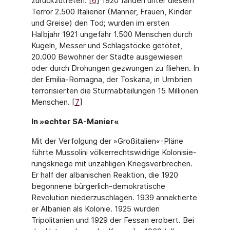
zurückzutreten. [
6
] 1920 fanden unter diesem
Terror 2.500 Italiener (Männer, Frauen, Kinder
und Greise) den Tod; wurden im ersten
Halbjahr 1921 ungefähr 1.500 Menschen durch
Kugeln, Messer und Schlagstöcke getötet,
20.000 Bewohner der Städte ausgewiesen
oder durch Drohungen gezwungen zu fliehen. In
der Emilia-Romagna, der Toskana, in Umbrien
terrorisierten die Sturmabteilungen 15 Millionen
Menschen. [
7
]
In »echter SA-Manier«
Mit der Verfolgung der »Großitalien«-Pläne
führte Mussolini völkerrechtswidrige Kolonisie­
rungskriege mit unzähligen Kriegsverbrechen.
Er half der albanischen Reaktion, die 1920
begonnene bürgerlich-demokratische
Revolution niederzuschlagen. 1939 annektierte
er Albanien als Kolonie. 1925 wurden
Tripolitanien und 1929 der Fessan erobert. Bei