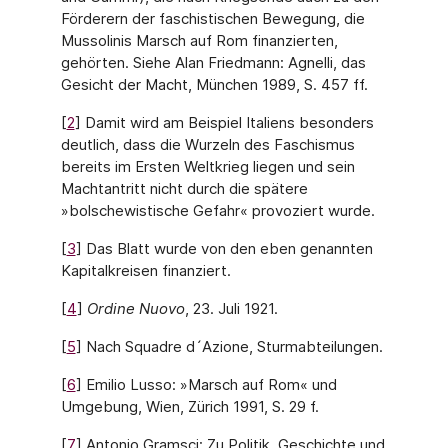
Förderern der faschistischen Bewegung, die
Mussolinis Marsch auf Rom finanzierten,
gehörten. Siehe Alan Friedmann: Agnelli, das
Gesicht der Macht, München 1989, S. 457 ff.
[
2
] Damit wird am Beispiel Italiens besonders
deutlich, dass die Wurzeln des Faschismus
bereits im Ersten Weltkrieg liegen und sein
Machtantritt nicht durch die spätere
»bolschewistische Gefahr« provoziert wurde.
[
3
] Das Blatt wurde von den eben genannten
Kapitalkreisen finanziert.
[
4
]
Ordine Nuovo
, 23. Juli 1921.
[
5
] Nach Squadre d´Azione, Sturmabteilungen.
[
6
] Emilio Lusso: »Marsch auf Rom« und
Umgebung, Wien, Zürich 1991, S. 29 f.
[
7
] Antonio Gramsci: Zu Politik, Geschichte und