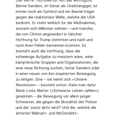
Das vierte Tischbein ist nun das wichtigste.
Bernie Sanders, im Senat als Unabhängiger, ist
immer noch ein Symbol und ein Bannerträger
gegen die reaktionäre Welle, welche die USA
bedroht. Er steht wirklich für die Maßnahmen,
wonach sich Millionen sehnen – und man­che,
die von Clinton angewidert in falscher
Hoffnung für Trump stimmten und nach und
nach ihren Fehler bemerken könnten. Es
besteht auch die Hoffnung, dass die
schwierige Aufgabe zu meistern wäre, viele
kämpferische Gruppen und Organisationen, die
eine neue Richtung suchen, hinter Sanders oder
in einer neuen von ihm inspirierten Bewegung
zu ei­nigen. Eine – sie nennt sich »Unsere
Revolution« – besteht schon. Kann man dafür
Black Lives Matter (»Schwarze Leben zählen«)
gewinnen – die Bewegung vor allem junger
Schwarzer, die gegen die Brutalität der Polizei
und der Justiz aktiv wird? Und die, welche die
ärmsten Walmart- und McDonald's-