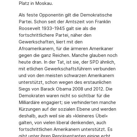
Platz in Moskau.
Als feste Opponentin gilt die Demokratische
Partei. Schon seit der Amtszeit von Franklin
Roosevelt 1933-1945 galt sie als die
fortschrittlichere Partei, näher den
Gewerkschaften, liiert mit den
Afroamerikanern, für die ärmeren Amerikaner
gegen die ganz Reichen. Man­che glauben noch
heute dran. In der Tat, ist sie, der SPD ähnlich,
mit etlichen Gewerk­schaftsführern verbunden
und von den meisten schwarzen Amerikanern
unterstützt, schon wegen des erstaunlichen
Siegs von Barack Obama 2008 und 2012. Die
Demokraten waren nicht so sichtbar für die
Milliardäre engagiert; sie verhinderten manche
Kürzungen auf der sozialen Ebene und werden
deshalb, auch weil sie als »kleineres Übel«
galten, von vielen li­beral denkenden, auch
fortschrittlichen Amerikanern unterstützt. Es
gibt unter ihren Re­präsentanten einige echt