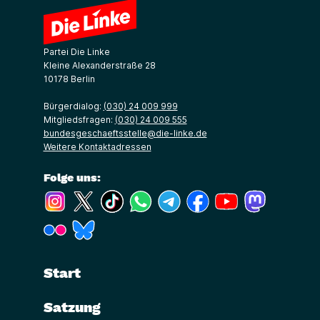
Partei Die Linke
Kleine Alexanderstraße 28
10178 Berlin
Bürgerdialog:
(030) 24 009 999
Mitgliedsfragen:
(030) 24 009 555
bundesgeschaeftsstelle@die-linke.de
Weitere Kontaktadressen
Folge uns:
(Link öffnet ein neues Fenster)
(Link öffnet ein neues Fenster)
(Link öffnet ein neues Fenster)
(Link öffnet ein neues Fenster)
(Link öffnet ein neues Fenster)
(Link öffnet ein neues Fe
(Link öffnet ein n
(Link öffne
(Link öffnet ein neues Fenster)
(Link öffnet ein neues Fenster)
Start
Satzung