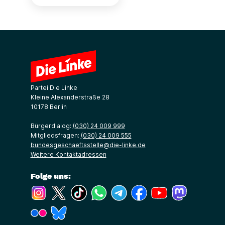
Partei Die Linke
Kleine Alexanderstraße 28
10178 Berlin
Bürgerdialog:
(030) 24 009 999
Mitgliedsfragen:
(030) 24 009 555
bundesgeschaeftsstelle@die-linke.de
Weitere Kontaktadressen
Folge uns:
(Link öffnet ein neues Fenster)
(Link öffnet ein neues Fenster)
(Link öffnet ein neues Fenster)
(Link öffnet ein neues Fenster)
(Link öffnet ein neues Fenster)
(Link öffnet ein neues Fe
(Link öffnet ein n
(Link öffne
(Link öffnet ein neues Fenster)
(Link öffnet ein neues Fenster)