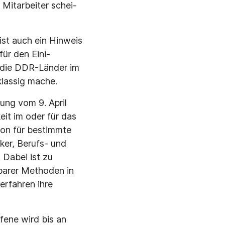
Mitarbeiter schei­
t auch ein Hin­weis
ür den Eini­
 die DDR-Länder im
klassig mache.
ung vom 9. April
it im oder für das
son für bestimmte
ker, Berufs- und
 Dabei ist zu
barer Methoden in
verfahren ihre
fene wird bis an