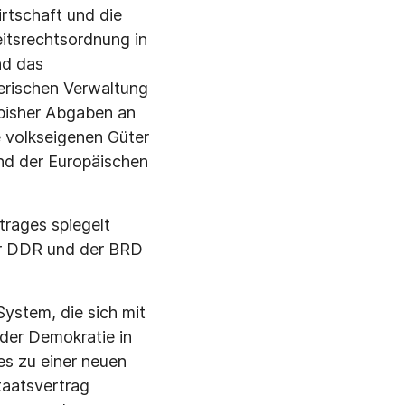
rtschaft und die
ts­rechtsordnung in
nd das
derischen Verwaltung
bis­her Abgaben an
ie volkseigenen Güter
nd der Europäischen
trages spiegelt
der DDR und der BRD
ystem, die sich mit
der Demo­kratie in
es zu einer neuen
taatsvertrag