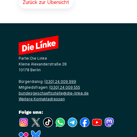
Zurück zur Übersicht
Partei Die Linke
Kleine Alexanderstraße 28
10178 Berlin
Bürgerdialog:
(030) 24 009 999
Mitgliedsfragen:
(030) 24 009 555
bundesgeschaeftsstelle@die-linke.de
Weitere Kontaktadressen
Folge uns:
(Link öffnet ein neues Fenster)
(Link öffnet ein neues Fenster)
(Link öffnet ein neues Fenster)
(Link öffnet ein neues Fenster)
(Link öffnet ein neues Fenster)
(Link öffnet ein neues Fe
(Link öffnet ein n
(Link öffne
(Link öffnet ein neues Fenster)
(Link öffnet ein neues Fenster)