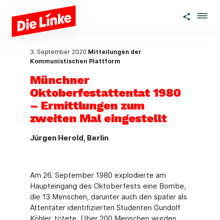
Zum Hauptinhalt springen
3. September 2020
Mitteilungen der
Kommunistischen Plattform
Münchner
Oktoberfestattentat 1980
– Ermittlungen zum
zweiten Mal eingestellt
Jürgen Herold, Berlin
Am 26. September 1980 explodierte am
Haupteingang des Oktoberfests eine Bombe,
die 13 Menschen, darunter auch den später als
Attentäter identifizierten Studenten Gundolf
Köhler, tötete. Über 200 Menschen wurden