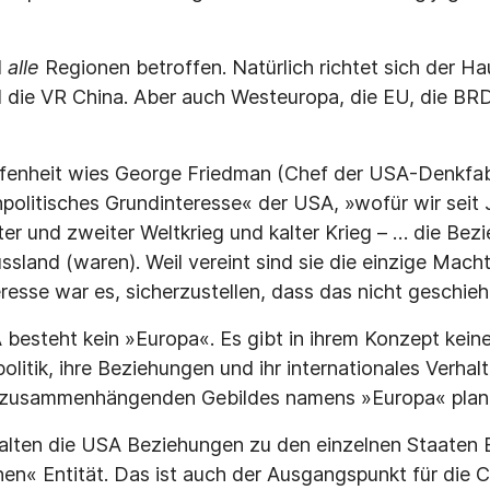
d
alle
Regionen betroffen. Natürlich richtet sich der H
die VR China. Aber auch Westeuropa, die EU, die BRD
ffenheit wies George Friedman (Chef der USA-Denkfabr
npolitisches Grundinteresse« der USA, »wofür wir seit
ster und zweiter Weltkrieg und kalter Krieg – … die Be
sland (waren). Weil vereint sind sie die einzige Mach
resse war es, sicherzustellen, dass das nicht geschieh
besteht kein »Europa«. Es gibt in ihrem Konzept kein
olitik, ihre Beziehungen und ihr internationales Verhal
 zusammenhängenden Gebildes namens »Europa« plane
alten die USA Beziehungen zu den einzelnen Staaten 
hen« Entität. Das ist auch der Ausgangspunkt für die C