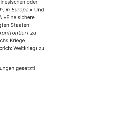
hinesischen oder
h, in Europa
.« Und
 »Eine sichere
igten Staaten
onfrontiert zu
echs Kriege
prich: Weltkrieg) zu
hungen gesetzt!