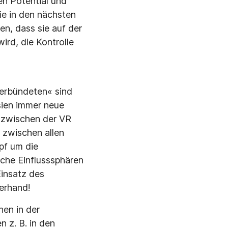
en Potential und
e in den nächsten
en, dass sie auf der
ird, die Kontrolle
g
Verbündeten« sind
Asien immer neue
g zwischen der VR
 zwischen allen
pf um die
che Einflusssphären
Einsatz des
berhand!
hen in der
n z. B. in den