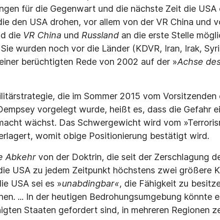
ngen für die Gegenwart und die nächste Zeit die USA 
die den USA drohen, vor allem von der VR China und 
nd die
VR China
und
Russland
an die erste Stelle mögl
 Sie wurden noch vor die Länder (KDVR, Iran, Irak, Syri
einer berüchtigten Rede von 2002 auf der »
Achse de
ilitärstrategie, die im Sommer 2015 vom Vorsitzenden 
empsey vorgelegt wurde, heißt es, dass die Gefahr ei
macht wächst. Das Schwergewicht wird vom »Terroris
rlagert, womit obige Positionierung bestätigt wird.
le Abkehr
von der Doktrin, die seit der Zerschlagung d
ie USA zu jedem Zeitpunkt höchstens zwei größere Kr
die USA sei es »
unabdingbar«
, die Fähigkeit zu besitz
nen. ... In der heutigen Bedrohungsumgebung könnte e
inigten Staaten gefordert sind, in mehreren Regionen z