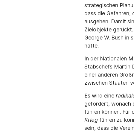
strategischen Planu
dass die Gefahren, 
ausgehen. Damit si
Zielobjekte gerückt.
George W. Bush in s
hatte.
In der Nationalen M
Stabschefs Martin D
einer anderen Groß
zwischen Staaten ve
Es wird eine
radika
gefordert, wonach d
führen können. Für 
Krieg
führen zu kön
sein, dass die Vere