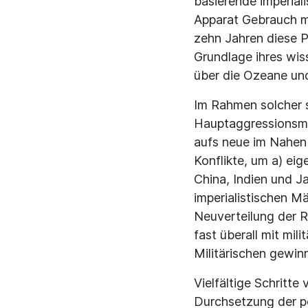
basierende imperial
Apparat Gebrauch m
zehn Jahren diese P
Grundlage ihres wiss
über die Ozeane und
Im Rahmen solcher 
Hauptaggressionsma
aufs neue im Nahen 
Konflikte, um a) ei
China, Indien und J
imperialistischen M
Neuverteilung der R
fast überall mit mi
Militärischen gewinn
Vielfältige Schritte
Durchsetzung der pol