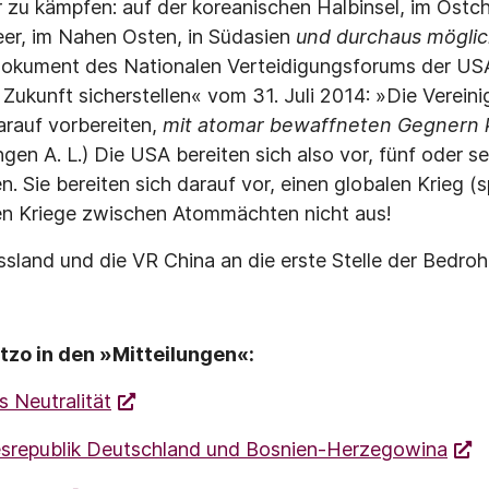
zu kämpfen: auf der koreanischen Halbinsel, im Ostc
er, im Nahen Osten, in Südasien
und durchaus möglic
 Dokument des Nationalen Verteidigungsforums der USA
 Zukunft sicherstellen« vom 31. Juli 2014: »Die Verein
arauf vorbereiten,
mit atomar bewaffneten Gegnern k
en A. L.) Die USA bereiten sich also vor, fünf oder s
en. Sie bereiten sich darauf vor, einen globalen Krieg (s
ßen Kriege zwischen Atommächten nicht aus!
ussland und die VR China an die erste Stelle der Bedro
tzo in den »Mitteilungen«:
s Neutralität
srepublik Deutschland und Bosnien-Herzegowina