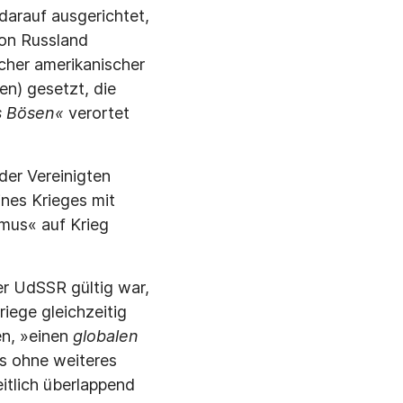
darauf ausgerichtet,
von Russland
icher amerikanischer
en) gesetzt, die
s Bösen«
verortet
der Vereinigten
nes Krieges mit
mus« auf Krieg
er UdSSR gültig war,
iege gleichzeitig
en, »einen
globalen
s ohne weiteres
eitlich überlappend