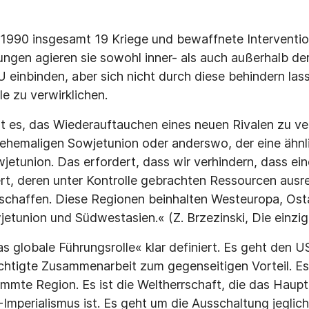
 1990 insgesamt 19 Kriege und bewaffnete Interventi
lungen agieren sie sowohl inner- als auch außerhalb de
 einbinden, aber sich nicht durch diese behindern lass
le zu verwirklichen.
ist es, das Wiederauftauchen eines neuen Rivalen zu ve
 ehemaligen Sowjetunion oder anderswo, der eine ähn
wjetunion. Das erfordert, dass wir verhindern, dass ei
rt, deren unter Kontrolle gebrachten Ressourcen ausr
schaffen. Diese Regionen beinhalten Westeuropa, Osta
etunion und Südwestasien.« (Z. Brzezinski, Die einzi
s globale Führungsrolle« klar definiert. Es geht den U
chtigte Zusammenarbeit zum gegenseitigen Vorteil. Es
immte Region. Es ist die Weltherrschaft, die das Haupt
Imperialismus ist. Es geht um die Ausschaltung jeglic