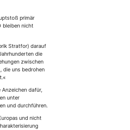
auptstoß primär
 bleiben nicht
ik Stratfor) darauf
 Jahrhunderten die
ziehungen zwischen
t, die uns bedrohen
t.«
e Anzeichen dafür,
ten unter
n und durchführen.
Europas und nicht
harakterisierung