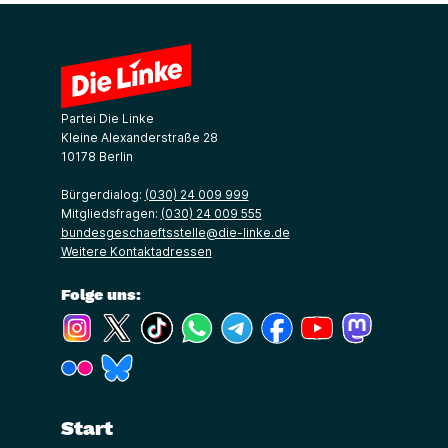
Partei Die Linke
Kleine Alexanderstraße 28
10178 Berlin
Bürgerdialog:
(030) 24 009 999
Mitgliedsfragen:
(030) 24 009 555
bundesgeschaeftsstelle@die-linke.de
Weitere Kontaktadressen
Folge uns:
(Link öffnet ein neues Fenster)
(Link öffnet ein neues Fenster)
(Link öffnet ein neues Fenster)
(Link öffnet ein neues Fenster)
(Link öffnet ein neues Fenster)
(Link öffnet ein neues Fe
(Link öffnet ein n
(Link öffne
(Link öffnet ein neues Fenster)
(Link öffnet ein neues Fenster)
Start