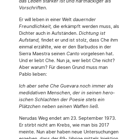
das Leben stärker ist und hartnäckiger als
Vorschriften.
Er will leben in einer Welt
dauernder
Freundlichkeit,
die erkämpft werden muss, als
Dichter auch in Aufständen.
Dichtung ist
Aufstand,
findet er und ist stolz, dass Che ihm
einmal er­zählte, wie er den Barbudos in der
Sierra Maestra seinen
Canto
vorgelesen hat.
Und er liebt Che. Nun ja, wer liebt Che nicht?
Aber warum? Für diesen Grund muss man
Pablo lieben:
Ich aber sehe Che Guevara noch immer als
medidativen Menschen, der in seinen hero­
ischen Schlachten der Poesie stets ein
Plätzchen neben seinen Waffen ließ.
Nerudas Weg endet am 23. September 1973.
Er stirbt nicht am Krebs, wie man bis 2017
meinte. Nun aber haben neue Untersuchungen
ergeben, dass der 69-Jährige mittels Injektion