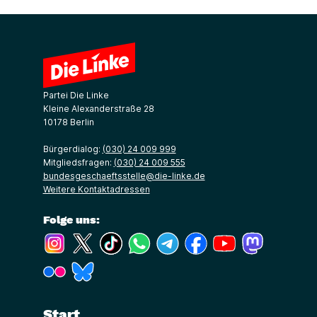
Partei Die Linke
Kleine Alexanderstraße 28
10178 Berlin
Bürgerdialog:
(030) 24 009 999
Mitgliedsfragen:
(030) 24 009 555
bundesgeschaeftsstelle@die-linke.de
Weitere Kontaktadressen
Folge uns:
(Link öffnet ein neues Fenster)
(Link öffnet ein neues Fenster)
(Link öffnet ein neues Fenster)
(Link öffnet ein neues Fenster)
(Link öffnet ein neues Fenster)
(Link öffnet ein neues Fe
(Link öffnet ein n
(Link öffne
(Link öffnet ein neues Fenster)
(Link öffnet ein neues Fenster)
Start