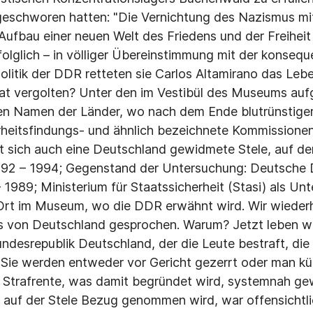
geschworen hatten: "Die Vernichtung des Nazismus mit
ufbau einer neuen Welt des Friedens und der Freiheit is
folglich – in völliger Übereinstimmung mit der konseq
Politik der DDR retteten sie Carlos Altamirano das Leb
at vergolten? Unter den im Vestibül des Museums aufg
en Namen der Länder, wo nach dem Ende blutrünstiger
eitsfindungs- und ähnlich bezeichnete Kommissionen 
 sich auch eine Deutschland gewidmete Stele, auf der
92 – 1994; Gegenstand der Untersuchung: Deutsche
 1989; Ministerium für Staatssicherheit (Stasi) als Un
 Ort im Museum, wo die DDR erwähnt wird. Wir wieder
s von Deutschland gesprochen. Warum? Jetzt leben wir
ndesrepublik Deutschland, der die Leute bestraft, die
 Sie werden entweder vor Gericht gezerrt oder man kü
e Strafrente, was damit begründet wird, systemnah ge
 auf der Stele Bezug genommen wird, war offensichtl