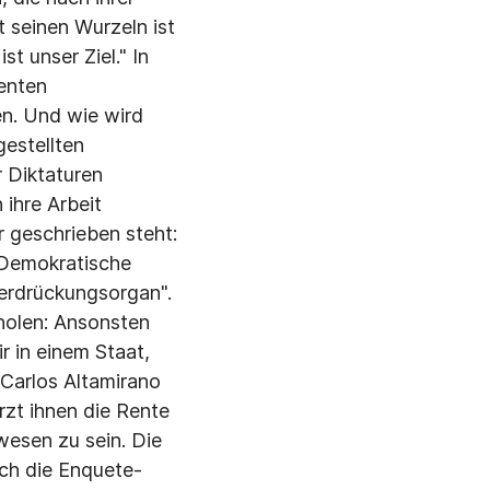
 seinen Wurzeln ist
t unser Ziel." In
uenten
en. Und wie wird
estellten
 Diktaturen
ihre Arbeit
 geschrieben steht:
 Demokratische
terdrückungsorgan".
holen: Ansonsten
 in einem Staat,
 Carlos Altamirano
rzt ihnen die Rente
wesen zu sein. Die
ich die Enquete-