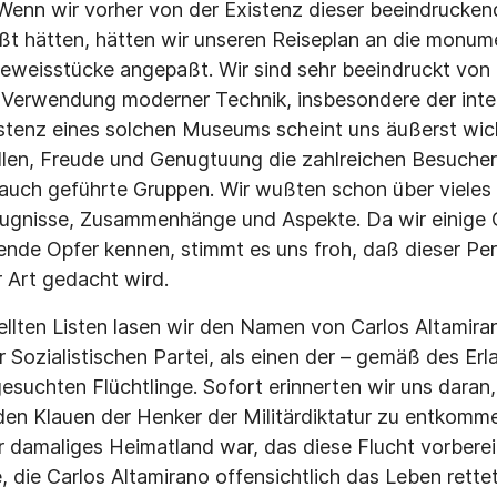
enn wir vorher von der Existenz dieser beeindrucke
t hätten, hätten wir unseren Reiseplan an die monum
eweisstücke angepaßt. Wir sind sehr beeindruckt von 
 Verwendung moderner Technik, insbesondere der inte
istenz eines solchen Museums scheint uns äußerst wich
llen, Freude und Genugtuung die zahlreichen Besucher
auch geführte Gruppen. Wir wußten schon über vieles 
eugnisse, Zusammenhänge und Aspekte. Da wir einige 
ende Opfer kennen, stimmt es uns froh, daß dieser Pe
 Art gedacht wird.
tellten Listen lasen wir den Namen von Carlos Altamir
 Sozialistischen Partei, als einen der – gemäß des Erl
gesuchten Flüchtlinge. Sofort erinnerten wir uns daran
den Klauen der Henker der Militärdiktatur zu entkomme
r damaliges Heimatland war, das diese Flucht vorbereit
 die Carlos Altamirano offensichtlich das Leben rett