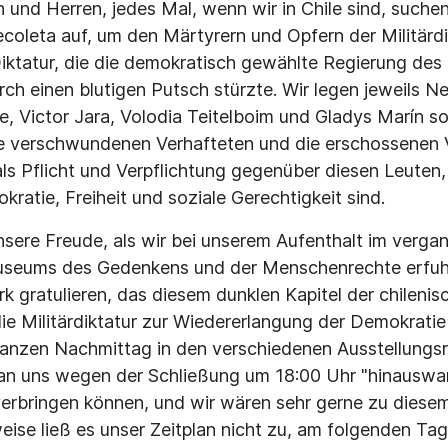
und Herren, jedes Mal, wenn wir in Chile sind, suchen
Recoleta auf, um den Märtyrern und Opfern der Militärd
Diktatur, die die demokratisch gewählte Regierung des
rch einen blutigen Putsch stürzte. Wir legen jeweils N
e, Victor Jara, Volodia Teitelboim und Gladys Marín s
e verschwundenen Verhafteten und die erschossenen V
ls Pflicht und Verpflichtung gegenüber diesen Leuten,
atie, Freiheit und soziale Gerechtigkeit sind.
sere Freude, als wir bei unserem Aufenthalt im verg
useums des Gedenkens und der Menschenrechte erfuh
k gratulieren, das diesem dunklen Kapitel der chileni
 Militärdiktatur zur Wiedererlangung der Demokratie 
anzen Nachmittag in den verschiedenen Ausstellungsr
an uns wegen der Schließung um 18:00 Uhr "hinauswar
 verbringen können, und wir wären sehr gerne zu diese
eise ließ es unser Zeitplan nicht zu, am folgenden Ta