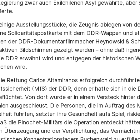
egierung zwar auch Exilchilenen Asyl gewährte, aber 
ierte.
inige Ausstellungsstücke, die Zeugnis ablegen von de
ine Solidaritätspostkarte mit dem DDR-Wappen und etl
men der DDR-Dokumentarfilmmacher Heynowski & Sch
raktiven Bildschirmen gezeigt werden – ohne daß irge
ie DDR erwähnt wird und entgegen der historischen W
chen wird.
 die Rettung Carlos Altamiranos erfolgreich durchführt
atssicherheit (MfS) der DDR, denn er hatte sich in die
eflüchtet. Von dort wurde er in einem Versteck hinter 
ien ausgeschleust. Die Personen, die im Auftrag des 
iheit führten, setzten ihre Gesundheit aufs Spiel, riski
aß die Pinochet-Militärs die Operation entdeckt hätten
en Überzeugung und der Verpflichtung, das Vermächtnis
istischen Konzentrationslagers Buchenwald zu erfüllen,