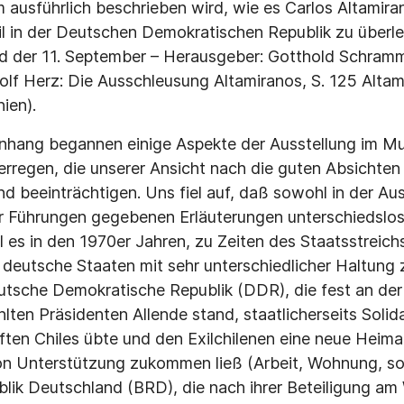
m ausführlich beschrieben wird, wie es Carlos Altamira
il in der Deutschen Demokratischen Republik zu überle
d der 11. September – Herausgeber: Gotthold Schram
olf Herz: Die Ausschleusung Altamiranos, S. 125 Altam
ien).
hang begannen einige Aspekte der Ausstellung im M
rregen, die unserer Ansicht nach die guten Absichte
nd beeinträchtigen. Uns fiel auf, daß sowohl in der Au
r Führungen gegebenen Erläuterungen unterschiedslo
l es in den 1970er Jahren, zu Zeiten des Staatsstreich
ei deutsche Staaten mit sehr unterschiedlicher Haltung
eutsche Demokratische Republik (DDR), die fest an der
ten Präsidenten Allende stand, staatlicherseits Solida
ten Chiles übte und den Exilchilenen eine neue Heima
von Unterstützung zukommen ließ (Arbeit, Wohnung, soz
lik Deutschland (BRD), die nach ihrer Beteiligung am 