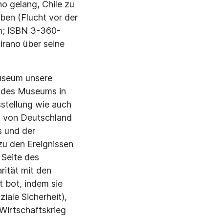
no gelang, Chile zu
ben (Flucht vor der
m; ISBN 3-360-
irano über seine
useum unsere
n des Museums in
sstellung wie auch
s von Deutschland
s und der
 zu den Ereignissen
 Seite des
rität mit den
t bot, indem sie
iale Sicherheit),
Wirtschaftskrieg