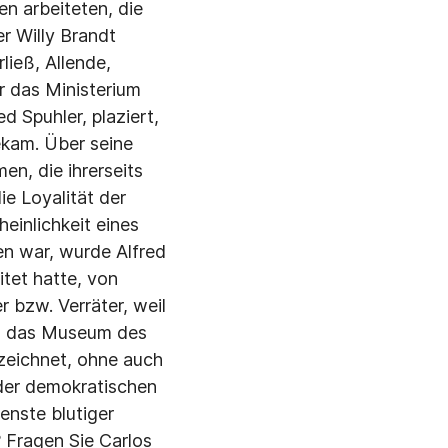
en arbeiteten, die
r Willy Brandt
ließ, Allende,
er das Ministerium
 Spuhler, plaziert,
ekam. Über seine
en, die ihrerseits
e Loyalität der
einlichkeit eines
en war, wurde Alfred
itet hatte, von
r bzw. Verräter, weil
um das Museum des
zeichnet, ohne auch
 der demokratischen
enste blutiger
? Fragen Sie Carlos