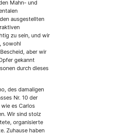
nden Mahn- und
entalen
den ausgestellten
raktiven
tig zu sein, und wir
, sowohl
Bescheid, aber wir
Opfer gekannt
rsonen durch dieses
ano, des damaligen
asses Nr. 10 der
, wie es Carlos
n. Wir sind stolz
ete, organisierte
ete. Zuhause haben