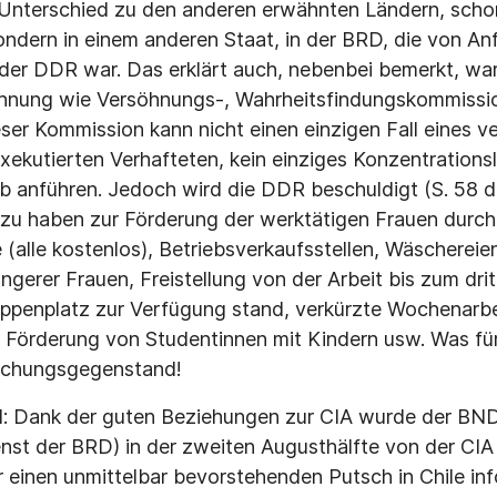
Unterschied zu den anderen erwähnten Ländern, schon
ndern in einem anderen Staat, in der BRD, die von An
d der DDR war. Das erklärt auch, nebenbei bemerkt, w
chnung wie Versöhnungs-, Wahrheitsfindungskommissio
ieser Kommission kann nicht einen einzigen Fall eines
exekutierten Verhafteten, kein einziges Konzentrations
 anführen. Jedoch wird die DDR beschuldigt (S. 58 de
zu haben zur Förderung der werktätigen Frauen durch 
 (alle kostenlos), Betriebsverkaufsstellen, Wäscherei
erer Frauen, Freistellung von der Arbeit bis zum dri
Krippenplatz zur Verfügung stand, verkürzte Wochenarbe
, Förderung von Studentinnen mit Kindern usw. Was für
suchungsgegenstand!
el: Dank der guten Beziehungen zur CIA wurde der BN
nst der BRD) in der zweiten Augusthälfte von der CIA
r einen unmittelbar bevorstehenden Putsch in Chile inf