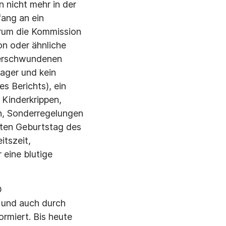
 nicht mehr in der
fang an ein
arum die Kommission
n oder ähnliche
 verschwundenen
lager und kein
s Berichts), ein
Kinderkrippen,
en, Sonderregelungen
tten Geburtstag des
itszeit,
 eine blutige
D
 und auch durch
ormiert. Bis heute