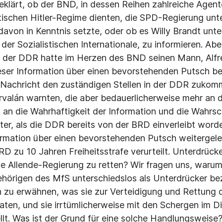
geklärt, ob der BND, in dessen Reihen zahlreiche Agent
tischen Hitler-Regime dienten, die SPD-Regierung unte
 davon in Kenntnis setzte, oder ob es Willy Brandt unter
n der Sozialistischen Internationale, zu informieren. Ab
t der DDR hatte im Herzen des BND seinen Mann, Alfred
eser Information über einen bevorstehenden Putsch b
e Nachricht den zuständigen Stellen in der DDR zukomm
rvalán warnten, die aber bedauerlicherweise mehr an di
s an die Wahrhaftigkeit der Information und die Wahrsch
ter, als die DDR bereits von der BRD einverleibt word
formation über einen bevorstehenden Putsch weitergele
D zu 10 Jahren Freiheitsstrafe verurteilt. Unterdrücke
die Allende-Regierung zu retten? Wir fragen uns, war
hörigen des MfS unterschiedslos als Unterdrücker be
n zu erwähnen, was sie zur Verteidigung und Rettung
aten, und sie irrtümlicherweise mit den Schergen im Di
ellt. Was ist der Grund für eine solche Handlungsweise