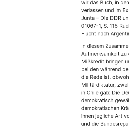
wir das Buch, in de
verlassen und im Ex
Junta – Die DDR un
01067-1, S. 115 Rud
Flucht nach Argentin
In diesem Zusammen
Aufmerksamkeit zu e
Mißkredit bringen u
bei den während de
die Rede ist, obwoh
Militärdiktatur, zw
in Chile gab: Die D
demokratisch gewähl
demokratischen Kräf
ihnen jegliche Art 
und die Bundesrepub