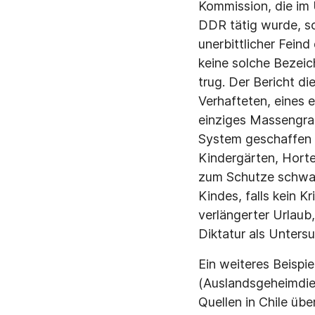
Kommission, die im 
DDR tätig wurde, so
unerbittlicher Fein
keine solche Bezei
trug. Der Bericht d
Verhafteten, eines 
einziges Massengrab
System geschaffen 
Kindergärten, Horte
zum Schutze schwang
Kindes, falls kein 
verlängerter Urlaub
Diktatur als Unter
Ein weiteres Beispi
(Auslandsgeheimdie
Quellen in Chile übe