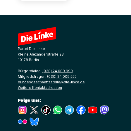
Partei Die Linke
Kleine Alexanderstraße 28
10178 Berlin
Bürgerdialog:
(030) 24 009 999
Mitgliedsfragen:
(030) 24 009 555
bundesgeschaeftsstelle@die-linke.de
Weitere Kontaktadressen
Folge uns:
(Link öffnet ein neues Fenster)
(Link öffnet ein neues Fenster)
(Link öffnet ein neues Fenster)
(Link öffnet ein neues Fenster)
(Link öffnet ein neues Fenster)
(Link öffnet ein neues Fe
(Link öffnet ein n
(Link öffne
(Link öffnet ein neues Fenster)
(Link öffnet ein neues Fenster)