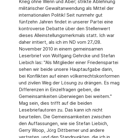
Krieg ohne Wenn und Aber; strikte Ablehnung
militärischer Gewaltanwendung als Mittel der
internationalen Politik! Seit nunmehr gut
fünfzehn Jahren findet in unserer Partei eine
kontroverse Debatte über den Stellenwert
dieses Alleinstellungsmerkmals statt. Ich war
daher irritiert, als ich im ND vom 27./28.
November 2010 in einem gemeinsamen
Leserbrief von Wolfgang Gehrcke und Stefan
Liebich las: "Als Mitglieder einer Friedenspartei
sehen wir beide unsere Hauptaufgabe darin,
bei Konflikten auf einen völkerrechtskonformen
und zivilen Weg der Lösung zu drängen. Es mag
Differenzen in Einzelfragen geben, die
Gemeinsamkeiten überwiegen bei weitem."
Mag sein, dies trifft auf die beiden
Lesebriefautoren zu. Das kann ich nicht
beurteilen. Die Gemeinsamkeiten zwischen
den Auffassungen, wie sie Stefan Liebich,
Gerry Woop, Jörg Dittberner und andere
vertreten, und den Standpunkten, die ich in