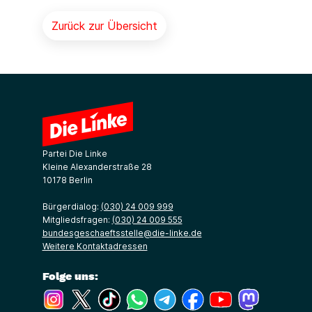
Zurück zur Übersicht
Partei Die Linke
Kleine Alexanderstraße 28
10178 Berlin
Bürgerdialog:
(030) 24 009 999
Mitgliedsfragen:
(030) 24 009 555
bundesgeschaeftsstelle@die-linke.de
Weitere Kontaktadressen
Folge uns:
(Link öffnet ein neues Fenster)
(Link öffnet ein neues Fenster)
(Link öffnet ein neues Fenster)
(Link öffnet ein neues Fenster)
(Link öffnet ein neues Fenster)
(Link öffnet ein neues Fe
(Link öffnet ein n
(Link öffne