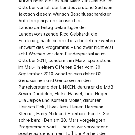
Äußerungen gibt es seit März zur Genüge. Im
Oktober verlieh der Landesvorstand Sachsen
faktisch diesem Wunsch Beschlusscharakter.
Auf dem jüngsten sächsischen
Landesparteitag bekräftigte der
Landesvorsitzende Rico Gebhardt die
Forderung nach einem überarbeiteten zweiten
Entwurf des Programms – und zwar nicht erst
acht Wochen vor dem Bundesparteitag im
Oktober 2011, sondern »im März, spätestens
im Mai.« In einem Offenen Brief vom 30.
September 2010 wandten sich daher 83
Genossinnen und Genossen an den
Parteivorstand der LINKEN, darunter die MdB
Sevim Dagdelen, Heike Hänsel, Inge Höger,
Ulla Jelpke und Kornelia Möller, darunter
Heinrich Fink, Uwe-Jens Heuer, Hermann
Klenner, Harry Nick und Eberhard Panitz. Sie
schreiben: »Den am 20. März vorgelegten
Programmentwurf ... haben wir vorwiegend
positiv aufgenommen. […] Die Klarheit der