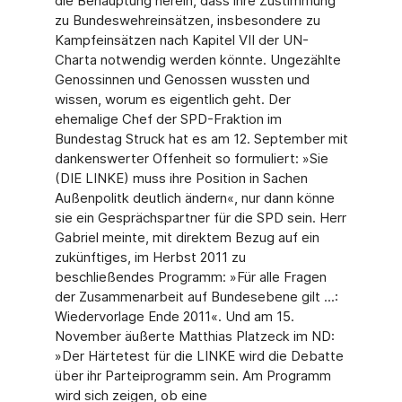
die Behauptung herein, dass ihre Zustimmung
zu Bundeswehreinsätzen, insbesondere zu
Kampfeinsätzen nach Kapitel VII der UN-
Charta notwendig werden könnte. Ungezählte
Genossinnen und Genossen wussten und
wissen, worum es eigentlich geht. Der
ehemalige Chef der SPD-Fraktion im
Bundestag Struck hat es am 12. September mit
dankenswerter Offenheit so formuliert: »Sie
(DIE LINKE) muss ihre Position in Sachen
Außenpolitk deutlich ändern«, nur dann könne
sie ein Gesprächspartner für die SPD sein. Herr
Gabriel meinte, mit direktem Bezug auf ein
zukünftiges, im Herbst 2011 zu
beschließendes Programm: »Für alle Fragen
der Zusammenarbeit auf Bundesebene gilt ...:
Wiedervorlage Ende 2011«. Und am 15.
November äußerte Matthias Platzeck im ND:
»Der Härtetest für die LINKE wird die Debatte
über ihr Parteiprogramm sein. Am Programm
wird sich zeigen, ob eine