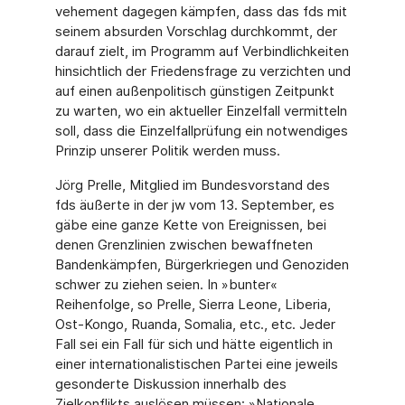
vehement dagegen kämpfen, dass das fds mit
seinem absurden Vorschlag durchkommt, der
darauf zielt, im Programm auf Verbindlichkeiten
hinsichtlich der Friedensfrage zu verzichten und
auf einen außenpolitisch günstigen Zeitpunkt
zu warten, wo ein aktueller Einzelfall vermitteln
soll, dass die Einzelfallprüfung ein notwendiges
Prinzip unserer Politik werden muss.
Jörg Prelle, Mitglied im Bundesvorstand des
fds äußerte in der jw vom 13. September, es
gäbe eine ganze Kette von Ereignissen, bei
denen Grenzlinien zwischen bewaffneten
Bandenkämpfen, Bürgerkriegen und Genoziden
schwer zu ziehen seien. In »bunter«
Reihenfolge, so Prelle, Sierra Leone, Liberia,
Ost-Kongo, Ruanda, Somalia, etc., etc. Jeder
Fall sei ein Fall für sich und hätte eigentlich in
einer internationalistischen Partei eine jeweils
gesonderte Diskussion innerhalb des
Zielkonflikts auslösen müssen: »Nationale