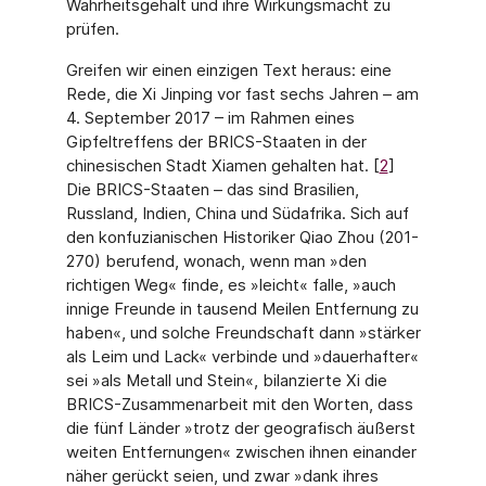
Wahrheitsgehalt und ihre Wirkungsmacht zu
prüfen.
Greifen wir einen einzigen Text heraus: eine
Rede, die Xi Jinping vor fast sechs Jahren – am
4. September 2017 – im Rahmen eines
Gipfeltreffens der BRICS-Staaten in der
chinesi­schen Stadt Xiamen gehalten hat. [
2
]
Die BRICS-Staaten – das sind Brasilien,
Russland, Indien, China und Südafrika. Sich auf
den konfuzianischen Historiker Qiao Zhou (201-
270) berufend, wonach, wenn man »den
richtigen Weg« finde, es »leicht« falle, »auch
innige Freunde in tausend Meilen Entfernung zu
haben«, und solche Freundschaft dann »stärker
als Leim und Lack« verbinde und »dauerhafter«
sei »als Metall und Stein«, bilanzierte Xi die
BRICS-Zusammenarbeit mit den Worten, dass
die fünf Länder »trotz der geografisch äußerst
weiten Entfernungen« zwischen ihnen einander
näher gerückt seien, und zwar »dank ihres