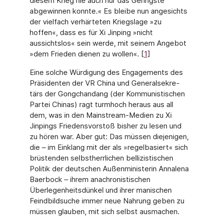
diesem Krieg nie auch nur das Geringste
abgewinnen konnte.« Es bleibe nun angesichts
der viel­fach verhärteten Kriegslage »zu
hoffen«, dass es für Xi Jinping »nicht
aussichtslos« sein werde, mit seinem Angebot
»dem Frieden dienen zu wollen«. [
1
]
Eine solche Würdigung des Engagements des
Präsidenten der VR China und Generalsekre­
tärs der Gongchandang (der Kommunistischen
Partei Chinas) ragt turmhoch heraus aus all
dem, was in den Mainstream-Medien zu Xi
Jinpings Friedensvorstoß bisher zu lesen und
zu hören war. Aber gut: Das müssen diejenigen,
die – im Einklang mit der als »regelbasiert« sich
brüstenden selbstherrlichen bellizistischen
Politik der deutschen Außenministerin Annalena
Baerbock – ihrem anachronistischen
Überlegenheitsdünkel und ihrer manischen
Feindbildsuche immer neue Nahrung geben zu
müssen glauben, mit sich selbst ausma­chen.