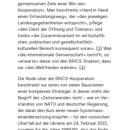
gemeinsamen Ziels einer Win-win-
Kooperation«. Man beschreite »Hand in Hand
einen Entwicklungsweg«, der »den jeweiligen
Landesgegebenheiten entspricht«, pfle­ge
»den Geist der Öffnung und Toleranz« und
treibe »die Zusammenarbeit im wirtschaftli­
chen, politischen und gesellschaftlich-
kulturellen Bereich konsequent voran«. [
3
] Was
»die internationale Gemeinschaft« betrifft, so
»erwarte« diese von den BRICS-Staaten, dass
sie »den Weltfrieden wahren«. [
4
]
Die Rede über die BRICS-Kooperation
beschreibt nur einen von vielen Bausteinen
einer komplexen Strategie. In dieser steht der
Begriff der »Zeitenwende« nicht – wie im Ver­
ständnis von NATO und deutscher Regierung,
die daran den Kurs einer neuen Systemaus­
einandersetzung knüpfen – für den russischen
Überfall auf die Ukraine am 24. Februar 2022,
sondern für die Jahre 1989/90, also das Ende