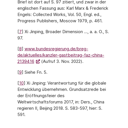
Brief ist dort auf S. 97 zitiert, und zwar in der
englischen Fassung aus: Karl Marx & Frederick
Engels: Collected Works, Vol. 50, Engl. ed.,
Progress Publishers, Moscow 1979, p. 461.
[
7
] Xi Jinping, Broader Dimension …, a. a. O., S.
97.
[
8
]
www.bundesregierung.de/breg-
de/aktuelles/kanzler-gastbeitrag-faz-china-
2139416
(Aufruf 3. Nov. 2022).
[
9
] Siehe Fn. 5.
[
10
] Xi Jinping: Verantwortung für die globale
Entwicklung übernehmen. Grundsatzrede bei
der Eröffnungsfeier des
Weltwirtschaftsforums 2017, in: Ders., China
regieren II, Beijing 2018. S. 583-597, hier: S.
591.