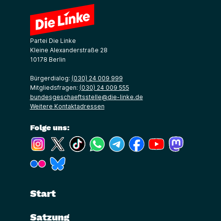
Partei Die Linke
Kleine Alexanderstraße 28
10178 Berlin
Bürgerdialog:
(030) 24 009 999
Mitgliedsfragen:
(030) 24 009 555
bundesgeschaeftsstelle@die-linke.de
Weitere Kontaktadressen
Folge uns:
(Link öffnet ein neues Fenster)
(Link öffnet ein neues Fenster)
(Link öffnet ein neues Fenster)
(Link öffnet ein neues Fenster)
(Link öffnet ein neues Fenster)
(Link öffnet ein neues Fe
(Link öffnet ein n
(Link öffne
(Link öffnet ein neues Fenster)
(Link öffnet ein neues Fenster)
Start
Satzung