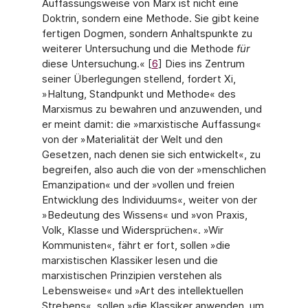
Auffassungsweise von Marx ist nicht eine
Doktrin, sondern eine Methode. Sie gibt keine
fertigen Dogmen, sondern Anhaltspunkte zu
weiterer Untersuchung und die Methode
für
diese Untersuchung.« [
6
] Dies ins Zentrum
seiner Überlegungen stellend, fordert Xi,
»Haltung, Standpunkt und Methode« des
Marxismus zu bewahren und anzuwenden, und
er meint damit: die »marxistische Auffassung«
von der »Materialität der Welt und den
Gesetzen, nach denen sie sich entwickelt«, zu
begreifen, also auch die von der »menschlichen
Emanzipation« und der »vollen und freien
Entwicklung des Individuums«, weiter von der
»Bedeutung des Wissens« und »von Praxis,
Volk, Klasse und Widersprüchen«. »Wir
Kommunisten«, fährt er fort, sollen »die
marxistischen Klassiker lesen und die
marxistischen Prinzipien verstehen als
Lebensweise« und »Art des intellektu­ellen
Strebens«, sollen »die Klassiker anwenden, um