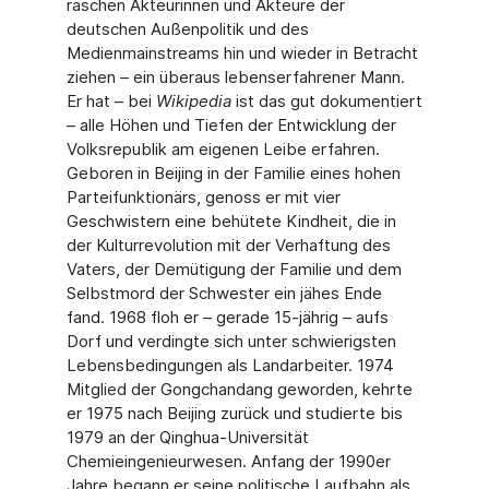
raschen Akteurinnen und Akteure der
deutschen Außenpolitik und des
Medienmainstreams hin und wieder in Betracht
ziehen – ein überaus lebenserfahrener Mann.
Er hat – bei
Wikipedia
ist das gut dokumentiert
– alle Höhen und Tiefen der Entwicklung der
Volksrepublik am eigenen Leibe erfahren.
Geboren in Beijing in der Familie eines hohen
Parteifunktionärs, genoss er mit vier
Geschwistern eine behütete Kindheit, die in
der Kulturrevolution mit der Verhaftung des
Vaters, der Demütigung der Familie und dem
Selbstmord der Schwester ein jähes Ende
fand. 1968 floh er – gerade 15-jährig – aufs
Dorf und verdingte sich unter schwierigsten
Lebensbedin­gungen als Landarbeiter. 1974
Mitglied der Gongchandang geworden, kehrte
er 1975 nach Beijing zurück und studierte bis
1979 an der Qinghua-Universität
Chemieingenieurwesen. Anfang der 1990er
Jahre begann er seine politische Laufbahn als