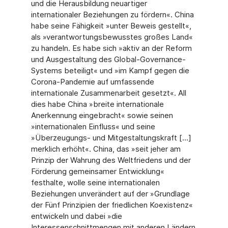
und die Herausbildung neuartiger
internationaler Beziehungen zu fördern«. China
habe sei­ne Fähigkeit »unter Beweis gestellt«,
als »verantwortungsbewusstes großes Land«
zu han­deln. Es habe sich »aktiv an der Reform
und Ausgestaltung des Global-Governance-
Sys­tems beteiligt« und »im Kampf gegen die
Corona-Pandemie auf umfassende
internationale Zusammenarbeit gesetzt«. All
dies habe China »breite internationale
Anerkennung einge­bracht« sowie seinen
»internationalen Einfluss« und seine
»Überzeugungs- und Mitgestal­tungskraft […]
merklich erhöht«. China, das »seit jeher am
Prinzip der Wahrung des Welt­friedens und der
Förderung gemeinsamer Entwicklung«
festhalte, wolle seine internationa­len
Beziehungen unverändert auf der »Grundlage
der Fünf Prinzipien der friedlichen Koexis­tenz«
entwickeln und dabei »die
Interessenschnittmengen mit anderen Ländern