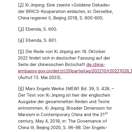
[
2
] Xi Jinping: Eine zweite »Goldene Dekade«
der BRICS-Kooperation einläuten, in: Derselbe,
China regieren II, Beijing 2018, S. 600-605.
[
3
] Ebenda, S. 600.
[
4
] Ebenda, S. 601.
[
5
] Die Rede von Xi Jinping am 16. Oktober
2022 findet sich in deutscher Fassung auf der
Seite der chinesischen Botschaft
de.china-
embassy.gov.cn/det/zt/20parteitag/202210/t20221026_
(Aufruf 13. Mai 2023).
[
6
] Marx Engels Werke (MEW) Bd. 39, S. 428. –
Der Text von Xi Jinping ist hier der englischen
Ausgabe der gesammelten Reden und Texte
entnommen. Xi Jinping: Broader Dimension for
st
Marxism in Contemporary China and the 21
century, May 4, 2018, in: The Governance of
China III, Beijing 2020, S. 96-98. Der Engels-