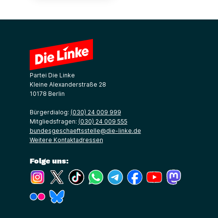
Partei Die Linke
Kleine Alexanderstraße 28
10178 Berlin
Bürgerdialog:
(030) 24 009 999
Mitgliedsfragen:
(030) 24 009 555
bundesgeschaeftsstelle@die-linke.de
Weitere Kontaktadressen
Folge uns:
(Link öffnet ein neues Fenster)
(Link öffnet ein neues Fenster)
(Link öffnet ein neues Fenster)
(Link öffnet ein neues Fenster)
(Link öffnet ein neues Fenster)
(Link öffnet ein neues Fe
(Link öffnet ein n
(Link öffne
(Link öffnet ein neues Fenster)
(Link öffnet ein neues Fenster)