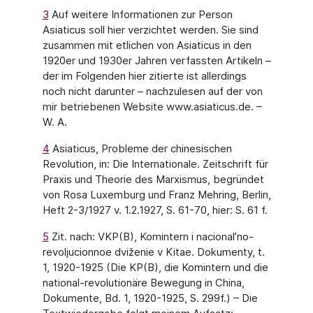
3
Auf weitere Informationen zur Person
Asiaticus soll hier verzichtet werden. Sie sind
zusammen mit etlichen von Asiaticus in den
1920er und 1930er Jahren verfassten Artikeln –
der im Folgenden hier zitierte ist allerdings
noch nicht darunter – nachzulesen auf der von
mir betriebenen Website www.asiaticus.de. –
W. A.
4
Asiaticus, Probleme der chinesischen
Revolution, in: Die Internationale. Zeitschrift für
Praxis und Theorie des Marxismus, begründet
von Rosa Luxemburg und Franz Mehring, Berlin,
Heft 2-3/1927 v. 1.2.1927, S. 61-70, hier: S. 61 f.
5
Zit. nach: VKP(B), Komintern i nacional’no-
revoljucionnoe dviženie v Kitae. Dokumenty, t.
1, 1920-1925 (Die KP(B), die Komintern und die
national-revolutionäre Bewegung in China,
Dokumente, Bd. 1, 1920-1925, S. 299f.) – Die