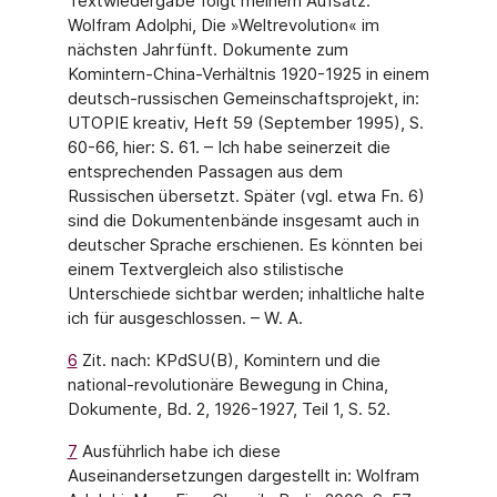
Textwiedergabe folgt meinem Aufsatz:
Wolfram Adolphi, Die »Weltrevolution« im
nächsten Jahrfünft. Dokumente zum
Komintern-China-Verhältnis 1920-1925 in einem
deutsch-russischen Gemeinschaftsprojekt, in:
UTOPIE kreativ, Heft 59 (September 1995), S.
60-66, hier: S. 61. – Ich habe seinerzeit die
entsprechenden Passagen aus dem
Russischen übersetzt. Später (vgl. etwa Fn. 6)
sind die Dokumentenbände insgesamt auch in
deutscher Sprache erschienen. Es könnten bei
einem Textvergleich also stilistische
Unterschiede sichtbar werden; inhaltliche halte
ich für ausgeschlossen. – W. A.
6
Zit. nach: KPdSU(B), Komintern und die
national-revolutionäre Bewegung in China,
Dokumente, Bd. 2, 1926-1927, Teil 1, S. 52.
7
Ausführlich habe ich diese
Auseinandersetzungen dargestellt in: Wolfram