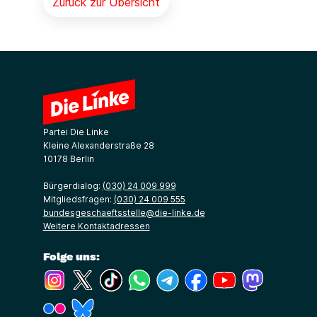
Zurück zur Übersicht
Partei Die Linke
Kleine Alexanderstraße 28
10178 Berlin
Bürgerdialog:
(030) 24 009 999
Mitgliedsfragen:
(030) 24 009 555
bundesgeschaeftsstelle@die-linke.de
Weitere Kontaktadressen
Folge uns:
(Link öffnet ein neues Fenster)
(Link öffnet ein neues Fenster)
(Link öffnet ein neues Fenster)
(Link öffnet ein neues Fenster)
(Link öffnet ein neues Fenster)
(Link öffnet ein neues Fe
(Link öffnet ein n
(Link öffne
(Link öffnet ein neues Fenster)
(Link öffnet ein neues Fenster)