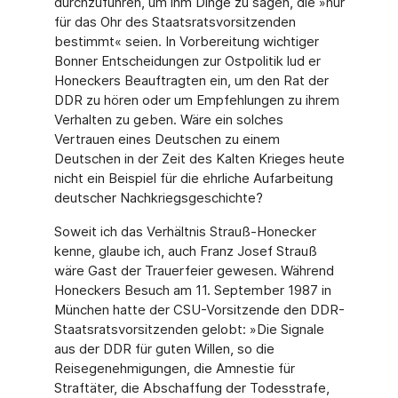
durchzuführen, um ihm Dinge zu sagen, die »nur
für das Ohr des Staatsratsvorsit­zenden
bestimmt« seien. In Vorbereitung wichtiger
Bonner Entscheidungen zur Ostpoli­tik lud er
Honeckers Beauftragten ein, um den Rat der
DDR zu hören oder um Empfeh­lungen zu ihrem
Verhalten zu geben. Wäre ein solches
Vertrauen eines Deutschen zu einem
Deutschen in der Zeit des Kalten Krieges heute
nicht ein Beispiel für die ehrliche Aufarbeitung
deutscher Nachkriegsgeschichte?
Soweit ich das Verhältnis Strauß-Honecker
kenne, glaube ich, auch Franz Josef Strauß
wäre Gast der Trauerfeier gewesen. Während
Honeckers Besuch am 11. September 1987 in
München hatte der CSU-Vorsitzende den DDR-
Staatsratsvorsitzenden gelobt: »Die Signale
aus der DDR für guten Willen, so die
Reisegenehmigungen, die Amnestie für
Straftäter, die Abschaffung der Todesstrafe,