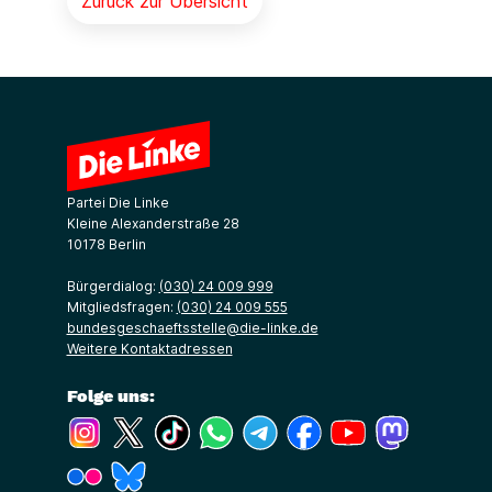
Zurück zur Übersicht
Partei Die Linke
Kleine Alexanderstraße 28
10178 Berlin
Bürgerdialog:
(030) 24 009 999
Mitgliedsfragen:
(030) 24 009 555
bundesgeschaeftsstelle@die-linke.de
Weitere Kontaktadressen
Folge uns:
(Link öffnet ein neues Fenster)
(Link öffnet ein neues Fenster)
(Link öffnet ein neues Fenster)
(Link öffnet ein neues Fenster)
(Link öffnet ein neues Fenster)
(Link öffnet ein neues Fe
(Link öffnet ein n
(Link öffne
(Link öffnet ein neues Fenster)
(Link öffnet ein neues Fenster)