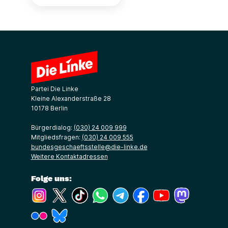
Partei Die Linke
Kleine Alexanderstraße 28
10178 Berlin
Bürgerdialog:
(030) 24 009 999
Mitgliedsfragen:
(030) 24 009 555
bundesgeschaeftsstelle@die-linke.de
Weitere Kontaktadressen
Folge uns:
(Link öffnet ein neues Fenster)
(Link öffnet ein neues Fenster)
(Link öffnet ein neues Fenster)
(Link öffnet ein neues Fenster)
(Link öffnet ein neues Fenster)
(Link öffnet ein neues Fe
(Link öffnet ein n
(Link öffne
(Link öffnet ein neues Fenster)
(Link öffnet ein neues Fenster)