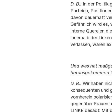
D. B.:
In der Politik
Parteien, Positionen
davon dauerhaft ver
Gefährlich wird es,
interne Querelen die
innerhalb der Linke
verlassen, waren e
Und was hat maßgeb
herausgekommen i
D. B.:
Wir haben nic
konsequenten und gr
vornherein polarisi
gegenüber Frauen u
LINKE gesagt: Mit d