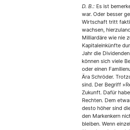
D. B.:
Es ist bemerke
war. Oder besser ge
Wirtschaft tritt fak
wachsen, hierzuland
Milliardäre wie nie 
Kapitaleinkünfte du
Jahr die Dividende
können sich viele B
oder einen Familienu
Ära Schröder. Trot
sind. Der Begriff »
Zukunft. Dafür haben
Rechten. Dem etwas
desto höher sind di
den Markenkern nich
bleiben. Wenn einze