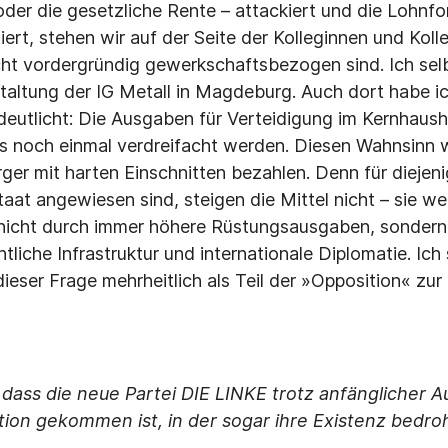
er die gesetzliche Rente – attackiert und die Lohnfo
tiert, stehen wir auf der Seite der Kolleginnen und Kol
cht vordergründig gewerkschaftsbezogen sind. Ich selb
taltung der IG Metall in Magdeburg. Auch dort habe i
tlicht: Die Ausgaben für Verteidigung im Kernhausha
s noch einmal verdreifacht werden. Diesen Wahnsinn 
ger mit harten Einschnitten bezahlen. Denn für diejeni
aat angewiesen sind, steigen die Mittel nicht – sie we
 nicht durch immer höhere Rüstungsausgaben, sondern
entliche Infrastruktur und internationale Diplomatie. Ich
eser Frage mehrheitlich als Teil der »Opposition« zur 
, dass die neue Partei DIE LINKE trotz anfänglicher
ation gekommen ist, in der sogar ihre Existenz bedro