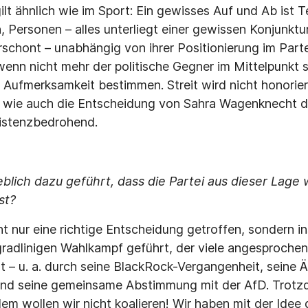
 gilt ähnlich wie im Sport: Ein gewisses Auf und Ab ist T
, Personen – alles unterliegt einer gewissen Konjunktur
schont – unabhängig von ihrer Positionierung im Part
 wenn nicht mehr der politische Gegner im Mittelpunkt 
 Aufmerksamkeit bestimmen. Streit wird nicht honoriert
n wie auch die Entscheidung von Sahra Wagenknecht di
xistenzbedrohend.
lich dazu geführt, dass die Partei aus dieser Lage 
st?
ht nur eine richtige Entscheidung getroffen, sondern 
adlinigen Wahlkampf geführt, der viele angesprochen
ert – u. a. durch seine BlackRock-Vergangenheit, seine
nd seine gemeinsame Abstimmung mit der AfD. Trotz
em wollen wir nicht koalieren! Wir haben mit der Idee 