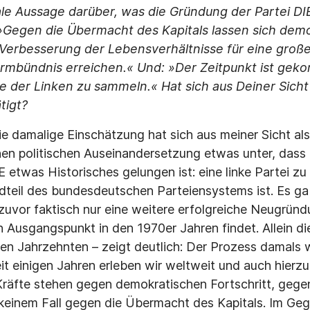
le Aussage darüber, was die Gründung der Partei DIE
»Gegen die Übermacht des Kapitals lassen sich dem
e Verbesserung der Lebensverhältnisse für eine große
rmbündnis erreichen.« Und: »Der Zeitpunkt ist gek
e der Linken zu sammeln.« Hat sich aus Deiner Sicht
tigt?
e damalige Einschätzung hat sich aus meiner Sicht als 
ichen politischen Auseinandersetzung etwas unter, das
 etwas Historisches gelungen ist: eine linke Partei zu 
dteil des bundesdeutschen Parteiensystems ist. Es ga
zuvor faktisch nur eine weitere erfolgreiche Neugründu
en Ausgangspunkt in den 1970er Jahren findet. Allein d
len Jahrzehnten – zeigt deutlich: Der Prozess damals w
Seit einigen Jahren erleben wir weltweit und auch hierz
Kräfte stehen gegen demokratischen Fortschritt, gege
 keinem Fall gegen die Übermacht des Kapitals. Im Geg