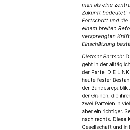
man als eine
z
entra
Zukunft bedeutet: 
Fortschritt und di
einem breiten Refo
versprengten Kräft
Einschätzung bestä
Dietmar Bartsch:
Di
geht in der alltägl
der Partei DIE LINKE
heute fester Bestan
der Bundesrepublik 
der Grünen, die ihr
zwei Parteien in vie
aber ein richtiger. 
nach rechts. Diese 
Gesellschaft und in