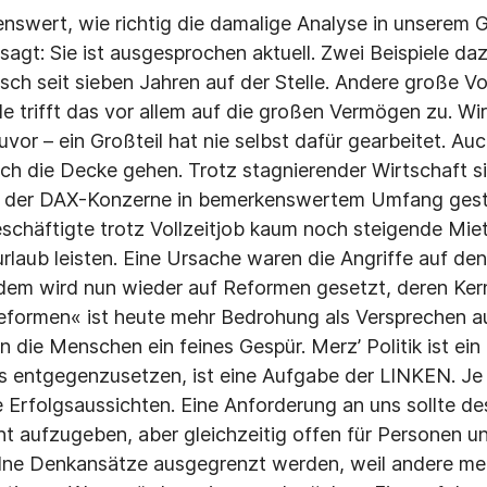
nswert, wie richtig die damalige Analyse in unserem 
sagt: Sie ist ausgesprochen aktuell. Zwei Beispiele da
tisch seit sieben Jahren auf der Stelle. Andere große V
e trifft das vor allem auf die großen Vermögen zu. Wir
zuvor – ein Großteil hat nie selbst dafür gearbeitet. Auc
rch die Decke gehen. Trotz stagnierender Wirtschaft s
n der DAX-Konzerne in bemerkenswertem Umfang gesti
eschäftigte trotz Vollzeitjob kaum noch steigende Mie
rlaub leisten. Eine Ursache waren die Angriffe auf den
zdem wird nun wieder auf Reformen gesetzt, deren Ker
Reformen« ist heute mehr Bedrohung als Versprechen a
 die Menschen ein feines Gespür. Merz’ Politik ist ein 
 entgegenzusetzen, ist eine Aufgabe der LINKEN. Je b
e Erfolgsaussichten. Eine Anforderung an uns sollte de
t aufzugeben, aber gleichzeitig offen für Personen u
lne Denkansätze ausgegrenzt werden, weil andere mei