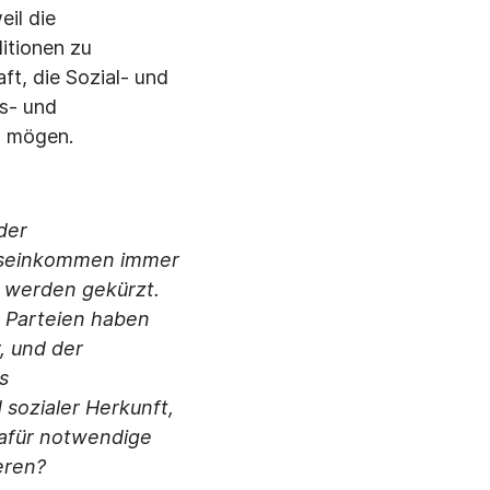
eil die
itionen zu
ft, die Sozial- und
ts- und
n mögen.
der
nseinkommen immer
 werden gekürzt.
e Parteien haben
, und der
s
sozialer Herkunft,
dafür notwendige
ieren?