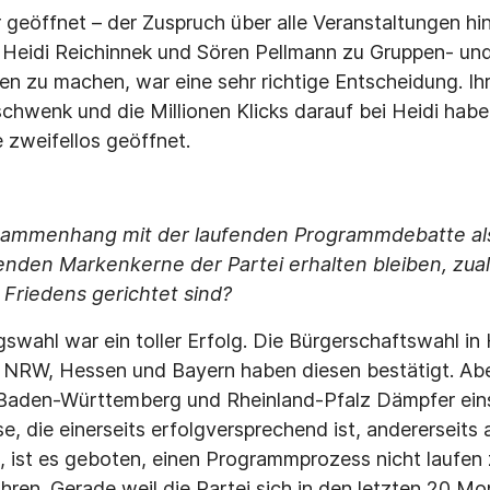
r geöffnet – der Zuspruch über alle Veranstaltungen hi
 Heidi Reichinnek und Sören Pellmann zu Gruppen- un
en zu machen, war eine sehr richtige Entscheidung. Ih
chwenk und die Millionen Klicks darauf bei Heidi habe
zweifellos geöffnet.
sammenhang mit der laufenden Programmdebatte als
nden Markenkerne der Partei erhalten bleiben, zuall
Friedens gerichtet sind?
swahl war ein toller Erfolg. Die Bürgerschaftswahl i
NRW, Hessen und Bayern haben diesen bestätigt. Abe
Baden-Württemberg und Rheinland-Pfalz Dämpfer ein
e, die einerseits erfolgversprechend ist, andererseits
, ist es geboten, einen Programmprozess nicht laufen 
ühren. Gerade weil die Partei sich in den letzten 20 M