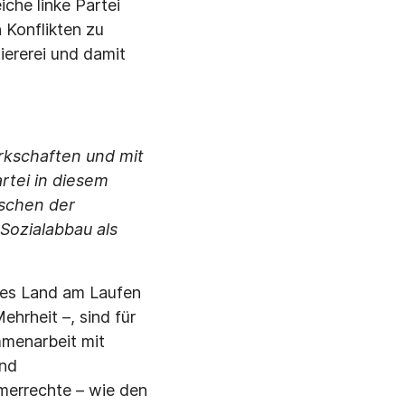
che linke Partei
 Konflikten zu
iererei und damit
rkschaften und mit
rtei in diesem
schen der
Sozialabbau als
eses Land am Laufen
ehrheit –, sind für
mmenarbeit mit
und
hmerrechte – wie den