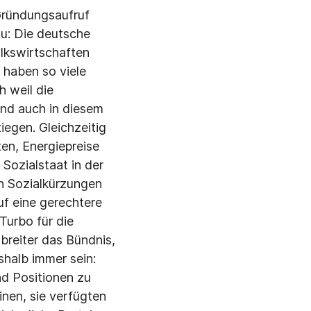
Gründungsaufruf
zu: Die deutsche
olkswirtschaften
 haben so viele
h weil die
ind auch in diesem
egen. Gleichzeitig
ten, Energiepreise
 Sozialstaat in der
n Sozialkürzungen
uf eine gerechtere
Turbo für die
reiter das Bündnis,
shalb immer sein:
nd Positionen zu
nen, sie verfügten