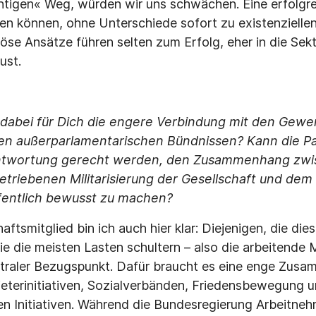
chtigen« Weg, würden wir uns schwächen. Eine erfolgrei
n können, ohne Unterschiede sofort zu existenziellen
öse Ansätze führen selten zum Erfolg, eher in die Sekt
ust.
t dabei für Dich die engere Verbindung mit den Gewe
en außerparlamentarischen Bündnissen? Kann die Pa
antwortung gerecht werden, den Zusammenhang zwi
etriebenen Militarisierung der Gesellschaft und dem 
fentlich bewusst zu machen?
ftsmitglied bin ich auch hier klar: Diejenigen, die di
die die meisten Lasten schultern – also die arbeitende M
entraler Bezugspunkt. Dafür braucht es eine enge Zusa
eterinitiativen, Sozialverbänden, Friedensbewegung 
chen Initiativen. Während die Bundesregierung Arbeitne