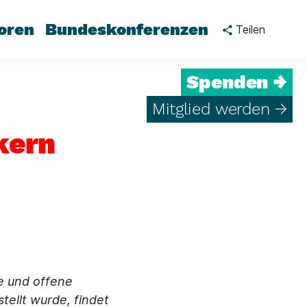
oren
Bundeskonferenzen
Teilen
Spenden →
Mitglied werden →
kern
he und offene
tellt wurde, findet