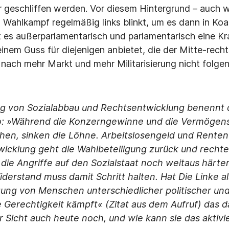
r geschliffen werden. Vor diesem Hintergrund – auch w
 Wahlkampf regelmäßig links blinkt, um es dann in Koal
 es außerparlamentarisch und parlamentarisch eine Kra
einem Guss für diejenigen anbietet, die der Mitte-rech
ach mehr Markt und mehr Militarisierung nicht folge
von Sozialabbau und Rechtsentwicklung benennt 
o: »Während die Konzerngewinne und die Vermöge
en, sinken die Löhne. Arbeitslosengeld und Renten
wicklung geht die Wahlbeteiligung zurück und recht
 die Angriffe auf den Sozialstaat noch weitaus härter
iderstand muss damit Schritt halten. Hat Die Linke al
 von Menschen unterschiedlicher politischer und 
le Gerechtigkeit kämpft« (Zitat aus dem Aufruf) das 
r Sicht auch heute noch, und wie kann sie das aktiv