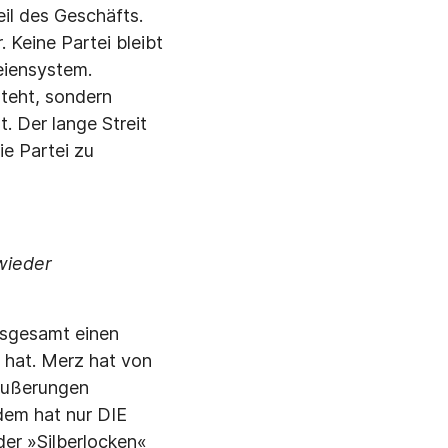
eil des Geschäfts.
. Keine Partei bleibt
eiensystem.
steht, sondern
. Der lange Streit
e Partei zu
wieder
insgesamt einen
 hat. Merz hat von
 Äußerungen
dem hat nur DIE
der »Silberlocken«