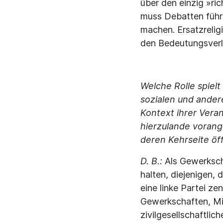
über den einzig »ri
muss Debatten führe
machen. Ersatzreligi
den Bedeutungsverl
Welche Rolle spiel
sozialen und ander
Kontext ihrer Ver
hierzulande vorang
deren Kehrseite öf
D. B.:
Als Gewerkscha
halten, diejenigen, 
eine linke Partei z
Gewerkschaften, Mi
zivilgesellschaftli