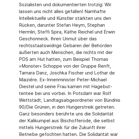
Sozialisten und dokumentierten trotzig: Wir
lassen uns nicht alles gefallen! Namhafte
Intellektuelle und Künstler stärkten uns den
Rücken, darunter Stefan Heym, Stephan
Hermlin, Steffi Spira, Käthe Reichel und Erwin
Geschonneck. Ihren Unmut über das
rechtsstaatswidrige Gebaren der Behörden
äußerten auch Menschen, die nichts mit der
PDS am Hut hatten, zum Beispiel Thomas
»Monster« Schoppe von der Gruppe Renft,
Tamara Danz, Joschka Fischer und Lothar de
Maiziére. Ex-Innenminister Peter-Michael
Diestel und seine Frau kamen mit Hagebut­
tentee bei uns vorbei. In Potsdam war Rolf
Wettstädt, Landtagsabgeordneter von Bünd­nis
90/Die Grünen, in den Hungerstreik getreten.
Ganz besonders berührte uns die Solidarität
der Kalikumpel aus Bischofferode, die selbst
mittels Hungerstreik für die Zukunft ihrer
Betriebe gefochten hatten. Die Solidarität war