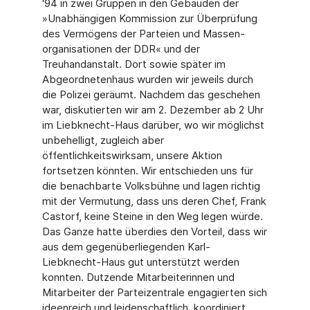
'94 in zwei Gruppen in den Gebäuden der
»Unabhängigen Kommission zur Überprüfung
des Vermögens der Parteien und Massen­
organisationen der DDR« und der
Treuhandanstalt. Dort sowie später im
Abgeordneten­haus wurden wir jeweils durch
die Polizei geräumt. Nachdem das geschehen
war, disku­tierten wir am 2. Dezember ab 2 Uhr
im Liebknecht-Haus darüber, wo wir möglichst
unbe­helligt, zugleich aber
öffentlichkeitswirksam, unsere Aktion
fortsetzen könnten. Wir ent­schieden uns für
die benachbarte Volksbühne und lagen richtig
mit der Vermutung, dass uns deren Chef, Frank
Castorf, keine Steine in den Weg legen würde.
Das Ganze hatte überdies den Vorteil, dass wir
aus dem gegenüberliegenden Karl-
Liebknecht-Haus gut unterstützt werden
konnten. Dutzende Mitarbeiterinnen und
Mitarbeiter der Parteizentra­le engagierten sich
ideenreich und leidenschaftlich, koordiniert