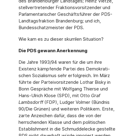
des Brandenburger Landtages; Heinz Vietze,
stellvertretender Fraktionsvorsitzender und
Parlamentarischer Geschäftsführer der PDS-
Landtagsfraktion Brandenburg; und ich,
Bundesschatzmeister der PDS.
Wie kam es zu dieser skurrilen Situation?
Die PDS gewann Anerkennung
Die Jahre 1993/94 waren für die um ihre
Existenz kämpfende Partei des Demokrati­
schen Sozialismus sehr erfolgreich. Im März
führte der Parteivorsitzende Lothar Bisky in
Bonn Gespräche mit Wolfgang Thierse und
Hans-Ulrich Klose (SPD), mit Otto
Graf
Lambsdorff
(FDP), Ludger Volmer (Bündnis
90/Die Grünen) und weiteren Politikern. Erste,
zarte Anzeichen dafür, dass die von der
herrschenden Klasse und dem politi­schen
Establishment in die Schmuddelecke gestellte
PDS nicht dauerhaft würde igno­riert werden