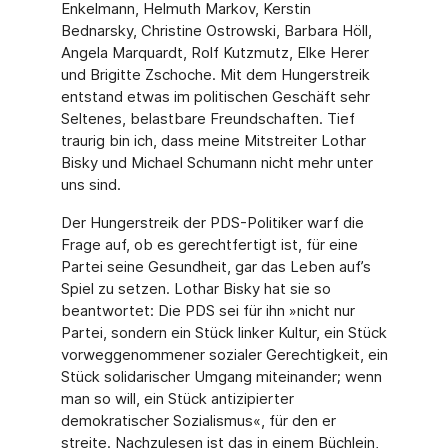
Enkelmann, Helmuth Markov, Kerstin
Bednarsky, Christine Ostrowski, Barbara Höll,
Angela Marquardt, Rolf Kutzmutz, Elke Herer
und Brigitte Zschoche. Mit dem Hunger­streik
entstand etwas im politischen Geschäft sehr
Seltenes, belastbare Freundschaf­ten. Tief
traurig bin ich, dass meine Mitstreiter Lothar
Bisky und Michael Schumann nicht mehr unter
uns sind.
Der Hungerstreik der PDS-Politiker warf die
Frage auf, ob es gerechtfertigt ist, für eine
Partei seine Gesundheit, gar das Leben auf’s
Spiel zu setzen. Lothar Bisky hat sie so
beantwortet: Die PDS sei für ihn »nicht nur
Partei, sondern ein Stück linker Kultur, ein Stück
vorweggenommener sozialer Gerechtigkeit, ein
Stück solidarischer Umgang mit­einander; wenn
man so will, ein Stück antizipierter
demokratischer Sozialismus«, für den er
streite. Nachzulesen ist das in einem Büchlein,