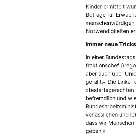
Kinder ermittelt wu
Beträge für Erwach
menschen­würdigen E
Not­wendigkeiten er
Immer neue Tricks
In einer Bundestags
fraktionschef Grego
aber auch über Unio
gefällt.« Die Linke 
»bedarfsgerechten u
befremdlich und wie
Bundesarbeitsminist
verlässlichen und le
dass wir Menschen n
geben.«