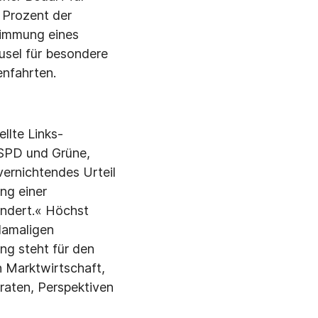
0 Prozent der
timmung eines
usel für besondere
enfahrten.
llte Links­
SPD und Grü­ne,
ernich­tendes Urteil
ung einer
n­dert.« Höchst
damaligen
ng steht für den
en Marktwirtschaft,
raten, Perspektiven