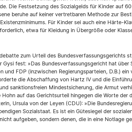
rde. Die Festsetzung des Sozialgelds für Kinder auf 6
sene beruhe auf keiner vertretbaren Methode zur Bes
xistenzminimums. Für Kinder sei auch eine Härte-Kla
forderlich, etwa für Kleidung in Übergröße oder Klass
debatte zum Urteil des Bundesverfassungsgerichts ste
r Gysi fest: »Das Bundesverfassungsgericht hat über 
n und FDP (inzwischen Regierungsparteien, D.B.) ein v
forderte die Abschaffung von Hartz IV und die Einfüh­r
nd sanktionsfreien Mindestsicherung, die Armut verhi
 Hohn auf das Gerichtsurteil hingegen die Worte der 
erin, Ursula von der Leyen (CDU): »Die Bundesregieru
bendigen Sozialstaat. Es ist ein Gütesiegel der sozial
icht aufgeben, sondern denen, die in eine Notlage ge