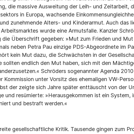
ng, die massive Ausweitung der Leih- und Zeitarbeit, d
nsektors in Europa, wachsende Einkommensungleichhei
r und zunehmende Alters- und Kinderarmut. Auch das lie
Arbeitsmarktes wurde eine Armutsfalle. Kanzler Schrö
g die Überschrift gegeben: »Mut zum Frieden und Mut
mals neben Petra Pau einzige PDS-Abge­ordnete im Pa
ört kein Mut dazu, die Schwächsten in der Gesellscha
ie sollten endlich den Mut haben, sich mit den Mächtig
nanderzusetzen.« Schröders sogenann­ter Agenda 2010
er Kommission unter Vorsitz des ehemaligen VW-Perso
bst der zeigte sich Jahre später ent­täuscht von der 
e und resümierte: »Herausge­kommen ist ein System, 
iniert und bestraft werden.«
breite gesellschaftliche Kritik. Tausende gingen zum P