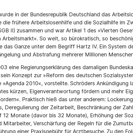
urde in der Bundesrepublik Deutschland das Arbeitslo
e die frühere Arbeitslosenhilfe und die Sozialhilfe im 
SGB II) zusammen und war Artikel 1 des »Vierten Gese
 Arbeitsmarkt«. So weit, so bürokratisch, so beschöni­
e das Ganze unter dem Begriff Hartz IV. Ein System 
ängelung und Abstrafung mehrerer Millionen Menschen 
03 eine Regierungserklärung des damaligen Bundeskan
r sein Konzept zur »Reform des deutschen Sozialsyst
e »Agenda 2010«, vorstellte. Schröders Ankündigung l
tes kürzen, Eigenverantwortung fördern und mehr Eige
ordern«. Praktisch hieß das unter anderem: Lockerun
 Deregulierung der Zeitarbeit, Beschränkung der Zah
uf 12 Monate (davor bis 32 Monate), Erhöhung der So
d Mitarbeiter, Verschärfung der Regeln für die Zumutb
führung einer Praxisgebühr für Arztbesuche. Zu den Fol