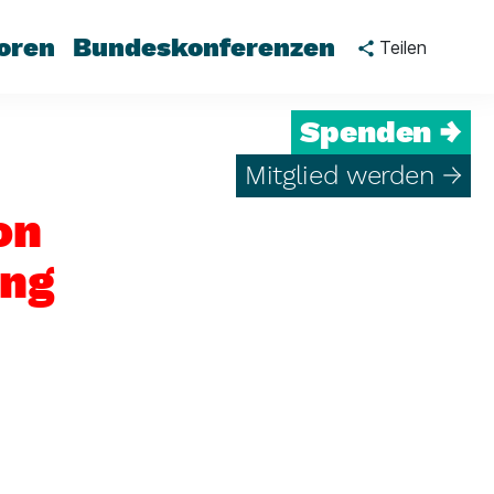
oren
Bundeskonferenzen
Teilen
Spenden →
Mitglied werden →
on
ung