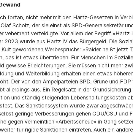
m Gewand
ch fortan, nicht mehr mit den Hartz-Gesetzen in Verb
 Olaf Scholz, der sie einst als SPD-Generalsekretär un
 vehement verteidigte. Vor allem der Begriff »Hartz IV
ar 2023 wurde aus Hartz IV das Bürgergeld. Die Sozia
 Kult gewordenen Werbespruchs: »Raider heißt jetzt T
n, das ist etwas übertrieben. Für Menschen im Sozial­
ld gewisse Erleichterungen. Sie müssen nicht mehr zw
ldung und Weiterbildung erhalten einen etwas höheren
höht. Der von den Ampelparteien SPD, Grü­ne und FDP
t allerdings aus. Ein Regelsatz in der Grundsicherung
ation und ständig steigenden Lebenshaltungskosten ab
tsfest. Das Sanktions­system wurde zwar abgeschwäch
selbst geringe Verbes­serungen gehen CDU/CSU und FD
ne gegen ver­meintlich »Arbeitsscheue« in Gang setz
e weiter für rigide Sanktionen eintreten. Auch ein ander