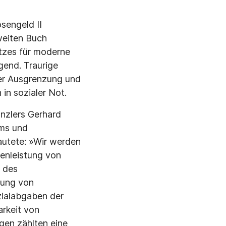
sengeld II
Zweiten Buch
tzes für moderne
gend. Traurige
der Ausgrenzung und
in sozialer Not.
zlers Ger­hard
ems und
autete: »Wir werden
n­leistung von
g des
lung von
zialabgaben der
arkeit von
gen zählten eine