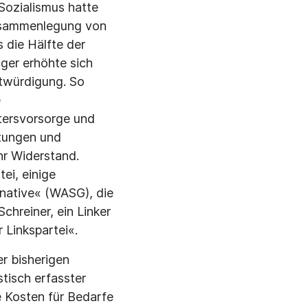
ozialis­mus hatte
Zusammenlegung von
s die Hälfte der
ger erhöhte sich
ntwürdigung. So
e
ltersvorsorge und
utungen und
hr Widerstand.
ei, einige
rnative« (WASG), die
hreiner, ein Linker
 Linkspartei«.
er bisherigen
tisch erfass­ter
 Kosten für Bedarfe