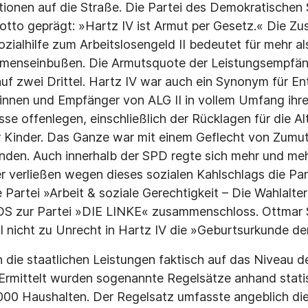
nen auf die Straße. Die Partei des Demokratischen S
otto geprägt: »Hartz IV ist Armut per Gesetz.« Die 
zialhilfe zum Arbeitslosengeld II bedeutet für mehr al
menseinbußen. Die Armutsquote der Leis­tungsempfän
auf zwei Drittel. Hartz IV war auch ein Synonym für E
nnen und Empfänger von ALG II in vollem Umfang ihr
se offenlegen, einschließlich der Rücklagen für die A
er Kinder. Das Ganze war mit einem Geflecht von Zum
nden. Auch innerhalb der SPD regte sich mehr und me
r verließen wegen dieses sozialen Kahl­schlags die Part
 Partei »Arbeit & soziale Gerechtigkeit – Die Wahlalte
DS zur Partei »DIE LINKE« zusam­menschloss. Ottmar Sc
l nicht zu Unrecht in Hartz IV die »Geburtsurkunde der
 die staatlichen Leistungen faktisch auf das Niveau d
. Ermittelt wurden sogenannte Regelsätze anhand statis
000 Haushalten. Der Regelsatz umfasste angeblich die