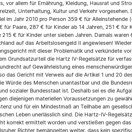
s, vor allem für Ernährung, Kleidung, Hausrat und Str
reizeit, Unterhaltung, Kultur und Verkehr vorgese­hen.
el im Jahr 2010 pro Person 359 € für Alleinste­hende
€ für Paare, 287 € für Kinder ab 14 Jahren, 251 € für 
e 215 € für Kinder unter sieben Jahren. Damals waren 6
land auf das Arbeitslosengeld II ange­wiesen! Wieder
gsgericht mit dieser Problematik und verkündete vor
nem Grundsatzurteil die Hartz IV-Regelsätze für verfa
undrecht auf Gewährleis­tung eines menschenwürdige
o das Gericht mit Verweis auf die Artikel 1 und 20 d
die Würde des Menschen unan­tastbar und die Bundesr
und sozialer Bundes­staat ist. Deshalb sei es die Aufg
gen diejenigen materiellen Voraussetzungen zu gewährl
stenz und für ein Mindestmaß an Teilhabe am gesellsch
itischen Leben unerlässlich sind. Die Hartz-IV-Regelsä
cht kor­rekt ermittelt worden und verstießen gegen da
ls­ruher Richter bemängelten weiter, dass kein spezifis