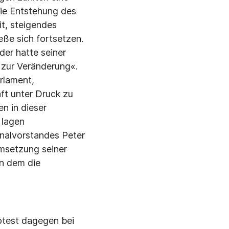
ie Entste­hung des
t, steigendes
­ße sich fortsetzen.
der hatte seiner
 zur Veränderung«.
rlament,
ft unter Druck zu
en in dieser
 lagen
nalvorstandes Peter
Umsetzung seiner
in dem die
rotest dagegen bei