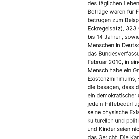
des täglichen Leben
Beträge waren für F
betrugen zum Beispi
Eckregelsatz), 323 
bis 14 Jahren, sowi
Menschen in Deutsch
das Bundesverfassun
Februar 2010, in ei
Mensch habe ein Gr
Existenzminimums, s
die besagen, dass 
ein demokratischer 
jedem Hilfebedürfti
seine physische Exi
kulturellen und pol
und Kinder seien ni
das Gericht. Die Kar