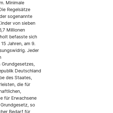
om. Minimale
 Die Regelsätze
 (der sogenannte
Kinder von sieben
,7 Millionen
holt befasste sich
 15 Jahren, am 9.
ssungswidrig. Jeder
n
es Grundgesetzes,
epublik Deutschland
abe des Staates,
eisten, die für
aftlichen,
tze für Erwachsene
s Grundgesetz, so
cher Bedarf für