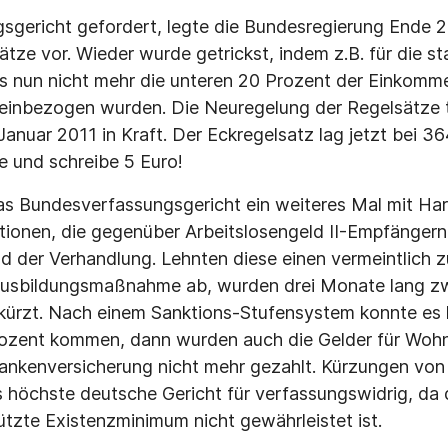
sgericht gefordert, legte die Bundesregierung Ende 
tze vor. Wieder wurde getrickst, indem z.B. für die st
 nun nicht mehr die unteren 20 Prozent der Einkom­me
einbezogen wurden. Die Neuregelung der Regelsätze tr
anuar 2011 in Kraft. Der Eckregelsatz lag jetzt bei 36
 und schreibe 5 Euro!
s Bundesverfassungsgericht ein weiteres Mal mit Har
ionen, die gegenüber Arbeitslosengeld II-Empfän­ger
 der Verhandlung. Lehnten diese einen ver­meintlich
Ausbildungsmaßnahme ab, wurden drei Monate lang z
ürzt. Nach einem Sanktions-Stu­fensystem konnte es le
ozent kommen, dann wur­den auch die Gelder für Woh
ankenversicherung nicht mehr gezahlt. Kürzungen von
s höchste deutsche Gericht für verfassungswidrig, d
zte Existenzmini­mum nicht gewährleistet ist.