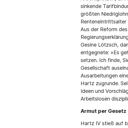
sinkende Tarifbindu
größten Niedrigloh
Renteneintrittsalte
Aus der Reform des 
Regierungserklärun
Gesine Lötzsch, da
entgegnete: »Es geh
setzen. Ich finde, S
Gesellschaft ausei
Ausarbeitungen ein
Hartz zugrunde. Sel
Ideen und Vorschläg
Arbeitslosen diszipl
Armut per Gesetz
Hartz IV stieß auf 