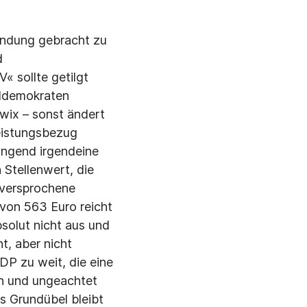
indung gebracht zu
d
« sollte getilgt
ldemo­kraten
wix – sonst ändert
leistungsbezug
ingend irgendeine
 Stellenwert, die
 versprochene
 von 563 Euro reicht
solut nicht aus und
t, aber nicht
P zu weit, die eine
en und ungeachtet
es Grundübel bleibt