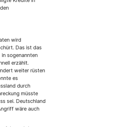
ligte Kredite in
 den
aten wird
hürt. Das ist das
n in sogenannten
nell erzählt.
ndert weiter rüsten
önnte es
ussland durch
hreckung müsste
ass sei. Deutschland
Angriff wäre auch