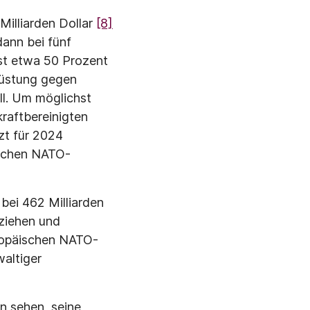
illiarden Dollar
[8]
dann bei fünf
ist etwa 50 Prozent
früstung gegen
oll. Um möglichst
kraftbereinigten
zt für 2024
ischen NATO-
bei 462 Milliarden
ziehen und
uropäischen NATO-
waltiger
n sehen, seine