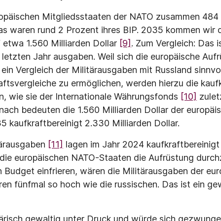
opäischen Mitgliedsstaaten der NATO zusammen 484 M
. Das waren rund 2 Prozent ihres BIP. 2035 kommen wir 
 etwa 1.560 Milliarden Dollar
[9]
. Zum Vergleich: Das 
 letzten Jahr ausgaben. Weil sich die europäische Au
t ein Vergleich der Militärausgaben mit Russland sinnv
haftsvergleiche zu ermöglichen, werden hierzu die kauf
, wie sie der Internationale Währungsfonds
[10]
zulet
ach bedeuten die 1.560 Milliarden Dollar der europä
 kaufkraftbereinigt 2.330 Milliarden Dollar.
itärausgaben
[11]
lagen im Jahr 2024 kaufkraftbereinigt 
 die europäischen NATO-Staaten die Aufrüstung durch
 Budget einfrieren, wären die Militärausgaben der e
ren fünfmal so hoch wie die russischen. Das ist ein ge
ärisch gewaltig unter Druck und würde sich gezwunge