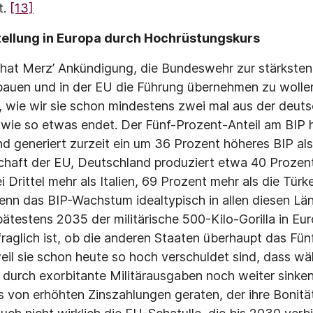
t.
[13]
tellung in Europa durch Hochrüstungskurs
hat Merz’ Ankündigung, die Bundeswehr zur stärksten
auen und in der EU die Führung übernehmen zu wolle
 wie wir sie schon mindestens zwei mal aus der deut
wie so etwas endet. Der Fünf-Prozent-Anteil am BIP 
d generiert zurzeit ein um 36 Prozent höheres BIP als
chaft der EU, Deutschland produziert etwa 40 Prozent
 Drittel mehr als Italien, 69 Prozent mehr als die Tür
enn das BIP-Wachstum idealtypisch in allen diesen Län
ätestens 2035 der militärische 500-Kilo-Gorilla in Eu
fraglich ist, ob die anderen Staaten überhaupt das Fün
eil sie schon heute so hoch verschuldet sind, dass w
 durch exorbitante Militärausgaben noch weiter sinken
is von erhöhten Zinszahlungen geraten, der ihre Bonitä