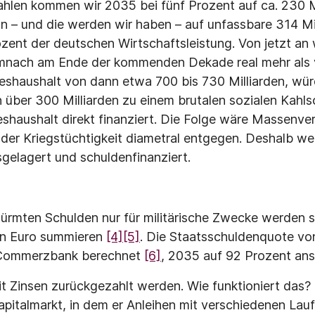
Zahlen kommen wir 2035 bei fünf Prozent auf ca. 230 M
tion – und die werden wir haben – auf unfassbare 314 Mil
zent der deutschen Wirtschaftsleistung. Von jetzt an 
mnach am Ende der kommenden Dekade real mehr als v
haushalt von dann etwa 700 bis 730 Milliarden, wü
 über 300 Milliarden zu einem brutalen sozialen Kahls
shaushalt direkt finanziert. Die Folge wäre Massenver
der Kriegstüchtigkeit diametral entgegen. Deshalb we
gelagert und schuldenfinanziert.
ürmten Schulden nur für militärische Zwecke werden s
den Euro summieren
[4]
[5]
. Die Staatsschuldenquote vo
e Commerzbank berechnet
[6]
, 2035 auf 92 Prozent ans
 Zinsen zurückgezahlt werden. Wie funktioniert das? 
pitalmarkt, in dem er Anleihen mit verschiedenen Lauf