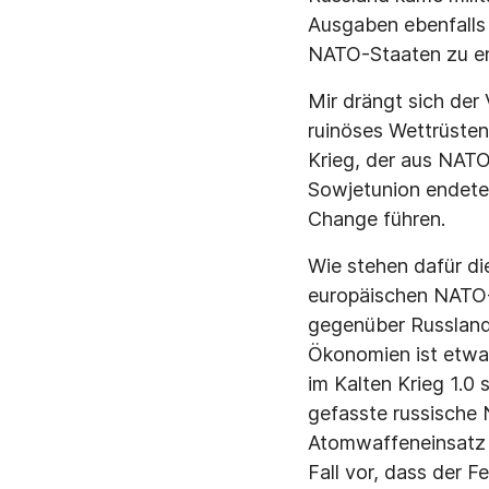
Ausgaben ebenfalls z
NATO-Staaten zu en
Mir drängt sich der
ruinöses Wettrüste
Krieg, der aus NATO
Sowjetunion endete
Change führen.
Wie stehen dafür die
europäischen NATO-S
gegenüber Russland s
Ökonomien ist etwa s
im Kalten Krieg 1.0
gefasste russische 
Atomwaffeneinsatz s
Fall vor, dass der F