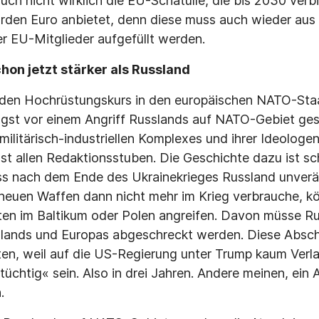
auch nicht wirklich die EU-Schatulle, die bis 2030 verbil
rden Euro anbietet, denn diese muss auch wieder aus
r EU-Mitglieder aufgefüllt werden.
on jetzt stärker als Russland
 den Hochrüstungskurs in den europäischen NATO-Sta
gst vor einem Angriff Russlands auf NATO-Gebiet gesc
ilitärisch-industriellen Komplexes und ihrer Ideologe
st allen Redaktionsstuben. Die Geschichte dazu ist sch
ass nach dem Ende des Ukrainekrieges Russland unverä
neuen Waffen dann nicht mehr im Krieg verbrauche, k
ten im Baltikum oder Polen angreifen. Davon müsse R
lands und Europas abgeschreckt werden. Diese Absc
lten, weil auf die US-Regierung unter Trump kaum Verl
üchtig« sein. Also in drei Jahren. Andere meinen, ein 
.