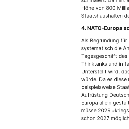
schmälert. Da hilft 
Höhe von 800 Millia
Staatshaushalten de
4. NATO-Europa sch
Als Begründung für
systematisch die An
Tagesgeschäft des m
Thinktanks und in fa
Unterstellt wird, d
würde. Da es diese 
beispielsweise Staa
Aufrüstung Deutsch
Europa allein gesta
müsse 2029 »kriegst
schon 2027 möglich