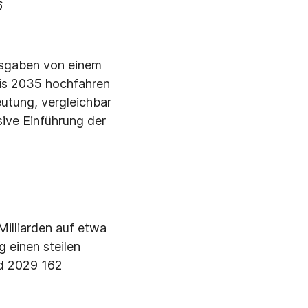
6
usgaben von einem
bis 2035 hochfahren
utung, vergleichbar
sive Einführung der
illiarden auf etwa
 einen steilen
nd 2029 162