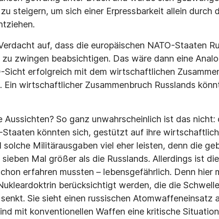
u steigern, um sich einer Erpressbarkeit allein durch 
tziehen.
 Verdacht auf, dass die europäischen NATO-Staaten Ru
n zu zwingen beabsichtigen. Das wäre dann eine Analo
-Sicht erfolgreich mit dem wirtschaftlichen Zusamme
. Ein wirtschaftlicher Zusammenbruch Russlands kön
 Aussichten? So ganz unwahrscheinlich ist das nicht: d
taaten könnten sich, gestützt auf ihre wirtschaftlic
olche Militärausgaben viel eher leisten, denn die geba
ieben Mal größer als die Russlands. Allerdings ist die
 schon erfahren mussten – lebensgefährlich. Denn hier 
Nukleardoktrin berücksichtigt werden, die die Schwell
enkt. Sie sieht einen russischen Atomwaffeneinsatz 
eind mit konventionellen Waffen eine kritische Situation