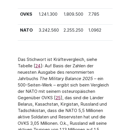
OVKS
1.241.300
1.809.500
7.785
16.941
NATO
3.242.560
2.255.250
1.0962
103.34
Das Stichwort ist Kräftevergleich, siehe
Tabelle [
24
]: Auf Basis der Zahlen der
neuesten Ausgabe des renommierten
Jahrbuchs
The Military Balance 2025
– ein
500-Seiten-Werk – ergibt sich beim Vergleich
der NATO mit seinem osteuropäischen
Gegenüber OVKS [
25
], das sind die Länder
Belarus, Kasachstan, Kirgistan, Russland und
Tadschikistan, dass die NATO 5,5 Millionen
aktive Soldaten und Reservisten hat und die
OVKS 3,05 Millio­nen. O.k., Russland will seine
aktiven Truppen von 1,13 Millionen auf 1,5