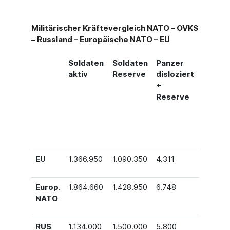
Militärischer Kräftevergleich NATO – OVKS
– Russland – Europäische NATO – EU
Soldaten
Soldaten
Panzer
Gepan
aktiv
Reserve
disloziert
zerte
+
Trans-
Reserve
portfa
zeuge
disloz.
Reser
EU
1.366.950
1.090.350
4.311
31.919
Europ.
1.864.660
1.428.950
6.748
43.426
NATO
RUS
1.134.000
1.500.000
5.800
12.448