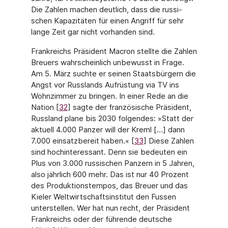
Die Zahlen machen deutlich, dass die russi­
schen Kapazitäten für einen Angriff für sehr
lange Zeit gar nicht vorhanden sind.
Frankreichs Präsident Macron stellte die Zahlen
Breuers wahrscheinlich unbewusst in Frage.
Am 5. März suchte er seinen Staatsbürgern die
Angst vor Russlands Aufrüstung via TV ins
Wohnzimmer zu bringen. In einer Rede an die
Nation [
32
] sagte der französische Präsident,
Russland plane bis 2030 folgendes: »Statt der
aktuell 4.000 Panzer will der Kreml […] dann
7.000 einsatzbereit haben.« [
33
] Diese Zahlen
sind hochinteressant. Denn sie bedeuten ein
Plus von 3.000 russischen Panzern in 5 Jahren,
also jährlich 600 mehr. Das ist nur 40 Prozent
des Produktionstempos, das Breuer und das
Kieler Weltwirt­schaftsinstitut den Fussen
unterstellen. Wer hat nun recht, der Präsident
Frankreichs oder der führende deutsche