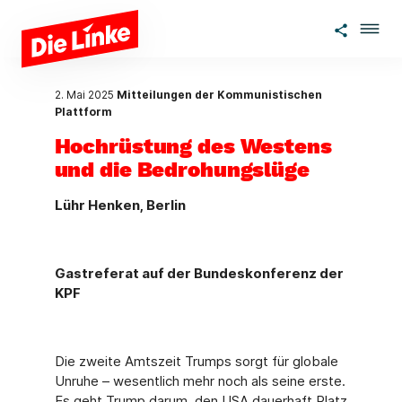
Zum Hauptinhalt springen
2. Mai 2025
Mitteilungen der Kommunistischen
Plattform
Hochrüstung des Westens
und die Bedrohungslüge
Lühr Henken, Berlin
Gastreferat auf der Bundeskonferenz der
KPF
Die zweite Amtszeit Trumps sorgt für globale
Unruhe – wesentlich mehr noch als seine erste.
Es geht Trump darum, den USA dauerhaft Platz