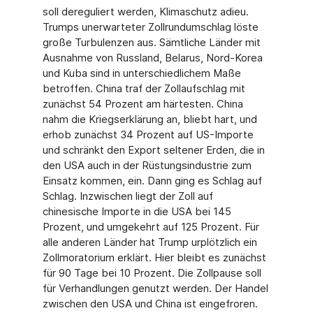
soll dereguliert werden, Klimaschutz adieu.
Trumps unerwarteter Zollrundumschlag löste
große Turbulenzen aus. Sämtliche Länder mit
Ausnahme von Russland, Belarus, Nord-Korea
und Kuba sind in unterschied­lichem Maße
betroffen. China traf der Zollaufschlag mit
zunächst 54 Prozent am här­testen. China
nahm die Kriegserklärung an, bliebt hart, und
erhob zunächst 34 Prozent auf US-Importe
und schränkt den Export seltener Erden, die in
den USA auch in der Rüstungsindustrie zum
Einsatz kommen, ein. Dann ging es Schlag auf
Schlag. Inzwi­schen liegt der Zoll auf
chinesische Importe in die USA bei 145
Prozent, und umgekehrt auf 125 Prozent. Für
alle anderen Länder hat Trump urplötzlich ein
Zollmoratorium er­klärt. Hier bleibt es zunächst
für 90 Tage bei 10 Prozent. Die Zollpause soll
für Verhand­lungen genutzt werden. Der Handel
zwischen den USA und China ist eingefroren.