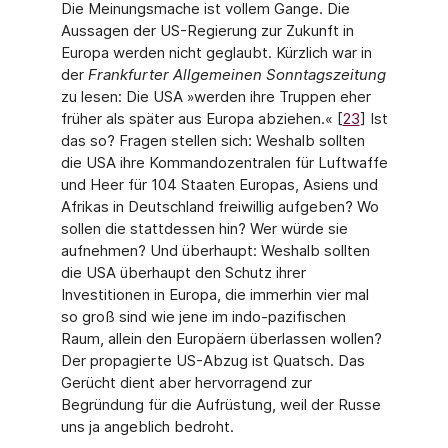
Die Meinungsmache ist vollem Gange. Die
Aussagen der US-Regierung zur Zukunft in
Europa werden nicht geglaubt. Kürzlich war in
der
Frankfurter Allgemeinen Sonntagszei­tung
zu lesen: Die USA »werden ihre Truppen eher
früher als später aus Europa abzie­hen.« [
23
] Ist
das so? Fragen stellen sich: Weshalb sollten
die USA ihre Kommandozentralen für Luftwaffe
und Heer für 104 Staaten Europas, Asiens und
Afrikas in Deutschland frei­willig aufgeben? Wo
sollen die stattdessen hin? Wer würde sie
aufnehmen? Und über­haupt: Weshalb sollten
die USA überhaupt den Schutz ihrer
Investitionen in Europa, die immerhin vier mal
so groß sind wie jene im indo-pazifischen
Raum, allein den Europäern überlassen wollen?
Der propagierte US-Abzug ist Quatsch. Das
Gerücht dient aber her­vorragend zur
Begründung für die Aufrüstung, weil der Russe
uns ja angeblich bedroht.