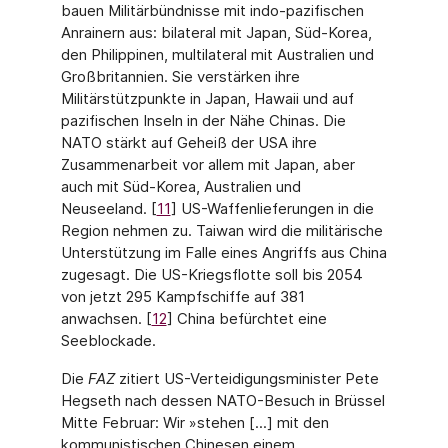
bauen Militärbündnisse mit indo-pazifischen
Anrainern aus: bilateral mit Japan, Süd-Korea,
den Philippinen, multilateral mit Australien und
Großbritannien. Sie verstär­ken ihre
Militärstützpunkte in Japan, Hawaii und auf
pazifischen Inseln in der Nähe Chi­nas. Die
NATO stärkt auf Geheiß der USA ihre
Zusammenarbeit vor allem mit Japan, aber
auch mit Süd-Korea, Australien und
Neuseeland. [
11
] US-Waffenlieferungen in die
Region nehmen zu. Taiwan wird die militärische
Unterstützung im Falle eines Angriffs aus China
zugesagt. Die US-Kriegsflotte soll bis 2054
von jetzt 295 Kampfschiffe auf 381
anwachsen. [
12
] China befürchtet eine
Seeblockade.
Die
FAZ
zitiert US-Verteidigungsminister Pete
Hegseth nach dessen NATO-Besuch in Brüssel
Mitte Februar: Wir »stehen [...] mit den
kommunistischen Chinesen einem