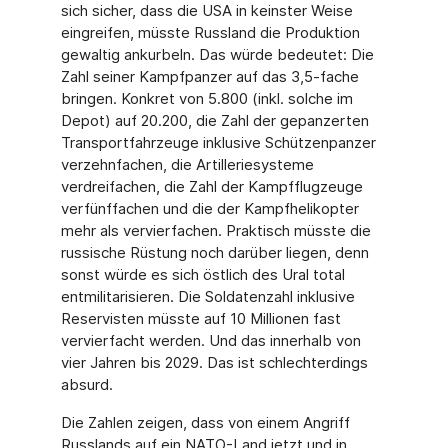
sich sicher, dass die USA in keinster Weise
eingreifen, müsste Russland die Pro­duktion
gewaltig ankurbeln. Das würde bedeutet: Die
Zahl seiner Kampfpanzer auf das 3,5-fache
bringen. Konkret von 5.800 (inkl. solche im
Depot) auf 20.200, die Zahl der gepanzerten
Transportfahrzeuge inklusive Schützenpanzer
verzehnfachen, die Artillerie­systeme
verdreifachen, die Zahl der Kampfflugzeuge
verfünffachen und die der Kampf­helikopter
mehr als vervierfachen. Praktisch müsste die
russische Rüstung noch dar­über liegen, denn
sonst würde es sich östlich des Ural total
entmilitarisieren. Die Solda­tenzahl inklusive
Reservisten müsste auf 10 Millionen fast
vervierfacht werden. Und das innerhalb von
vier Jahren bis 2029. Das ist schlechterdings
absurd.
Die Zahlen zeigen, dass von einem Angriff
Russlands auf ein NATO-Land jetzt und in