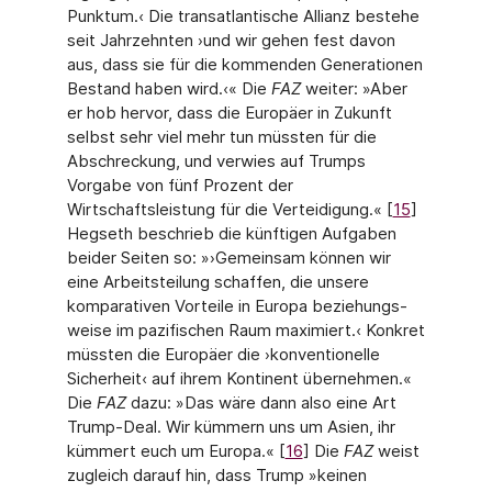
Punktum.‹ Die transatlantische Allianz bestehe
seit Jahrzehnten ›und wir gehen fest davon
aus, dass sie für die kommenden Generationen
Bestand haben wird.‹« Die
FAZ
weiter: »Aber
er hob hervor, dass die Euro­päer in Zukunft
selbst sehr viel mehr tun müssten für die
Abschreckung, und verwies auf Trumps
Vorgabe von fünf Prozent der
Wirtschaftsleistung für die Verteidigung.« [
15
]
Hegseth beschrieb die künftigen Aufgaben
beider Seiten so: »›Gemeinsam können wir
eine Arbeitsteilung schaffen, die unsere
komparativen Vorteile in Europa beziehungs­
weise im pazifischen Raum maximiert.‹ Konkret
müssten die Europäer die ›konventio­nelle
Sicherheit‹ auf ihrem Kontinent übernehmen.«
Die
FAZ
dazu: »Das wäre dann also eine Art
Trump-Deal. Wir kümmern uns um Asien, ihr
kümmert euch um Europa.« [
16
] Die
FAZ
weist
zugleich darauf hin, dass Trump »keinen