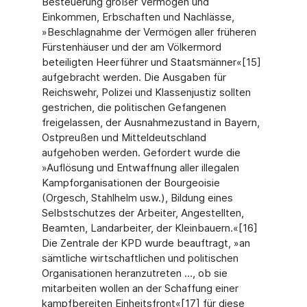
Besteuerung großer Vermögen und
Einkommen, Erbschaften und Nachlässe,
»Beschlagnahme der Vermögen aller früheren
Fürstenhäuser und der am Völkermord
beteiligten Heerführer und Staatsmänner«[15]
aufgebracht werden. Die Ausgaben für
Reichswehr, Polizei und Klassenjustiz sollten
gestrichen, die politischen Gefangenen
freigelassen, der Ausnahmezustand in Bayern,
Ostpreußen und Mitteldeutschland
aufgehoben werden. Gefordert wurde die
»Auflösung und Entwaffnung aller illegalen
Kampforganisationen der Bourgeoisie
(Orgesch, Stahlhelm usw.), Bildung eines
Selbstschutzes der Arbeiter, Angestellten,
Beamten, Landarbeiter, der Kleinbauern.«[16]
Die Zentrale der KPD wurde beauftragt, »an
sämtliche wirtschaftlichen und politischen
Organisationen heranzutreten …, ob sie
mitarbeiten wollen an der Schaffung einer
kampfbereiten Einheitsfront«[17] für diese