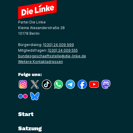
Partei Die Linke
Kleine Alexanderstraße 28
10178 Berlin
Bürgerdialog:
(030) 24 009 999
Mitgliedsfragen:
(030) 24 009 555
bundesgeschaeftsstelle@die-linke.de
Weitere Kontaktadressen
Folge uns:
(Link öffnet ein neues Fenster)
(Link öffnet ein neues Fenster)
(Link öffnet ein neues Fenster)
(Link öffnet ein neues Fenster)
(Link öffnet ein neues Fenster)
(Link öffnet ein neues Fe
(Link öffnet ein n
(Link öffne
(Link öffnet ein neues Fenster)
(Link öffnet ein neues Fenster)
Start
Satzung