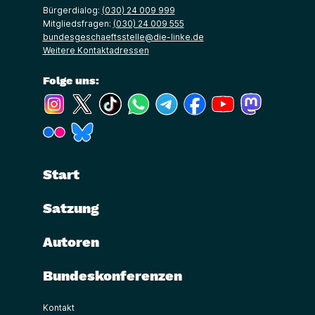
Bürgerdialog:
(030) 24 009 999
Mitgliedsfragen:
(030) 24 009 555
bundesgeschaeftsstelle@die-linke.de
Weitere Kontaktadressen
Folge uns:
(Link öffnet ein neues Fenster)
(Link öffnet ein neues Fenster)
(Link öffnet ein neues Fenster)
(Link öffnet ein neues Fenster)
(Link öffnet ein neues Fenster)
(Link öffnet ein neues Fe
(Link öffnet ein n
(Link öffne
(Link öffnet ein neues Fenster)
(Link öffnet ein neues Fenster)
Start
Satzung
Autoren
Bundeskonferenzen
Kontakt