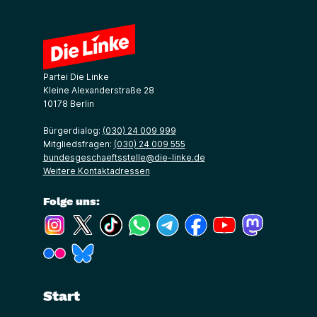
Partei Die Linke
Kleine Alexanderstraße 28
10178 Berlin
Bürgerdialog:
(030) 24 009 999
Mitgliedsfragen:
(030) 24 009 555
bundesgeschaeftsstelle@die-linke.de
Weitere Kontaktadressen
Folge uns:
(Link öffnet ein neues Fenster)
(Link öffnet ein neues Fenster)
(Link öffnet ein neues Fenster)
(Link öffnet ein neues Fenster)
(Link öffnet ein neues Fenster)
(Link öffnet ein neues Fe
(Link öffnet ein n
(Link öffne
(Link öffnet ein neues Fenster)
(Link öffnet ein neues Fenster)
Start