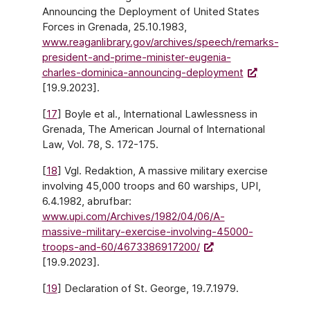
Announcing the Deployment of United States
Forces in Grenada, 25.10.1983,
www.reaganlibrary.gov/archives/speech/remarks-
president-and-prime-minister-eugenia-
charles-dominica-announcing-deployment
[19.9.2023].
[
17
] Boyle et al., International Lawlessness in
Grenada, The American Journal of International
Law, Vol. 78, S. 172-175.
[
18
] Vgl. Redaktion, A massive military exercise
involving 45,000 troops and 60 warships, UPI,
6.4.1982, abrufbar:
www.upi.com/Archives/1982/04/06/A-
massive-military-exercise-involving-45000-
troops-and-60/4673386917200/
[19.9.2023].
[
19
] Declaration of St. George, 19.7.1979.