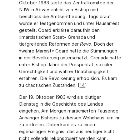
Oktober 1983 tagte das Zentralkomitee der
NJW in Abwesenheit von Bishop und
beschloss die Amtsenthebung. Tags drauf
wurde er festge­nommen und unter Hausarrest
gestellt. Coard erklärte daraufhin den
»marxistischen Staat« Grenada und
tiefgreifende Reformen der
Revo
. Doch der
»wahre Marxist« Coard hat­te die Stimmungen
in der Bevölkerung unterschätzt. Grenada hatte
unter Bishop Jahre der Prosperität, sozialer
Gerechtigkeit und wahrer Unabhängigkeit
erfahren. Die Bevölkerung erhob sich. Es kam
zu chaotischen Zuständen. [
14
]
Der 19. Oktober 1983 wird als blutiger
Dienstag in die Geschichte des Landes
eingehen. Am Morgen marschierten Tausende
Anhänger Bishops zu dessen Wohnhaus, um ihn
zu befreien. Dabei kam es zu einem
eigenartigen Ereignis, das aus heutiger Sicht
nicht voll­ends rekonstruiert werden kann.