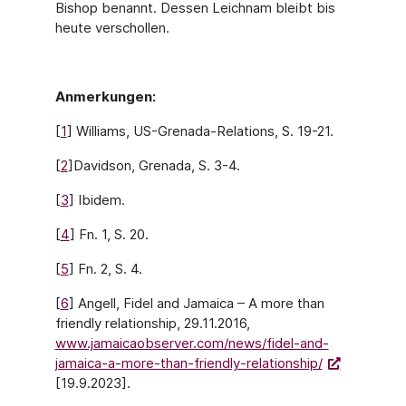
Bishop benannt. Dessen Leichnam bleibt bis
heute verschollen.
Anmerkungen:
[
1
] Williams, US-Grenada-Relations, S. 19-21.
[
2
]
Davidson, Grenada, S. 3-4.
[
3
] Ibidem.
[
4
] Fn. 1, S. 20.
[
5
] Fn. 2, S. 4.
[
6
] Angell, Fidel and Jamaica – A more than
friendly relationship, 29.11.2016,
www.jamaicaobserver.com/news/fidel-and-
jamaica-a-more-than-friendly-relationship/
[19.9.2023].