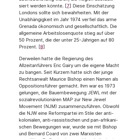
siert werden könnte. [
7
] Diese Einschätzung
Londons sollte sich bewahrheiten. Mit der
Unab­hängigkeit im Jahr 1974 verfiel das arme
Grenada ökonomisch und gesellschaftlich. Die
allgemeine Arbeitslosenquote stieg auf über
50 Prozent, die der unter 25-Jährigen auf 80
Prozent. [
8
]
Derweilen hatte die Regierung des
Allzeitanführers Eric Gairy um die eigene Macht
zu ban­gen. Seit Kurzem hatte sich der junge
Rechtsanwalt Maurice Bishop einen Namen als
Oppositionsführer gemacht. Ihm war es 1973
gelungen, die Bauernbewegung JEWL mit der
sozialrevolutionären MAP zur New Jewel
Movement (NJM) zusammenzuführen. Obwohl
die NJW eine Reformpartei im Stile der anti-
kolonialen, anti-rassistischen und pan-afrikani­
schen Bewegungen war, wurde sie mit Bishop
und Bernard Coard von zwei Marxisten