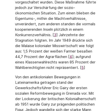
vorgeschaltet wur­den. Diese Maßnahme führte
jedoch zur Verschärfung der sozio-
ökonomischen Situation. Zum einen blieben die
Eigentums-, mithin die Machtverhältnisse,
unverändert, zum ande­ren standen die vormals
kooperierenden Inseln plötzlich in einem
Konkurrenzverhältnis. [
3
] Jahrzehnte der
Stagnation folgten. Im Jahr 1949 drückte sich
die Malaise kolonialer Miss­wirtschaft wie folgt
aus: 1,5 Prozent der weißen Farmer besaßen
44,7 Prozent der Agrar­flächen [
4
]; aufgrund
eines Klassenwahlrechts waren 85 Prozent der
Wahlberechtigten nicht repräsentiert. [
5
]
Von den antikolonialen Bewegungen in
Lateinamerika getragen stand der
Gewerkschafts­führer Eric Gairy der ersten
sozialen Reformbewegung in Grenada vor. Mit
der Lockerung der britischen Kolonialherrschaft
ab 1951 wurde Gairy zur prägenden politischen
Figur. Jedoch wandelte sich der starke Mann