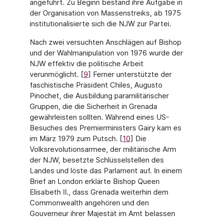
angeführt. Zu Beginn bestand ihre Aufgabe in
der Organisation von Massenstreiks, ab 1975
institutionalisierte sich die NJW zur Partei.
Nach zwei versuchten Anschlägen auf Bishop
und der Wahlmanipulation von 1976 wurde der
NJW effektiv die politische Arbeit
verunmöglicht. [
9
] Ferner unterstützte der
faschistische Präsident Chiles, Augusto
Pinochet, die Ausbildung paramilitärischer
Gruppen, die die Sicherheit in Grenada
gewährleisten sollten. Während eines US-
Besuches des Premier­ministers Gairy kam es
im März 1979 zum Putsch. [
10
] Die
Volksrevolutionsarmee, der militä­rische Arm
der NJW, besetzte Schlüsselstellen des
Landes und löste das Parlament auf. In einem
Brief an London erklärte Bishop Queen
Elisabeth II., dass Grenada weiterhin dem
Commonwealth angehören und den
Gouverneur ihrer Majestät im Amt belassen