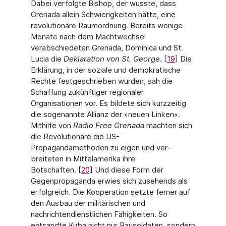
Dabei verfolgte Bishop, der wusste, dass
Grenada allein Schwierigkeiten hätte, eine
revolutionäre Raumordnung. Bereits wenige
Monate nach dem Machtwechsel
verabschiedeten Grenada, Dominica und St.
Lucia die
Deklaration von St. George
. [
19
] Die
Erklärung, in der soziale und demokratische
Rechte fest­geschrieben wurden, sah die
Schaffung zukünftiger regionaler
Organisationen vor. Es bil­dete sich kurzzeitig
die sogenannte Allianz der »neuen Linken«.
Mithilfe von
Radio Free Grenada
machten sich
die Revolutionäre die US-
Propagandamethoden zu eigen und ver­
breiteten in Mittelamerika ihre
Botschaften. [
20
] Und diese Form der
Gegenpropaganda er­wies sich zusehends als
erfolgreich. Die Kooperation setzte ferner auf
den Ausbau der mili­tärischen und
nachrichtendienstlichen Fähigkeiten. So
entsandte Kuba nicht nur Bausolda­ten, sondern