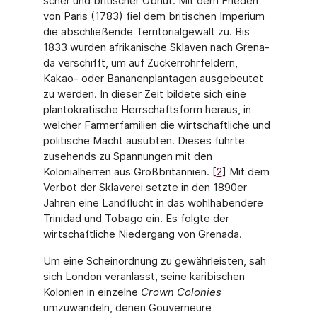
scher und britischer Obhut. Mit dem Frieden
von Paris (1783) fiel dem britischen Imperium
die abschließende Territorialgewalt zu. Bis
1833 wurden afrikanische Sklaven nach Grena­
da verschifft, um auf Zuckerrohrfeldern,
Kakao- oder Bananenplantagen ausgebeutet
zu werden. In dieser Zeit bildete sich eine
plantokratische Herrschaftsform heraus, in
welcher Farmerfamilien die wirtschaftliche und
politische Macht ausübten. Dieses führte
zuse­hends zu Spannungen mit den
Kolonialherren aus Großbritannien. [
2
] Mit dem
Verbot der Sklaverei setzte in den 1890er
Jahren eine Landflucht in das wohlhabendere
Trinidad und Tobago ein. Es folgte der
wirtschaftliche Niedergang von Grenada.
Um eine Scheinordnung zu gewährleisten, sah
sich London veranlasst, seine karibischen
Kolonien in einzelne
Crown Colonies
umzuwandeln, denen Gouverneure