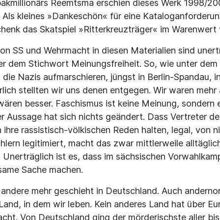
bakmillionärs Reemtsma erschien dieses Werk 1998/200
 Als kleines »Dankeschön« für eine Kataloganforderun
henk das Skatspiel »Ritterkreuzträger« im Warenwert 
on SS und Wehrmacht in diesen Materialien sind unerträ
nter dem Stichwort Meinungsfreiheit. So, wie unter de
t die Nazis aufmarschieren, jüngst in Berlin-Spandau, 
rlich stellten wir uns denen entgegen. Wir waren mehr 
ren besser. Faschismus ist keine Meinung, sondern e
ser Aussage hat sich nichts geändert. Dass Vertreter d
ihre rassistisch-völkischen Reden halten, legal, von n
lern legitimiert, macht das zwar mittlerweile alltägli
r. Unerträglich ist es, dass im sächsischen Vorwahlk
same Sache machen.
 andere mehr geschieht in Deutschland. Auch andernorts
and, in dem wir leben. Kein anderes Land hat über Eu
acht. Von Deutschland ging der mörderischste aller bis