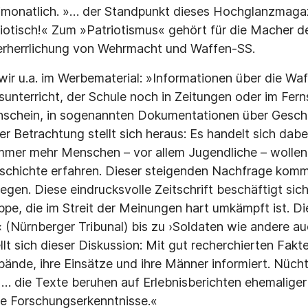
monatlich. »… der Standpunkt dieses Hochglanzmagaz
riotisch!« Zum »Patriotismus« gehört für die Macher
Verherrlichung von Wehrmacht und Waffen-SS.
 wir u.a. im Werbematerial: »Informationen über die Wa
unterricht, der Schule noch in Zeitungen oder im Fern
schein, in sogenannten Dokumentationen über Geschi
er Betrachtung stellt sich heraus: Es handelt sich dab
mmer mehr Menschen – vor allem Jugendliche – wollen
schichte erfahren. Dieser steigenden Nachfrage kom
gen. Diese eindrucksvolle Zeitschrift beschäftigt sich m
e, die im Streit der Meinungen hart umkämpft ist. Die
‹ (Nürnberger Tribunal) bis zu ›Soldaten wie andere a
lt sich dieser Diskussion: Mit gut recherchierten Fakt
ände, ihre Einsätze und ihre Männer informiert. Nüchte
. … die Texte beruhen auf Erlebnisberichten ehemalige
te Forschungserkenntnisse.«