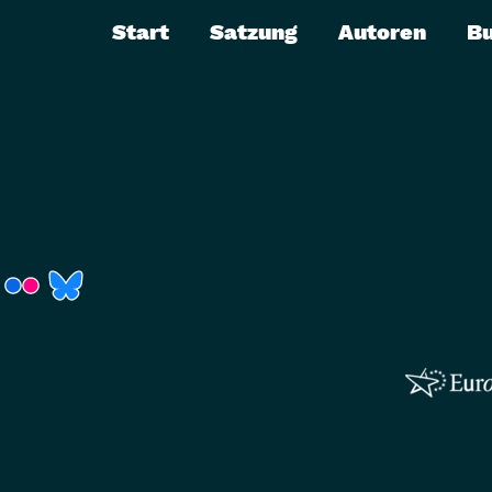
Start
Satzung
Autoren
B
r)
Fenster)
neues Fenster)
t ein neues Fenster)
 öffnet ein neues Fenster)
(Link öffnet ein neues Fenster)
(Link öffnet ein neues Fenster)
(Link öffnet ein neues Fenster)