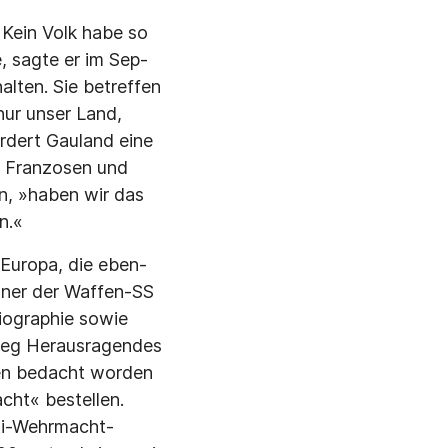
 Kein Volk habe so
, sagte er im Sep­
lten. Sie betref­fen
nur unser Land,
dert Gau­land eine
 Franzo­sen und
en, »haben wir das
n.«
Europa, die eben­
änner der Waffen-SS
biographie sowie
ieg Herausragen­des
en bedacht wor­den
ht« bestel­len.
nti-Wehrmacht-