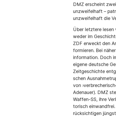
DMZ erscheint zwei
unzweifelhaft – pat
unzweifelhaft die 
Über letztere lesen
weder im Geschichts
ZDF erweckt den An
formieren. Bei näher
information. Doch i
eigene deutsche Ge
Zeitgeschichte entge
schen Ausnahmetrupp
von ›verbrecherisch
Adenauer). DMZ stel
Waffen-SS, ihre Verb
torisch einwandfrei
rücksichtigen jüngs