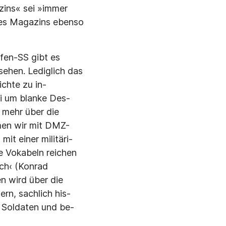
ins« sei »immer
 des Magazins ebenso
ffen-SS gibt es
sehen. Lediglich das
chte zu in­
ei um blanke Des­
 mehr über die
men wir mit DMZ-
it einer militäri­
 Vokabeln rei­chen
uch‹ (Konrad
en wird über die
rn, sachlich his­
r Soldaten und be­