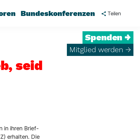
oren
Bundeskonferenzen
Teilen
Spenden →
Mitglied werden →
b, seid
in ihren Brief­
) erhalten. Die