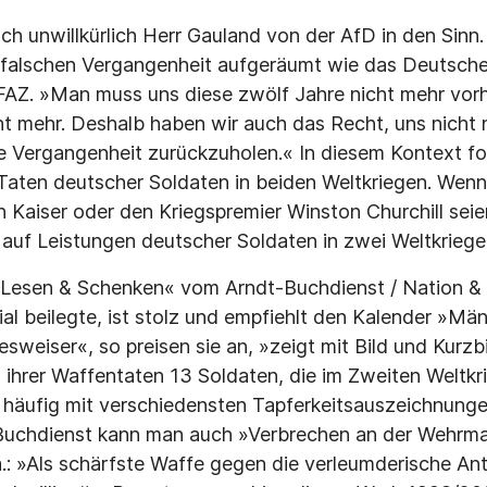
 unwillkürlich Herr Gauland von der AfD in den Sinn.
r falschen Vergangenheit aufgeräumt wie das Deutsche
FAZ. »Man muss uns diese zwölf Jahre nicht mehr vorha
cht mehr. Deshalb haben wir auch das Recht, uns nicht 
 Vergangenheit zurückzuholen.« In diesem Kontext for
aten deutscher Soldaten in beiden Weltkriegen. Wenn
en Kaiser oder den Kriegspremier Winston Churchill sei
n auf Leistungen deutscher Soldaten in zwei Weltkriege
»Lesen & Schenken« vom Arndt-Buchdienst / Nation & 
rial beilegte, ist stolz und empfiehlt den Kalender »M
esweiser«, so preisen sie an, »zeigt mit Bild und Kurz
ihrer Waffentaten 13 Soldaten, die im Zweiten Weltkr
 häufig mit verschiedensten Tapferkeitsauszeichnung
Buchdienst kann man auch »Verbrechen an der Wehrmac
a.: »Als schärfste Waffe gegen die verleumderische A