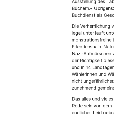
Ausstellung des Ta
Büchern.« Übrigens:
Buchdienst als Gesc
Die Verherrlichung v
legal unter läuft u
monstrationsfreihei
Friedrichshain. Natü
Nazi-Aufmärschen wä
der Richtigkeit die
und in 14 Landtagen 
Wählerinnen und Wäh
nicht ungefährliche
zunehmend gemein
Das alles und vieles
Rede sein von dem L
endliches Leid gebr