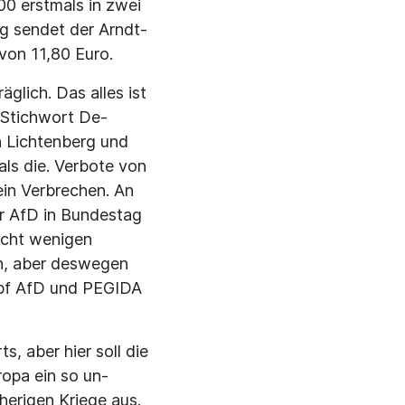
0 erstmals in zwei
g sendet der Arndt-
von 11,80 Euro.
glich. Das alles ist
m Stichwort De­
in Lichtenberg und
als die. Verbote von
in Verbre­chen. An
er AfD in Bundestag
icht we­nigen
ch, aber des­wegen
ampf AfD und PEGIDA
, aber hier soll die
ropa ein so un­
herigen Kriege aus.