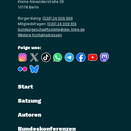
Kleine Alexanderstraße 28
10178 Berlin
Bürgerdialog:
(030) 24 009 999
Mitgliedsfragen:
(030) 24 009 555
bundesgeschaeftsstelle@die-linke.de
Weitere Kontaktadressen
Folge uns:
(Link öffnet ein neues Fenster)
(Link öffnet ein neues Fenster)
(Link öffnet ein neues Fenster)
(Link öffnet ein neues Fenster)
(Link öffnet ein neues Fenster)
(Link öffnet ein neues Fe
(Link öffnet ein n
(Link öffne
(Link öffnet ein neues Fenster)
(Link öffnet ein neues Fenster)
Start
Satzung
Autoren
Bundeskonferenzen