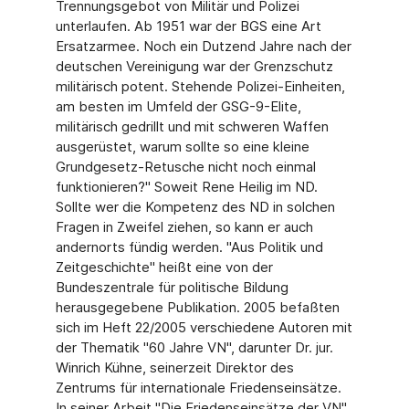
Trennungsgebot von Militär und Polizei
unterlaufen. Ab 1951 war der BGS eine Art
Ersatzarmee. Noch ein Dutzend Jahre nach der
deutschen Vereinigung war der Grenzschutz
militärisch potent. Stehende Polizei-Einheiten,
am besten im Umfeld der GSG-9-Elite,
militärisch gedrillt und mit schweren Waffen
ausgerüstet, warum sollte so eine kleine
Grundgesetz-Retusche nicht noch einmal
funktionieren?" Soweit Rene Heilig im ND.
Sollte wer die Kompetenz des ND in solchen
Fragen in Zweifel ziehen, so kann er auch
andernorts fündig werden. "Aus Politik und
Zeitgeschichte" heißt eine von der
Bundeszentrale für politische Bildung
herausgegebene Publikation. 2005 befaßten
sich im Heft 22/2005 verschiedene Autoren mit
der Thematik "60 Jahre VN", darunter Dr. jur.
Winrich Kühne, seinerzeit Direktor des
Zentrums für internationale Friedenseinsätze.
In seiner Arbeit "Die Friedenseinsätze der VN"