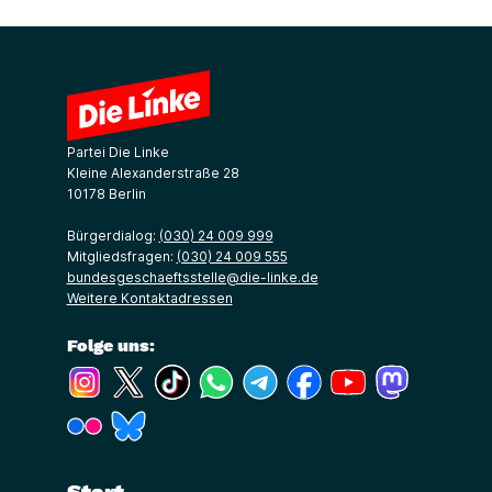
Partei Die Linke
Kleine Alexanderstraße 28
10178 Berlin
Bürgerdialog:
(030) 24 009 999
Mitgliedsfragen:
(030) 24 009 555
bundesgeschaeftsstelle@die-linke.de
Weitere Kontaktadressen
Folge uns:
(Link öffnet ein neues Fenster)
(Link öffnet ein neues Fenster)
(Link öffnet ein neues Fenster)
(Link öffnet ein neues Fenster)
(Link öffnet ein neues Fenster)
(Link öffnet ein neues Fe
(Link öffnet ein n
(Link öffne
(Link öffnet ein neues Fenster)
(Link öffnet ein neues Fenster)