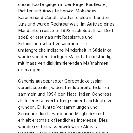
dieser Kas­te gingen in der Regel Kaufleute,
Richter und Anwälte hervor. Mohandas
Karamchand Gandhi studierte also in London
Jura und wurde Rechtsanwalt. Im Auftrag eines
Mandan­ten reiste er 1893 nach Südafrika. Dort
stieß er erstmals mit Rassismus und
Kolonialherr­schaft zu­sammen. Die
umfangreiche indische Minderheit in Südafrika
wurde von den dorti­gen Machthabern ständig
mit massiven diskriminierenden Maßnahmen
überzogen.
Gand­his ausgeprägter Gerechtigkeitssinn
veranlasste ihn, widerstandsbereite Inder zu
sammeln und 1894 den Natal Indian Congress
als Interessenvertretung seiner Landsleute zu
grün­den. Er führte Versammlungen und
Seminare durch, warb neue Mitglieder und
erhielt erst­mals öffentliches Interesse. Dies
war die erste massenwirksame Aktivität