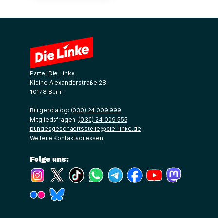
Partei Die Linke
Kleine Alexanderstraße 28
10178 Berlin
Bürgerdialog:
(030) 24 009 999
Mitgliedsfragen:
(030) 24 009 555
bundesgeschaeftsstelle@die-linke.de
Weitere Kontaktadressen
Folge uns:
(Link öffnet ein neues Fenster)
(Link öffnet ein neues Fenster)
(Link öffnet ein neues Fenster)
(Link öffnet ein neues Fenster)
(Link öffnet ein neues Fenster)
(Link öffnet ein neues Fe
(Link öffnet ein n
(Link öffne
(Link öffnet ein neues Fenster)
(Link öffnet ein neues Fenster)