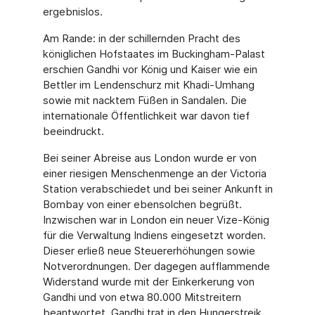
ergebnislos.
Am Rande: in der schillernden Pracht des
königlichen Hofstaates im Buckingham-Palast
er­schien Gandhi vor König und Kaiser wie ein
Bettler im Lendenschurz mit Khadi-Umhang
so­wie mit nacktem Füßen in Sandalen. Die
internationale Öffentlichkeit war davon tief
beein­druckt.
Bei seiner Abreise aus London wurde er von
einer riesigen Menschenmenge an der Victo­ria
Station verabschiedet und bei seiner Ankunft in
Bombay von einer ebensolchen be­grüßt.
Inzwischen war in London ein neuer Vize-König
für die Verwaltung Indiens einge­setzt worden.
Dieser erließ neue Steuererhöhungen sowie
Notverordnungen. Der dagegen aufflammende
Widerstand wurde mit der Einkerkerung von
Gandhi und von etwa 80.000 Mit­streitern
beantwortet. Gandhi trat in den Hungerstreik