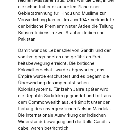
reichen Massakern aus. Dies war die Zeit, in der
die schon früher diskutierten Pläne einer
Gebietstrennung für Hindu und Muslime zur
Verwirklichung kamen. Im Juni 1947 verkün­dete
der britische Premierminister Attlee die Teilung
Britisch-Indiens in zwei Staaten: Indi­en und
Pakistan.
Damit war das Lebensziel von Gandhi und der
von ihm gegründeten und geführten Frei­
heitsbewegung erreicht. Die britische
Kolonialherrschaft wurde abgeworfen, das
Empire wurde erschüttert und es begann die
Überwindung des imperialistischen
Kolonialsystems. Fünfzehn Jahre später wird
die Republik Südafrika gegründet und tritt aus
dem Common­wealth aus, erkämpft unter der
Leitung des unvergesslichen Nelson Mandela.
Die interna­tionale Auswirkung der indischen
Widerstandsbewegung und die Rolle Gandhis
dabei wa­ren beträchtlich.