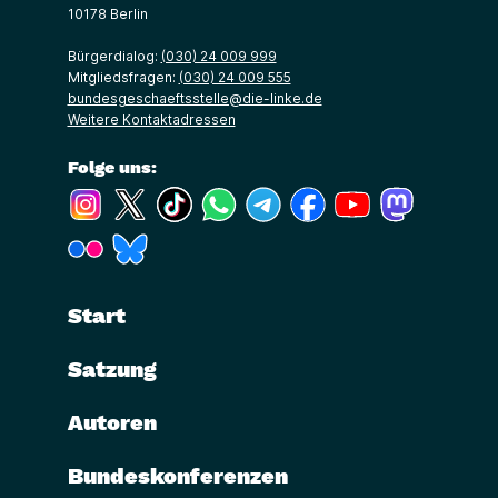
10178 Berlin
Bürgerdialog:
(030) 24 009 999
Mitgliedsfragen:
(030) 24 009 555
bundesgeschaeftsstelle@die-linke.de
Weitere Kontaktadressen
Folge uns:
(Link öffnet ein neues Fenster)
(Link öffnet ein neues Fenster)
(Link öffnet ein neues Fenster)
(Link öffnet ein neues Fenster)
(Link öffnet ein neues Fenster)
(Link öffnet ein neues Fe
(Link öffnet ein n
(Link öffne
(Link öffnet ein neues Fenster)
(Link öffnet ein neues Fenster)
Start
Satzung
Autoren
Bundeskonferenzen