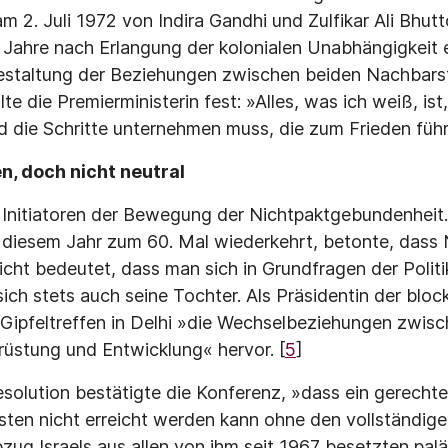
2. Juli 1972 von Indira Gandhi und Zulfikar Ali Bhutt
 Jahre nach Erlangung der kolonialen Unabhängig­keit 
estaltung der Beziehungen zwischen beiden Nachbarst
te die Premierministerin fest: »Alles, was ich weiß, ist
 die Schritte unternehmen muss, die zum Frieden führ
, doch nicht neutral
r Initiatoren der Bewegung der Nichtpaktgebundenheit
diesem Jahr zum 60. Mal wiederkehrt, betonte, dass 
ht bedeutet, dass man sich in Grundfragen der Politik 
 sich stets auch seine Tochter. Als Präsidentin der blo
 Gipfeltreffen in Delhi »die Wechselbeziehungen zwi­sc
üstung und Entwicklung« hervor. [
5
]
esolution bestätigte die Konferenz, »dass ein gerechte
ten nicht erreicht werden kann ohne den vollständig
ug Israels aus allen von ihm seit 1967 besetzten palä