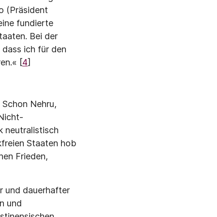
o (Präsident
eine fundierte
aaten. Bei der
, dass ich für den
en.« [
4
]
. Schon Nehru,
Nicht­
neutralis­tisch
ckfreien Staaten hob
hen Frieden,
r und dauer­hafter
en und
stinensi­schen