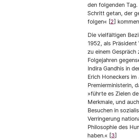
den folgenden Tag. 
Schritt getan, der 
folgen« [
2
] komment
Die vielfältigen B
1952, als Präsident
zu einem Gespräch z
Folgejahren gegense
Indira Gandhis in d
Erich Honeckers im
Premierministerin, d
»führte es Zielen d
Merkmale, und auch
Besuchen in sozial
Verringerung nation
Philosophie des Hum
haben.« [
3
]