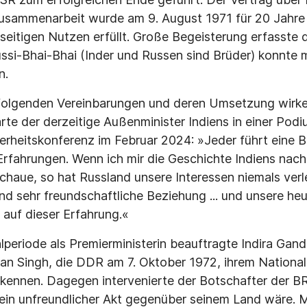
usammenarbeit wurde am 9. August 1971 für 20 Jahre
seitigen Nutzen erfüllt. Große Begeisterung erfasste 
si-Bhai-Bhai (Inder und Russen sind Brüder) konnte m
n.
 folgenden Vereinbarungen und deren Umsetzung wirken
rte der derzeitige Außenminister Indiens in einer Podi
rheitskonferenz im Februar 2024: »Jeder führt eine B
Erfahrungen. Wenn ich mir die Geschichte Indiens nach
haue, so hat Russland unsere Interessen niemals verle
und sehr freundschaftliche Beziehung ... und unsere he
auf dieser Erfahrung.«
lperiode als Premierministerin beauftragte Indira Gand
n Singh, die DDR am 7. Oktober 1972, ihrem Nationalf
kennen. Dagegen intervenierte der Botschafter der BR
ein unfreundlicher Akt gegenüber seinem Land wäre. M