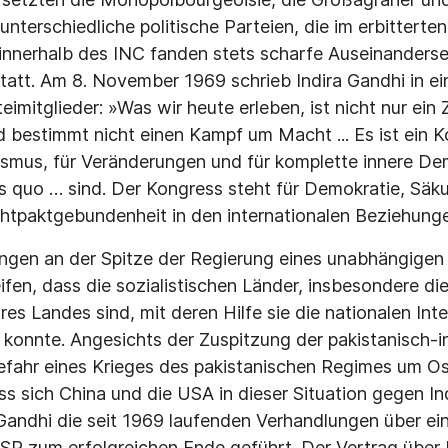
unterschiedliche politische Parteien, die im erbittert
 innerhalb des INC fanden stets schar­fe Auseinander
tatt. Am 8. November 1969 schrieb Indira Gandhi in ei
eimitglieder: »Was wir heute erleben, ist nicht nur ei
d bestimmt nicht einen Kampf um Macht ... Es ist ein K
lismus, für Veränderungen und für komplette innere Dem
us quo … sind. Der Kongress steht für Demokratie, Säku
ht­paktgebundenheit in den internationalen Beziehunge
ngen an der Spitze der Regierung eines unabhängigen 
eifen, dass die sozialistischen Länder, insbesondere di
hres Landes sind, mit deren Hilfe sie die nationalen Int
konnte. Angesichts der Zuspitzung der pakista­nisch-i
efahr eines Krieges des pakistanischen Regimes um O
ss sich China und die USA in dieser Situation gegen In
 Gandhi die seit 1969 laufenden Verhand­lungen über 
SR zum erfolgreichen Ende ge­führt. Der Vertrag über 