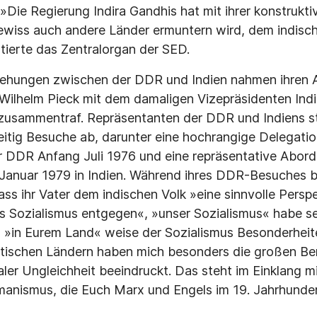
»Die Regierung Indira Gandhis hat mit ihrer konstrukt
gewiss auch andere Länder ermuntern wird, dem indisch
ierte das Zentralorgan der SED.
eziehungen zwischen der DDR und Indien nahmen ihren
 Wilhelm Pieck mit dem damaligen Vizepräsidenten Ind
usammentraf. Repräsentanten der DDR und In­diens st
itig Besuche ab, darunter eine hochran­gige Delegatio
er DDR Anfang Juli 1976 und eine repräsentative Abor
 Januar 1979 in Indien. Während ihres DDR-Besuches b
ass ihr Vater dem indi­schen Volk »eine sinnvolle Persp
es Sozialismus entgegen«, »unser Sozialismus« habe s
 »in Eurem Land« weise der Sozialismus Besonderheit
isti­schen Ländern haben mich besonders die großen 
aler Ungleichheit beeindruckt. Das steht im Einklang m
anismus, die Euch Marx und Engels im 19. Jahrhunder