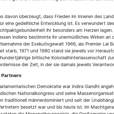
s davon überzeugt, dass Frieden im Inneren des Landes
ür eine gedeihliche Entwicklung ist. Es verwundert de
ichtpaktgebundenheit ihr besonders am Herzen lagen
essen Indiens bestimmte ihr unermüdliches Wir­ken an 
Übernahme der Exekutivgewalt 1966, als Pre­mier Lal Ba
t starb, 1971 und 1980 stand sie jeweils vor Herausf
hundertjährige britische Koloni­alhinterlassenschaft z
ordernisse der Zeit, in der sie damals jeweils Verantw
n Partnern
-parlamentarischen Demokratie war Indira Gandhi angeh
Indischen Nationalkongress und seine Massenorganisa
ien traditionell männerdominiert und seit der Unabhängig
ertretern besetzt war und bis heute ist. Im Macht­ger
 setzten die Monopolbourgeoisie, die Großagrarier und 