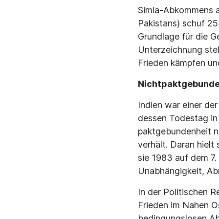
Simla-Abkommens am 
Pakistans) schuf 25
Grundlage für die G
Unterzeichnung stell
Frieden kämpfen und
Nichtpaktgebunden
Indien war einer de
dessen Todestag in 
paktgebundenheit nic
verhält. Daran hielt
sie 1983 auf dem 7.
Unabhängigkeit, Abr
In der Politischen R
Frieden im Nahen Os
bedingungslosen Abz