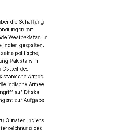
er die Schaf­fung
handlungen mit
e Westpa­kistan, in
 Indien gespalten.
eine politische,
lung Pakistans im
Ostteil des
akistanische Armee
die indische Armee
ngriff auf Dhaka
ingent zur Aufgabe
zu Gunsten In­diens
nter­zeichnung des