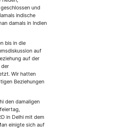
 geschlossen und
damals indische
an damals in Indien
 bis in die
umsdiskus­sion auf
ezie­hung auf der
 der
tzt. Wir hatten
u­tigen Beziehungen
hi den dama­ligen
eier­tag,
D in Delhi mit dem
an einigte sich auf