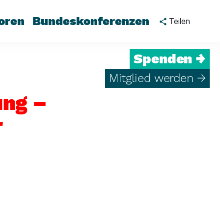
oren
Bundeskonferenzen
Teilen
Spenden →
Mitglied werden →
ung –
r