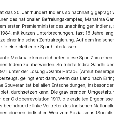
t das 20. Jahrhundert Indiens so nachhaltig geprägt wie
guren des nationalen Befreiungskampfes, Mahatma Gan
em ersten Premierminister des unabhängigen Indiens, 
984, mit kurzen Unterbrechungen, fast 16 Jahre lang,
itze einer indischen Zentralregierung. Auf dem indisch
 sie eine bleibende Spur hin­terlassen.
ante Merkmale kennzeichneten diese Spur. Zum einen w
onen Indern zu überwinden. So führte Indira Gandhi de
71 unter der Losung »Garibi Hatao« (Armut besei­tige
überzeugt, gelingt erst dann, wenn das Land nach Er­ri
e Souveränität bei allen Entscheidungen, insbesonder
biet, durchsetzen kann. Die gravierenden Umge­staltu
der Oktoberrevolution 1917, die erzielten Ergebnis­se 
beeindruckte linke Vertreter des Indischen Natio­nal
einen eigenen, indischen Weg zum Sozialismus (Socialis