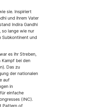
 sie. Inspi­riert
dhi und ihrem Vater
stand Indira Gandhi
 so lange wie nur
en Subkontinent und
ar es ihr Streben,
n Kampf bei den
n). Das zu
ngung der nationalen
e auf
ngen in
für einfache
kongresses (INC).
t Pattern of