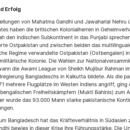
d Erfolg
ellungen von Mahatma Gandhi und Jawaharlal Nehru üb
ates haben die britischen Kolonialherren in Geheimver
 den Indischen Subkontinent in das Punjabi sprechend
rte Ostpakistan und zwischen beiden das multilinguale
he Regime verwandelte Ostpakistan (Ostbengalen) in s
 militärische Kolonie. Die Wahlen zur Nationalver­samm
nn die Awami League von Sheikh Mujibur Rahman im 
lregierung Bangladeschs in Kalkutta bildete. Als die p
 mehrere Flugplätze im Westen Indiens angriff, ging 
engalischen Freiheitskämpfern (Mukti Bahinis) zum A
er wurde das 93.000 Mann star­ke pakistanische Kont
ngen.
 um Bangladesch hat das Kräfteverhältnis in Südasien 
ndhi bewies in dieser Krise ihre Führungsstärke. Die U