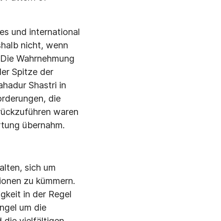
 und inter­national
shalb nicht, wenn
. Die Wahrnehmung
der Spitze der
hadur Shastri in
orderungen, die
urückzuführen waren
ortung übernahm.
alten, sich um
tionen zu kümmern.
­keit in der Regel
angel um die
die vielfältigen