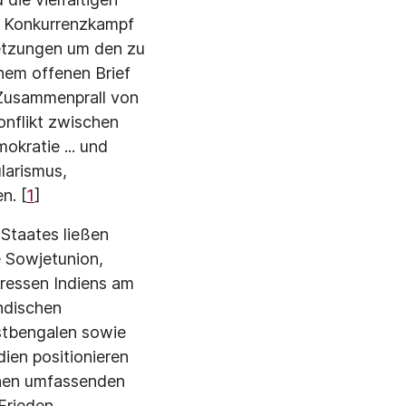
en Konkurrenzkampf
setzungen um den zu
nem offenen Brief
n Zusammenprall von
onflikt zwischen
okratie ... und
larismus,
n. [
1
]
Staates lie­ßen
e Sowjet­union,
eres­sen Indiens am
ndischen
stbengalen sowie
dien positionieren
einen umfassenden
Frieden,