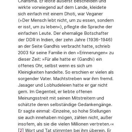
Charisma. Er lebte äußerst bescheiden und
wirkte vorwiegend auf dem Lande, kleide­te
sich einfach mit einem Dhoti, war Veganer
(»Der Mensch lebt nicht, um zu essen, son­dern
er isst, um zu leben«), pflegte die Sprache der
einfachen Leute. Der ehemalige Bot­schafter
der DDR in Indien, der zehn Jahre (1936-1946)
an der Seite Gandhis verbracht hatte, schrieb
2003 für seine Familie in den »Erinnerungen« zu
dieser Zeit: »Für alle hatte er (Gandhi) ein
offenes Ohr, selbst wenn es sich um
Kleinigkeiten handelte. So erschien er vielen als
sorgender Vater. Machtstreben war ihm fremd.
Jasager und Lobhudeleien hatte er gar nicht
gern. Im Gegenteil, er liebte offenen
Meinungsstreit mit seinen Mitstreitern und
schätzte deren selbständige Gedankengänge.
Er sagte einmal: ›Einzelne, so hohe Stel­lungen
sie auch innehaben mögen, zählen nicht, außer
insofern, als sie die vielen Millionen vertreten.‹«
[
2
] Wort und Tat stimmten bei ihm überein. Er