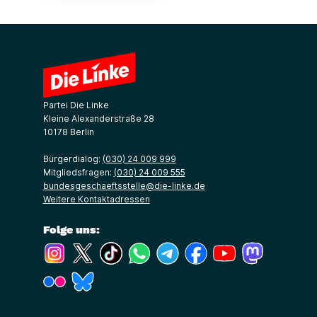
Partei Die Linke
Kleine Alexanderstraße 28
10178 Berlin
Bürgerdialog:
(030) 24 009 999
Mitgliedsfragen:
(030) 24 009 555
bundesgeschaeftsstelle@die-linke.de
Weitere Kontaktadressen
Folge uns:
(Link öffnet ein neues Fenster)
(Link öffnet ein neues Fenster)
(Link öffnet ein neues Fenster)
(Link öffnet ein neues Fenster)
(Link öffnet ein neues Fenster)
(Link öffnet ein neues Fe
(Link öffnet ein n
(Link öffne
(Link öffnet ein neues Fenster)
(Link öffnet ein neues Fenster)