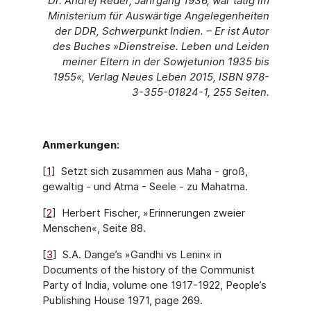
Dr. Andrej Reder, Jahrgang 1936, war tätig im
Ministerium für Auswärtige Angelegenheiten
der DDR, Schwerpunkt Indien. – Er ist Autor
des Buches »Dienstreise. Leben und Leiden
meiner Eltern in der Sowjetunion 1935 bis
1955«, Verlag Neues Leben 2015, ISBN 978-
3-355-01824-1, 255 Seiten.
Anmerkungen:
[
1
] Setzt sich zusammen aus Maha - groß,
gewaltig - und Atma - Seele - zu Mahatma.
[
2
] Herbert Fischer, »Erinnerungen zweier
Menschen«, Seite 88.
[
3
] S.A. Dange’s »Gandhi vs Lenin« in
Documents of the history of the Communist
Party of India, volume one 1917-1922, People’s
Publishing House 1971, page 269.