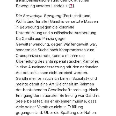
antiimperialistischen und demokratischen
Bewegung unseres Lan­des.« [
7
]
Die Sarvodaya-Bewgung
(Fortschritt und
Wohlstand für alle) Gandhis versetzte Massen
in Bewegung gegen die koloniale
Unterdrückung und ausländische Ausbeutung.
Da Gandhi aus Prinzip gegen
Gewaltanwendung, gegen Waffengewalt war,
sondern die Suche nach Kompromissen zum
Grundprinzip erhob, konnte mit ihm die
Überleitung des antiimperialis­tischen Kampfes
in eine Auseinandersetzung mit den nationalen
Ausbeuterklassen nicht erreicht werden.
Gandhi meinte »auch ich bin ein Sozialist« und
meinte damit eine Art Gleichheit im Rahmen
der bestehenden Gesellschaftsordnung. Nach
Erringung der natio­nalen Befreiung war Gandhis
Seele belastet, als er erkennen musste, dass
viele seiner Vor­sätze nicht in Erfüllung
gegangen sind. Über die Spaltung der Nation