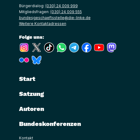
Bürgerdialog:
(030) 24 009 999
Mitgliedsfragen:
(030) 24 009 555
bundesgeschaeftsstelle@die-linke.de
Weitere Kontaktadressen
Folge uns:
(Link öffnet ein neues Fenster)
(Link öffnet ein neues Fenster)
(Link öffnet ein neues Fenster)
(Link öffnet ein neues Fenster)
(Link öffnet ein neues Fenster)
(Link öffnet ein neues Fe
(Link öffnet ein n
(Link öffne
(Link öffnet ein neues Fenster)
(Link öffnet ein neues Fenster)
Start
Satzung
Autoren
Bundeskonferenzen
Kontakt