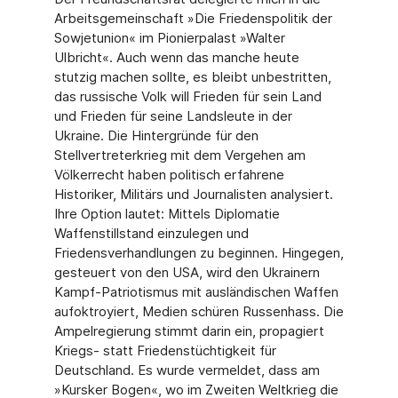
Arbeitsgemeinschaft »Die Friedenspolitik der
Sowjetunion« im Pionierpalast »Wal­ter
Ulbricht«. Auch wenn das manche heute
stutzig machen sollte, es bleibt unbestrit­ten,
das russische Volk will Frieden für sein Land
und Frieden für seine Landsleute in der
Ukraine. Die Hintergründe für den
Stellvertreterkrieg mit dem Vergehen am
Völker­recht haben politisch erfahrene
Historiker, Militärs und Journalisten analysiert.
Ihre Option lautet: Mittels Diplomatie
Waffenstillstand einzulegen und
Friedensverhandlun­gen zu beginnen. Hingegen,
gesteuert von den USA, wird den Ukrainern
Kampf-Patrio­tismus mit ausländischen Waffen
aufoktroyiert, Medien schüren Russenhass. Die
Ampelregierung stimmt darin ein, propagiert
Kriegs- statt Friedenstüchtigkeit für
Deutschland. Es wurde vermeldet, dass am
»Kursker Bogen«, wo im Zweiten Weltkrieg die