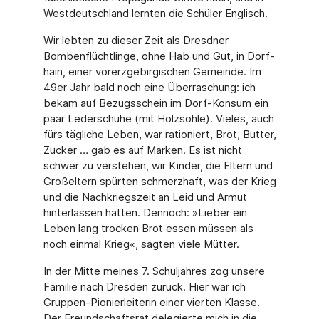
Westdeutschland lern­ten die Schüler Englisch.
Wir lebten zu dieser Zeit als Dresdner
Bombenflüchtlinge, ohne Hab und Gut, in Dorf­
hain, einer vorerzgebirgischen Gemeinde. Im
49er Jahr bald noch eine Überraschung: ich
bekam auf Bezugsschein im Dorf-Konsum ein
paar Lederschuhe (mit Holzsohle). Vieles, auch
fürs tägliche Leben, war rationiert, Brot, Butter,
Zucker … gab es auf Mar­ken. Es ist nicht
schwer zu verstehen, wir Kinder, die Eltern und
Großeltern spürten schmerzhaft, was der Krieg
und die Nachkriegszeit an Leid und Armut
hinterlassen hat­ten. Dennoch: »Lieber ein
Leben lang trocken Brot essen müssen als
noch einmal Krieg«, sagten viele Mütter.
In der Mitte meines 7. Schuljahres zog unsere
Familie nach Dresden zurück. Hier war ich
Gruppen-Pionierleiterin einer vierten Klasse.
Der Freundschaftsrat delegierte mich in die