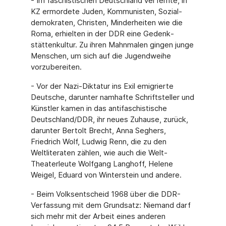
- Im faschistischen Deutschland verfemte, in
KZ ermordete Juden, Kommunisten, Sozial­
demokraten, Christen, Minderheiten wie die
Roma, erhielten in der DDR eine Gedenk­
stättenkultur. Zu ihren Mahnmalen gingen junge
Menschen, um sich auf die Jugend­weihe
vorzubereiten.
- Vor der Nazi-Diktatur ins Exil emigrierte
Deutsche, darunter namhafte Schriftsteller und
Künstler kamen in das antifaschistische
Deutschland/DDR, ihr neues Zuhause, zurück,
darunter Bertolt Brecht, Anna Seghers,
Friedrich Wolf, Ludwig Renn, die zu den
Weltliteraten zählen, wie auch die Welt-
Theaterleute Wolfgang Langhoff, Helene
Weigel, Eduard von Winterstein und andere.
- Beim Volksentscheid 1968 über die DDR-
Verfassung mit dem Grundsatz: Niemand darf
sich mehr mit der Arbeit eines anderen