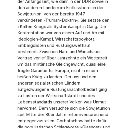
der Anfangszeit, wie dann in der DDR sowie in
den anderen Ländern im Einflussbereich der
Sowjetunion, von der bereits 1947
verkündeten »Truman-Doktrin«. Sie setzte den
»Kalten Krieg« als Systemkampf in Gang. Die
Konfrontation war von einem Auf und Ab mit
Ideologien-Kampf, Wirtschafts­boykott,
Embargolisten und Rüstungswettlauf
bestimmt. Zwischen Nato und Warschau­er
Vertrag verlief über Jahrzehnte ein Wettstreit
um das militärische Gleichgewicht, qua­si eine
fragile Garantie für Europa, nicht in einem
heißen Krieg zu landen. Der uns und den
anderen sozialistischen Ländern
aufgezwungene Rüstungsnachholbedarf ging
zu Lasten der Wirtschaftskraft und des
Lebensstandards unserer Völker, was Unmut
her­vorrief. Dem versuchte sich die Sowjetunion
seit Mitte der 80er Jahre reformverspre­chend
entgegenzustellen. Gorbatschow hatte dafür
die populistischen Schlagworte »Glasnost« und