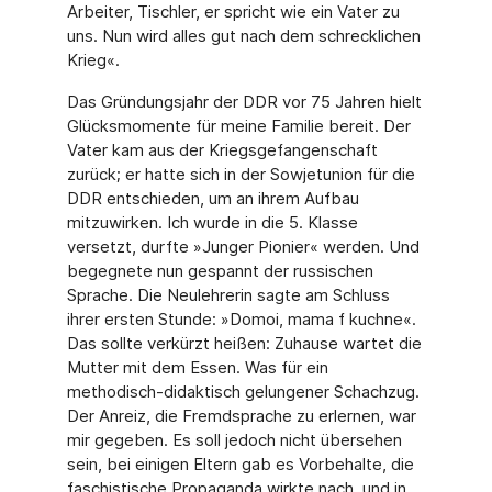
Arbeiter, Tisch­ler, er spricht wie ein Vater zu
uns. Nun wird alles gut nach dem schrecklichen
Krieg«.
Das Gründungsjahr der DDR vor 75 Jahren hielt
Glücksmomente für meine Familie bereit. Der
Vater kam aus der Kriegsgefangenschaft
zurück; er hatte sich in der Sowjet­union für die
DDR entschieden, um an ihrem Aufbau
mitzuwirken. Ich wurde in die 5. Klasse
versetzt, durfte »Junger Pionier« werden. Und
begegnete nun gespannt der russi­schen
Sprache. Die Neulehrerin sagte am Schluss
ihrer ersten Stunde: »Domoi, mama f kuchne«.
Das sollte verkürzt heißen: Zuhause wartet die
Mutter mit dem Essen. Was für ein
methodisch-didaktisch gelungener Schachzug.
Der Anreiz, die Fremdsprache zu erlernen, war
mir gegeben. Es soll jedoch nicht übersehen
sein, bei einigen Eltern gab es Vorbehalte, die
faschistische Propaganda wirkte nach, und in