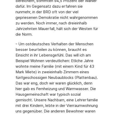
bereichern, stimmten 94,5 Prozent der Wähler
dafür. Im Gegensatz dazu erfahren sie
nunmehr, in der BRD oft von der viel
gepriesenen Demokratie nicht wahrgenommen
zu werden. Noch immer, nach dreieinhalb
Jahrzehn­ten Mauerfall, hält sich der Westen für
die Norm.
- Um ostdeutsches Verhalten der Menschen
besser beurteilen zu können, braucht es
Einsicht in ihr Lebensgefühl. Das will ich am
Beispiel Wohnen verdeutlichen: Etliche Jah­re
wohnte meine Familie (mit einem Kind für 43
Mark Miete) in zweieinhalb Zimmern eines
fünfgeschossigen Neubaublocks (Plattenbau).
Das war eng, doch wir waren glück­lich, denn
hier gab es Fernheizung und Warmwasser. Die
Hausgemeinschaft war typisch sozial
gemischt. Unsere Nachbarn, eine Lehrerfamilie
mit drei Kindern, lebte in der Vier­raumwohnung
uns gegenüber. Die anderen Bewohner waren