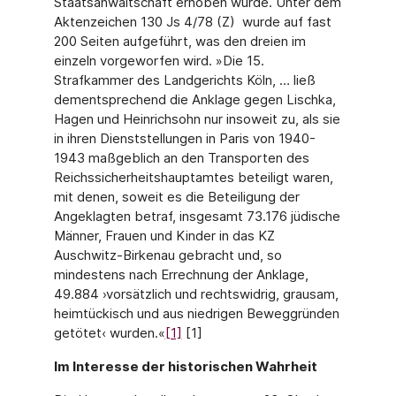
Staatsanwaltschaft erhoben wurde. Unter dem
Aktenzeichen 130 Js 4/78 (Z) wurde auf fast
200 Seiten aufgeführt, was den dreien im
einzeln vorgeworfen wird. »Die 15.
Strafkammer des Landgerichts Köln, … ließ
dementsprechend die Anklage gegen Lischka,
Hagen und Heinrichsohn nur insoweit zu, als sie
in ihren Dienststellungen in Paris von 1940-
1943 maßgeblich an den Transporten des
Reichssicherheitshauptamtes beteiligt waren,
mit denen, soweit es die Beteiligung der
Angeklagten betraf, insgesamt 73.176 jüdische
Männer, Frauen und Kinder in das KZ
Auschwitz-Birkenau gebracht und, so
mindestens nach Errechnung der Anklage,
49.884 ›vorsätzlich und rechtswidrig, grausam,
heimtückisch und aus niedrigen Beweggründen
getötet‹ wurden.«
[1]
[1]
Im Interesse der historischen Wahrheit