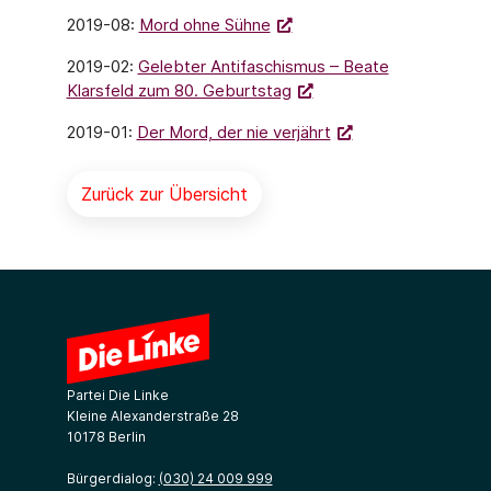
2019-08:
Mord ohne Sühne
2019-02:
Gelebter Antifaschismus – Beate
Klarsfeld zum 80. Geburtstag
2019-01:
Der Mord, der nie verjährt
Zurück zur Übersicht
Partei Die Linke
Kleine Alexanderstraße 28
10178 Berlin
Bürgerdialog:
(030) 24 009 999