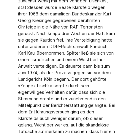
zunächst wenig mit dem Vorleben Lischkas,
stattdessen wurde Beate Klarsfeld wegen
ihrer 1968 dem damaligen Bundeskanzler Kurt
Georg Kiesinger gegebenen berühmten
Ohrfeige in die Nähe von RAF-Terroristen
gerückt. Nach knapp drei Wochen der Haft kam
sie gegen Kaution frei. Ihre Verteidigung hatte
unter anderem DDR-Rechtsanwalt Friedrich
Karl Kaul übernommen. Später ließ sie sich von
einem israelischen und einem Westberliner
Anwalt verteidigen. Es dauerte dann bis zum
Juni 1974, als der Prozess gegen sie vor dem
Landgericht Köln be­gann. Der dort gehörte
»Zeuge« Lischka sorgte durch sein
eigenwilliges Verhalten dafür, dass sich die
Stimmung drehte und er zunehmend in den
Mittelpunkt der Berichterstat­tung gelangte. Bei
dem Entführungsversuch ging es den
Klarsfelds auch weniger darum, ob dieser
gelang. Wichtiger war es, auf die skandalöse
Tatsache aufmerksam zu machen, dass hier ein