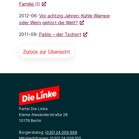
Familie (I)
2012-06:
Vor achtzig Jahren: Kuhle Wampe
oder Wem gehört die Welt?
2011-09:
Pablo – der Tschort
Zurück zur Übersicht
Partei Die Linke
Kleine Alexanderstraße 28
10178 Berlin
Bürgerdialog:
(030) 24 009 999
Mitgliedsfragen:
(030) 24 009 555