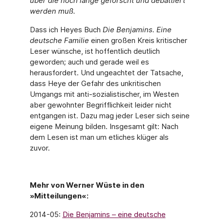
über die noch lange geforscht und debattiert
werden muß.
Dass ich Heyes Buch
Die Benjamins. Eine
deutsche Familie
einen großen Kreis kritischer
Leser wünsche, ist hoffentlich deutlich
geworden; auch und gerade weil es
herausfordert. Und ungeachtet der Tatsache,
dass Heye der Gefahr des unkritischen
Umgangs mit anti-sozialistischer, im Westen
aber gewohnter Begrifflichkeit leider nicht
entgangen ist. Dazu mag jeder Leser sich seine
eigene Meinung bilden. Insgesamt gilt: Nach
dem Lesen ist man um etliches klüger als
zuvor.
Mehr von Werner Wüste in den
»Mitteilungen«:
2014-05:
Die Benjamins – eine deutsche